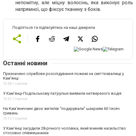
непомітну, але міцну волосінь, яка виконує роль
напрямної, що фіксує тканину з боків.
Поділіться та підписуйтесь на наші джерела
Останні новини
Призначено службове розслідування пожежі на сміттєзвалищі у
Кам’янці
15:30,
7 серпня
У Кам’янці-Подільському патрульні виявили нетверезого водія
15:21,
7 серпня
На Камʼянеччині двоє жителів "подарували" шахраям 60 тисяч
гривень
15:11,
7 серпня
У Камʼянці засудили 28-річного чоловіка, який вчиняв насильство
стосовно співмешканки