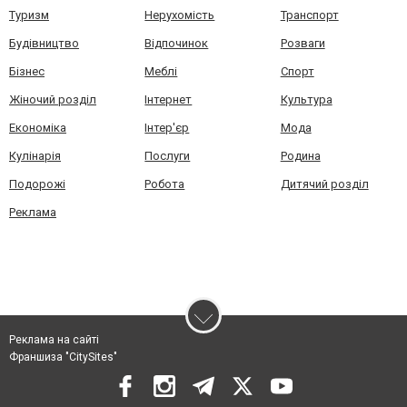
Туризм
Нерухомість
Транспорт
Будівництво
Відпочинок
Розваги
Бізнес
Меблі
Спорт
Жіночий розділ
Інтернет
Культура
Економіка
Інтер'єр
Мода
Кулінарія
Послуги
Родина
Подорожі
Робота
Дитячий розділ
Реклама
Реклама на сайті
Франшиза "CitySites"