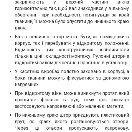
закріплюють у верхній частині вікна
горизонтально так, щоб вал знаходився у вільному
обертанні і при необхідності, потягнувши за край
тканини, її можна було опустити до нижнього краю
вікна.
Вал з тканиною штор може бути, як поміщений в
корпус, так і перебувати у відкритому положенні.
Відмінність цих конструкційних особливостей
тільки в ціні і складності монтажу. Рулонні штори з
відкритим валом дешевше і простіше в установці.
У касетних виробах полотно заховано в корпусі, а
боки тканини можуть фіксуватися за допомогою
напрямних.
При відкритому вікні може виникнути протяг, який
призведе фіранки в рух, тому для фіксації
застосовують направляючі або маленькі магніти.
По нижньому краю штор приєднують пластиковий
прут, по краях якого розташовуються отвори.
Через ці отвори пропускають капронову,