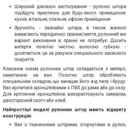
Широкий діапазон застосування - рулонні штори
підійдуть практично для будь-якого приміщення:
кухня, вітальня, спальня, офісне приміщення.
Зручність - звичайні штори, а також жалюзі
вимагають періодичної прання/миття, рулонний же
варіант виконання в пранні не потребує. Досить
витерти полотно чистою вологою губкою -
досягається це за рахунок спеціального захисного
покриття.
Класична схема рулонних штор складається з матерії,
намотаною на вал. Полотно штор обробляють
спеціальним складом, що захищає його від пилу і бруду.
Вал кріпитися кронштейнами з ПВХ до рами або до склу.
Для кріплення кронштейнів використовують саморізи,
двосторонній скотч або клей.
Найпростіші моделі рулонних штор мають відкриту
конструкцію
Вал з тканинними шторами, згорнутими в рулон,