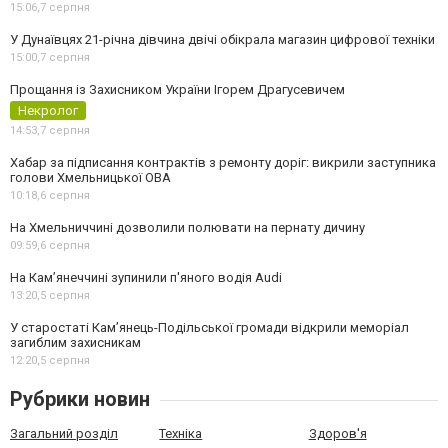
15:06,
7 серпня
У Дунаївцях 21-річна дівчина двічі обікрала магазин цифрової техніки
15:00,
7 серпня
Прощання із Захисником України Ігорем Драгусевичем
Некролог
14:53,
7 серпня
Хабар за підписання контрактів з ремонту доріг: викрили заступника
голови Хмельницької ОВА
10:18,
6 серпня
На Хмельниччині дозволили полювати на пернату дичину
09:59,
6 серпня
На Камʼянеччині зупинили п'яного водія Audi
13:20,
5 серпня
У старостаті Кам’янець-Подільської громади відкрили меморіал
загиблим захисникам
12:20,
5 серпня
Рубрики новин
Загальний розділ
Техніка
Здоров'я