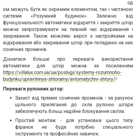
од
ом можуть бути як окремим елементом, так і частиною
системи «Розумний будинок». Залежно від
функціональності автоматики відкриття і закриття штор
можна запрограмувати на певний час відкривання і
закривання. Також можливі версії з настройками на
відкривання або закривання штор при попаданні на них
сонячних променів.
Дізнатися більше про переваги використання
автоматики для штор можна за посиланням
https://villalux.com.ua/ua/poslugi/systemy-rozumnoho-
budynku/upravlinnya-shtoramy/avtomatychni-shtory/
!
Переваги рулонних штор:
Захист від прямих сонячних променів - за рахунок
щільного прилягання до скла рулонні штори
забезпечують більш надійне блокування світла.
Простий монтаж - для установки цього типу
фіранок не буде потрібно спеціального
інструменту та професійних навичок.