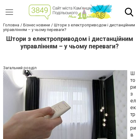
Головна
Бізнес новини
Штори з електроприводом і дистанційним
управлінням – у чьому переваги?
Штори з електроприводом і дистанційним
управлінням – у чьому переваги?
Загальний розділ
Ш
то
ри
з
ел
ек
тр
оп
ри
в