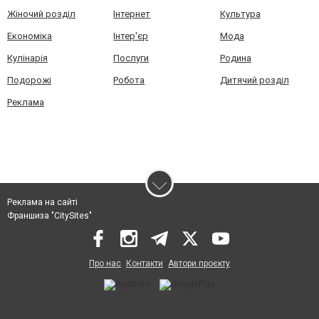
Жіночий розділ
Інтернет
Культура
Економіка
Інтер'єр
Мода
Кулінарія
Послуги
Родина
Подорожі
Робота
Дитячий розділ
Реклама
Реклама на сайті
Франшиза "CitySites"
Про нас
Контакти
Автори проєкту