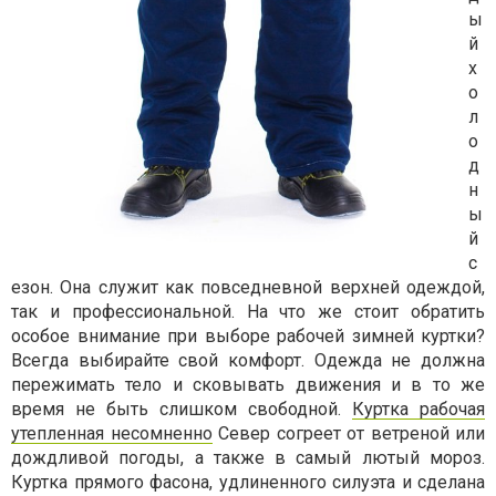
ы
й
х
о
л
о
д
н
ы
й
с
езон. Она служит как повседневной верхней одеждой,
так и профессиональной. На что же стоит обратить
особое внимание при выборе рабочей зимней куртки?
Всегда выбирайте свой комфорт. Одежда не должна
пережимать тело и сковывать движения и в то же
время не быть слишком свободной.
Куртка рабочая
утепленная несомненно
Север согреет от ветреной или
дождливой погоды, а также в самый лютый мороз.
Куртка прямого фасона, удлиненного силуэта и сделана