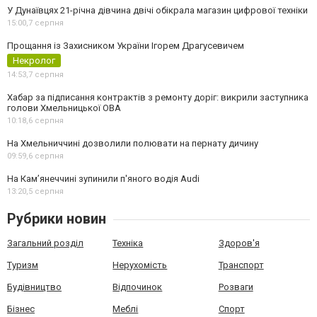
У Дунаївцях 21-річна дівчина двічі обікрала магазин цифрової техніки
15:00,
7 серпня
Прощання із Захисником України Ігорем Драгусевичем
Некролог
14:53,
7 серпня
Хабар за підписання контрактів з ремонту доріг: викрили заступника
голови Хмельницької ОВА
10:18,
6 серпня
На Хмельниччині дозволили полювати на пернату дичину
09:59,
6 серпня
На Камʼянеччині зупинили п'яного водія Audi
13:20,
5 серпня
Рубрики новин
Загальний розділ
Техніка
Здоров'я
Туризм
Нерухомість
Транспорт
Будівництво
Відпочинок
Розваги
Бізнес
Меблі
Спорт