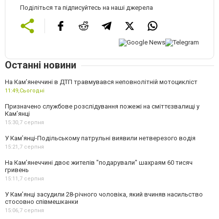
Поділіться та підписуйтесь на наші джерела
Останні новини
На Кам’янеччині в ДТП травмувався неповнолітній мотоцикліст
11:49,
Сьогодні
Призначено службове розслідування пожежі на сміттєзвалищі у
Кам’янці
15:30,
7 серпня
У Кам’янці-Подільському патрульні виявили нетверезого водія
15:21,
7 серпня
На Камʼянеччині двоє жителів "подарували" шахраям 60 тисяч
гривень
15:11,
7 серпня
У Камʼянці засудили 28-річного чоловіка, який вчиняв насильство
стосовно співмешканки
15:06,
7 серпня