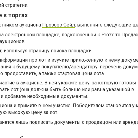
й стратегии.
 в торгах
астником аукциона
Прозоро Сейл
, выполните следующие ша
на электронной площадке, подключенной к Prozorro.Продаж
 аукционов.
, используя страницу поиска площадки.
информации про лот и изучите приложенную к нему докум
ания к будущему покупателю/арендатору, перечень докум
 предоставить, а также стартовая цена лота.
частие в аукционе. В ней укажите цену, за которую готовы
ать лот (она должна быть больше или равна указанной в
 и добавьте необходимые документы.
иона и примите в нем участие. Победителем становится уч
ю высокую цену за лот.
танется лишь подписать документы с продавцом или аренд