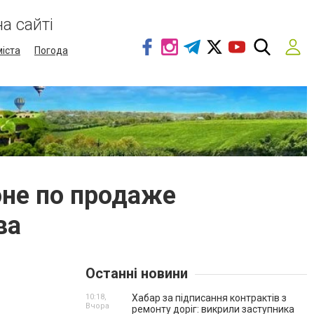
а сайті
міста
Погода
оне по продаже
ва
Останні новини
10:18,
Хабар за підписання контрактів з
Вчора
ремонту доріг: викрили заступника