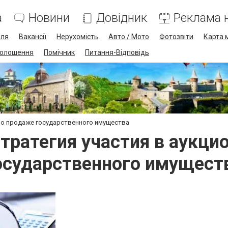
а
Новини
Довідник
Реклама н
лля
Вакансії
Нерухомість
Авто / Мото
Фотозвіти
Карта 
олошення
Помічник
Питання-Відповідь
 по продаже государственного имущества
ратегия участия в аукци
осударственного имущест