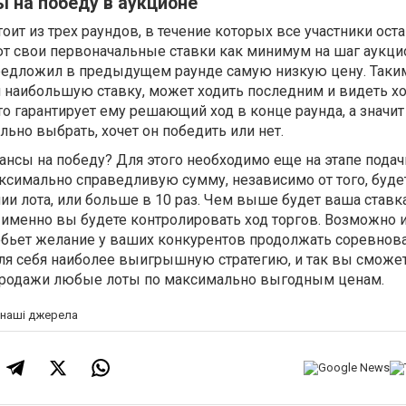
 на победу в аукционе
оит из трех раундов, в течение которых все участники ост
 свои первоначальные ставки как минимум на шаг аукци
предложил в предыдущем раунде самую низкую цену. Таки
 наибольшую ставку, может ходить последним и видеть х
то гарантирует ему решающий ход в конце раунда, а значит
ьно выбрать, хочет он победить или нет.
нсы на победу? Для этого необходимо еще на этапе подач
симально справедливую сумму, независимо от того, будет
нии лота, или больше в 10 раз. Чем выше будет ваша ставка
 именно вы будете контролировать ход торгов. Возможно
обьет желание у ваших конкурентов продолжать соревнова
для себя наиболее выигрышную стратегию, и так вы сможе
.Продажи любые лоты по максимально выгодным ценам.
а наші джерела