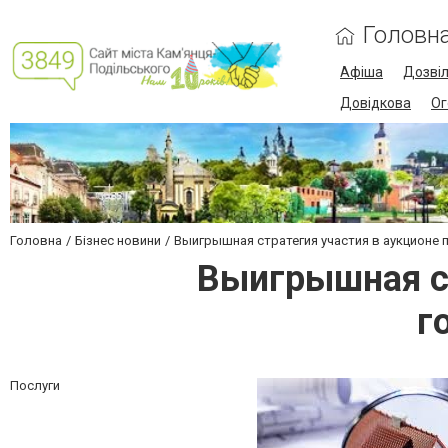
Головн
Афіша
Дозві
Довідкова
Ог
Головна
Бізнес новини
Выигрышная стратегия участия в аукционе
Выигрышная ст
г
Послуги