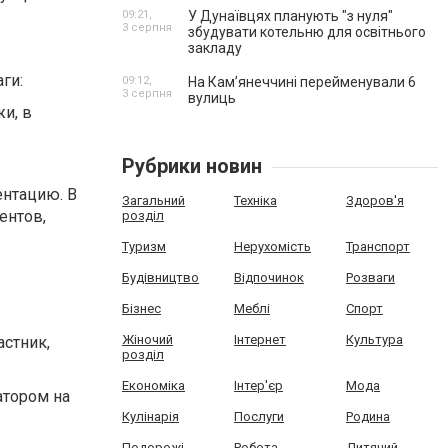
09:21,
У Дунаївцях планують "з нуля"
3 серпня
збудувати котельню для освітнього
закладу
ги:
09:12,
На Камʼянеччині перейменували 6
3 серпня
вулиць
и, в
Рубрики новин
ентацию. В
Загальний
Техніка
Здоров'я
ентов,
розділ
Туризм
Нерухомість
Транспорт
Будівництво
Відпочинок
Розваги
Бізнес
Меблі
Спорт
Жіночий
Інтернет
Культура
астник,
розділ
Економіка
Інтер'єр
Мода
атором на
Кулінарія
Послуги
Родина
Подорожі
Робота
Дитячий