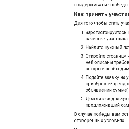
придерживаться победно
Как принять участие
Для того чтобы стать уч
Зарегистрируйтесь 
качестве участника
Найдите нужный лот
Откройте страницу 
ней описаны требов
которые необходимо
Подайте заявку на у
приобрести/арендов
объявлении сумме)
Дождитесь дня аукц
предложивший саму
В случае победы вам ос
оговоренных условиях.