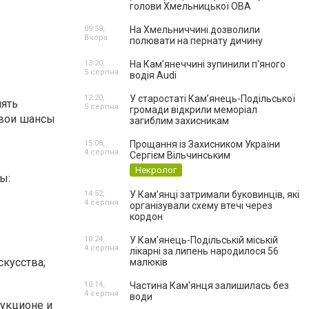
голови Хмельницької ОВА
09:59,
На Хмельниччині дозволили
Вчора
полювати на пернату дичину
13:20,
На Камʼянеччині зупинили п'яного
5 серпня
водія Audi
12:20,
У старостаті Кам’янець-Подільської
нять
5 серпня
громади відкрили меморіал
свои шансы
загиблим захисникам
15:08,
Прощання із Захисником України
4 серпня
Сергієм Вільчинським
Некролог
ы:
14:52,
У Кам’янці затримали буковинців, які
4 серпня
організували схему втечі через
кордон
10:24,
У Кам’янець-Подільській міській
4 серпня
лікарні за липень народилося 56
кусства;
малюків
10:14,
Частина Кам'янця залишилась без
4 серпня
води
аукционе и