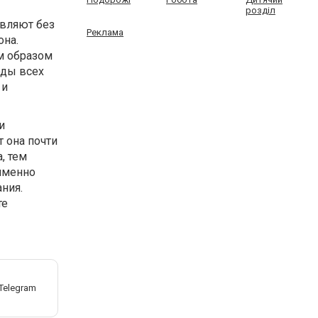
розділ
авляют без
Реклама
она.
м образом
оды всех
 и
и
 она почти
, тем
 именно
ния.
те