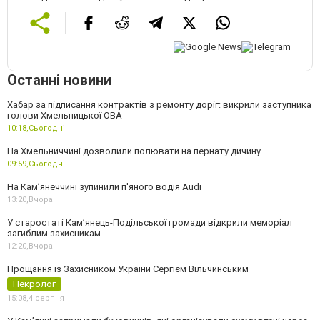
Останні новини
Хабар за підписання контрактів з ремонту доріг: викрили заступника
голови Хмельницької ОВА
10:18,
Сьогодні
На Хмельниччині дозволили полювати на пернату дичину
09:59,
Сьогодні
На Камʼянеччині зупинили п'яного водія Audi
13:20,
Вчора
У старостаті Кам’янець-Подільської громади відкрили меморіал
загиблим захисникам
12:20,
Вчора
Прощання із Захисником України Сергієм Вільчинським
Некролог
15:08,
4 серпня