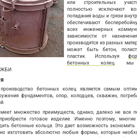
или строительных участ
полностью исключают во
попадания воды и грязи внут
обеспечивают бесперебойн
всех инженерных коммун
зависимости от назначени
производятся из разных мате
может быть бетон, полисти
пластик. Используя
фо
бетонных колец
мы 
 ЖБИ.
ия
 производство бетонных колец является самым опти
ужения фундаментов, опор, колодцев, скважин, погреб
й.
имеет множество преимуществ, однако, далеко не все п
приобрести готовое изделие. Именно поэтому, многие
дить бетонные кольца. Это дает возможность экономить 
жно изготовить абсолютно любые формы, которые необ