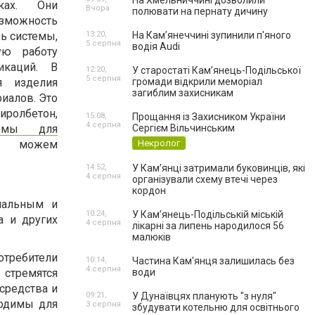
На Хмельниччині дозволили
ках. Они
Вчора
полювати на пернату дичину
зможность
рь системы,
13:20,
На Камʼянеччині зупинили п'яного
5 серпня
водія Audi
ую работу
икаций. В
12:20,
У старостаті Кам’янець-Подільської
5 серпня
я изделия
громади відкрили меморіал
загиблим захисникам
риалов. Это
ролбетон,
15:08,
Прощання із Захисником України
4 серпня
рмы для
Сергієм Вільчинським
можем
Некролог
14:52,
У Кам’янці затримали буковинців, які
4 серпня
організували схему втечі через
кордон
мальным и
10:24,
У Кам’янець-Подільській міській
а и других
4 серпня
лікарні за липень народилося 56
малюків
отребители
10:14,
Частина Кам'янця залишилась без
4 серпня
 стремятся
води
средства и
09:21,
У Дунаївцях планують "з нуля"
ходимы для
3 серпня
збудувати котельню для освітнього