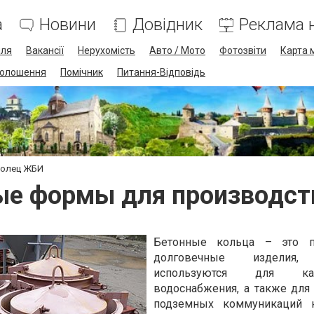
а
Новини
Довідник
Реклама н
лля
Вакансії
Нерухомість
Авто / Мото
Фотозвіти
Карта 
олошення
Помічник
Питання-Відповідь
колец ЖБИ
ые формы для производст
Бетонные кольца – это 
долговечные изделия,
используются для кана
водоснабжения, а также для
подземных коммуникаций 