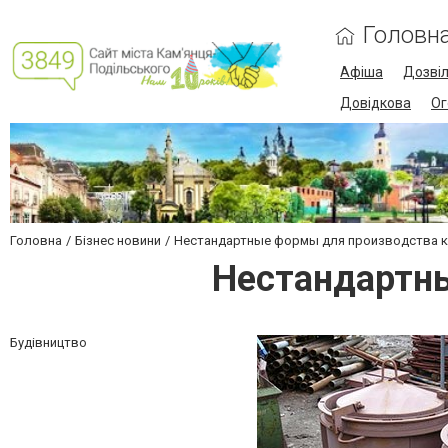
Головн
Афіша
Дозві
Довідкова
Ог
Головна
Бізнес новини
Нестандартные формы для производства 
Нестандартн
Будівництво