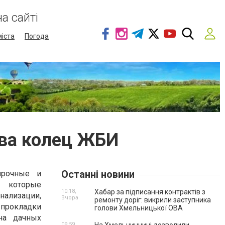
а сайті
міста
Погода
ва колец ЖБИ
Останні новини
прочные и
 которые
10:18,
Хабар за підписання контрактів з
лизации,
Вчора
ремонту доріг: викрили заступника
 прокладки
голови Хмельницької ОВА
на дачных
09:59,