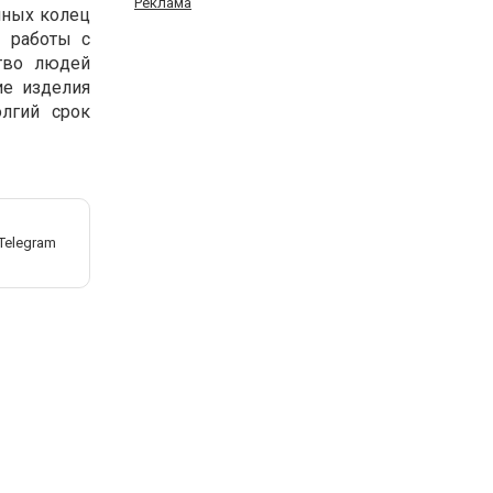
Реклама
нных колец
т работы с
ство людей
ие изделия
лгий срок