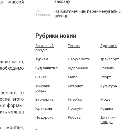
ют массой
закладу
09:12,
На Камʼянеччині перейменували 6
3 серпня
вулиць
Рубрики новин
Загальний
Техніка
Здоров'я
розділ
Туризм
Нерухомість
Транспорт
ние на то,
необходимо
Будівництво
Відпочинок
Розваги
Бізнес
Меблі
Спорт
Жіночий
Інтернет
Культура
розділ
делать, то
осле этого
Економіка
Інтер'єр
Мода
ные формы.
Кулінарія
Послуги
Родина
ить кольца
Подорожі
Робота
Дитячий
розділ
ь монтаж,