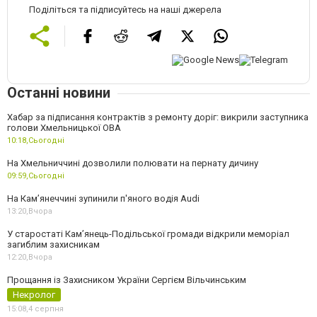
Поділіться та підписуйтесь на наші джерела
Останні новини
Хабар за підписання контрактів з ремонту доріг: викрили заступника
голови Хмельницької ОВА
10:18,
Сьогодні
На Хмельниччині дозволили полювати на пернату дичину
09:59,
Сьогодні
На Камʼянеччині зупинили п'яного водія Audi
13:20,
Вчора
У старостаті Кам’янець-Подільської громади відкрили меморіал
загиблим захисникам
12:20,
Вчора
Прощання із Захисником України Сергієм Вільчинським
Некролог
15:08,
4 серпня