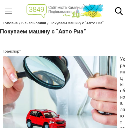
Головна
Бізнес новини
Покупаем машину с “Авто Риа”
Покупаем машину с “Авто Риа”
Транспорт
Ук
ра
ин
ц
ы
об
но
в
ля
ю
т