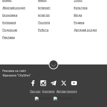
Бізнес
Меблі
Спорт
Жіночий розділ
Інтернет
Культура
Економіка
Інтер'єр
Мода
Кулінарія
Послуги
Родина
Подорожі
Робота
Дитячий розділ
Реклама
Реклама на сайті
Франшиза "CitySites"
Про нас
Контакти
Автори проєкту