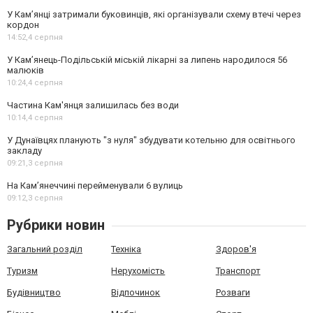
У Кам’янці затримали буковинців, які організували схему втечі через
кордон
14:52,
4 серпня
У Кам’янець-Подільській міській лікарні за липень народилося 56
малюків
10:24,
4 серпня
Частина Кам'янця залишилась без води
10:14,
4 серпня
У Дунаївцях планують "з нуля" збудувати котельню для освітнього
закладу
09:21,
3 серпня
На Камʼянеччині перейменували 6 вулиць
09:12,
3 серпня
Рубрики новин
Загальний розділ
Техніка
Здоров'я
Туризм
Нерухомість
Транспорт
Будівництво
Відпочинок
Розваги