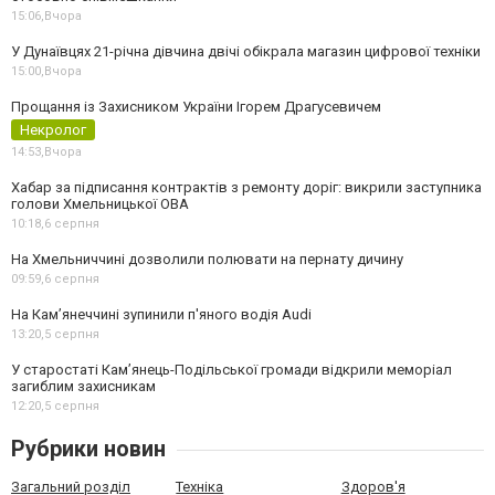
15:06,
Вчора
У Дунаївцях 21-річна дівчина двічі обікрала магазин цифрової техніки
15:00,
Вчора
Прощання із Захисником України Ігорем Драгусевичем
Некролог
14:53,
Вчора
Хабар за підписання контрактів з ремонту доріг: викрили заступника
голови Хмельницької ОВА
10:18,
6 серпня
На Хмельниччині дозволили полювати на пернату дичину
09:59,
6 серпня
На Камʼянеччині зупинили п'яного водія Audi
13:20,
5 серпня
У старостаті Кам’янець-Подільської громади відкрили меморіал
загиблим захисникам
12:20,
5 серпня
Рубрики новин
Загальний розділ
Техніка
Здоров'я