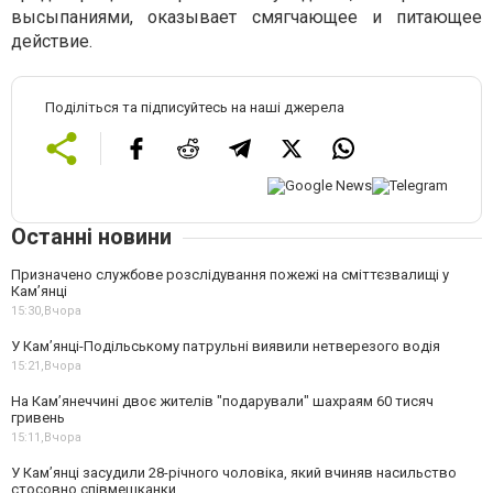
высыпаниями, оказывает смягчающее и питающее
действие.
Поділіться та підписуйтесь на наші джерела
Останні новини
Призначено службове розслідування пожежі на сміттєзвалищі у
Кам’янці
15:30,
Вчора
У Кам’янці-Подільському патрульні виявили нетверезого водія
15:21,
Вчора
На Камʼянеччині двоє жителів "подарували" шахраям 60 тисяч
гривень
15:11,
Вчора
У Камʼянці засудили 28-річного чоловіка, який вчиняв насильство
стосовно співмешканки