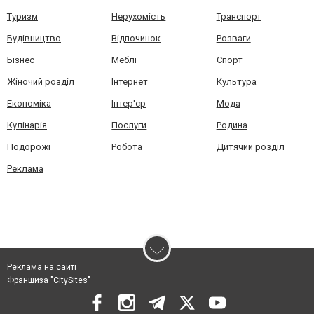
Туризм
Нерухомість
Транспорт
Будівництво
Відпочинок
Розваги
Бізнес
Меблі
Спорт
Жіночий розділ
Інтернет
Культура
Економіка
Інтер'єр
Мода
Кулінарія
Послуги
Родина
Подорожі
Робота
Дитячий розділ
Реклама
Реклама на сайті
Франшиза "CitySites"