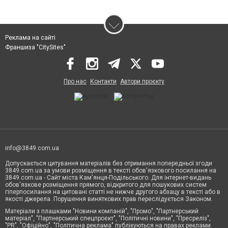
Реклама на сайті
Франшиза "CitySites"
Про нас
Контакти
Автори проєкту
info@3849.com.ua
Допускається цитування матеріалів без отримання попередньої згоди
3849.com.ua за умови розміщення в тексті обов'язкового посилання на
3849.com.ua - Сайт міста Кам'янця-Подільського. Для інтернет-видань
обов'язкове розміщення прямого, відкритого для пошукових систем
гіперпосилання на цитовані статті не нижче другого абзацу в тексті або в
якості джерела. Порушення виняткових прав переслідується Законом.
Матеріали з плашками "Новини компаній", "Промо", "Партнерський
матеріал", "Партнерський спецпроєкт", "Політичні новини", "Пресреліз",
"PR", "Офіційно", "Політична реклама" публікуються на правах реклами.