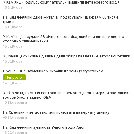
У Кам’янці-Подільському патрульні виявили нетверезого водія
15:21,
Вчора
На Камʼянеччині двоє жителів "подарували" шахраям 60 тисяч
гривень
15:11,
Вчора
У Камʼянці засудили 28-річного чоловіка, який вчиняв насильство
стосовно співмешканки
15:06,
Вчора
У Дунаївцях 21-річна дівчина двічі обікрала магазин цифрової техніки
15:00,
Вчора
Прощання із Захисником України Ігорем Драгусевичем
Некролог
14:53,
Вчора
Хабар за підписання контрактів з ремонту доріг: викрили заступника
голови Хмельницької ОВА
10:18,
6 серпня
На Хмельниччині дозволили полювати на пернату дичину
09:59,
6 серпня
На Камʼянеччині зупинили п'яного водія Audi
13:20,
5 серпня