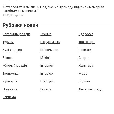
У старостаті Кам’янець-Подільської громади відкрили меморіал
загиблим захисникам
12:20,
5 серпня
Рубрики новин
Загальний розділ
Техніка
Здоров'я
Туризм
Нерухомість
Транспорт
Будівництво
Відпочинок
Розваги
Бізнес
Меблі
Спорт
Жіночий розділ
Інтернет
Культура
Економіка
Інтер'єр
Мода
Кулінарія
Послуги
Родина
Подорожі
Робота
Дитячий розділ
Реклама