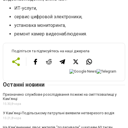
ИТ-услуги,
сервис цифровой электроники,
установка мониторинга,
ремонт камер видеонаблюдения.
Поділіться та підписуйтесь на наші джерела
Останні новини
Призначено службове розслідування пожежі на сміттєзвалищі у
Кам’янці
15:30,
Вчора
У Кам’янці-Подільському патрульні виявили нетверезого водія
15:21,
Вчора
На Камʼянеччині двоє жителів "подарували" шахраям 60 тисяч