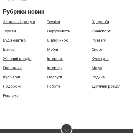
12:20,
5 серпня
Рубрики новин
Загальний розділ
Техніка
Здоров'я
Туризм
Нерухомість
Транспорт
Будівництво
Відпочинок
Розваги
Бізнес
Меблі
Спорт
Жіночий розділ
Інтернет
Культура
Економіка
Інтер'єр
Мода
Кулінарія
Послуги
Родина
Подорожі
Робота
Дитячий розділ
Реклама