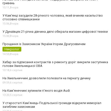
гривень
15:11,
Вчора
У Камʼянці засудили 28-річного чоловіка, який вчиняв насильство
стосовно співмешканки
15:06,
Вчора
У Дунаївцях 21-річна дівчина двічі обікрала магазин цифрової техніки
15:00,
Вчора
Прощання із Захисником України Ігорем Драгусевичем
Некролог
14:53,
Вчора
Хабар за підписання контрактів з ремонту доріг: викрили заступника
голови Хмельницької ОВА
10:18,
6 серпня
На Хмельниччині дозволили полювати на пернату дичину
09:59,
6 серпня
На Камʼянеччині зупинили п'яного водія Audi
13:20,
5 серпня
У старостаті Кам’янець-Подільської громади відкрили меморіал
загиблим захисникам