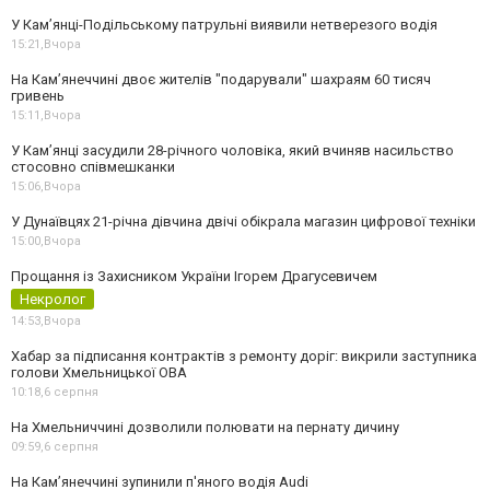
У Кам’янці-Подільському патрульні виявили нетверезого водія
15:21,
Вчора
На Камʼянеччині двоє жителів "подарували" шахраям 60 тисяч
гривень
15:11,
Вчора
У Камʼянці засудили 28-річного чоловіка, який вчиняв насильство
стосовно співмешканки
15:06,
Вчора
У Дунаївцях 21-річна дівчина двічі обікрала магазин цифрової техніки
15:00,
Вчора
Прощання із Захисником України Ігорем Драгусевичем
Некролог
14:53,
Вчора
Хабар за підписання контрактів з ремонту доріг: викрили заступника
голови Хмельницької ОВА
10:18,
6 серпня
На Хмельниччині дозволили полювати на пернату дичину
09:59,
6 серпня
На Камʼянеччині зупинили п'яного водія Audi