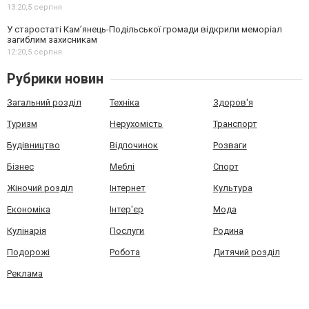
13:20,
5 серпня
У старостаті Кам’янець-Подільської громади відкрили меморіал
загиблим захисникам
12:20,
5 серпня
Рубрики новин
Загальний розділ
Техніка
Здоров'я
Туризм
Нерухомість
Транспорт
Будівництво
Відпочинок
Розваги
Бізнес
Меблі
Спорт
Жіночий розділ
Інтернет
Культура
Економіка
Інтер'єр
Мода
Кулінарія
Послуги
Родина
Подорожі
Робота
Дитячий розділ
Реклама