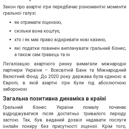
Закон про азартні ігри передбачає різноманітні моменти
гральної галузі:
як отримати ліцензію,
скільки вона коштує,
хто і як має право відкривати нові казино,
які податки повинен виплачувати гральний бізнес,
а також сам гравець та ін.
Легалізацію азартного ринку вимагали міжнародні
партнери України – Всесвітній Банк та Міжнародний
Валютний Фонд. До 2020 року держава була єдиною в
Європі, в якій азартні ігри були під абсолютною
забороною.
Загальна позитивна динаміка в країні
Гральний бізнес України помалу починає
відроджуватися після достатньо тривалого періоду
застою. Так, був виданий дозвіл надавати послуги
онлайн покеру без присутності ліцензії. Крім того,