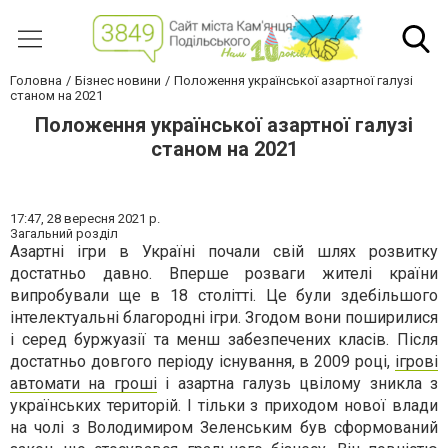
Головна
Бізнес новини
Положення української азартної галузі
станом на 2021
Положення української азартної галузі
станом на 2021
17:47,
28 вересня 2021 р.
Загальний розділ
Азартні ігри в Україні почали свій шлях розвитку
достатньо давно. Вперше розваги жителі країни
випробували ще в 18 столітті. Це були здебільшого
інтелектуальні благородні ігри. Згодом вони поширилися
і серед буржуазії та менш забезпечених класів. Після
достатньо довгого періоду існування, в 2009 році,
ігрові
автомати на гроші
і азартна галузь цвілому зникла з
українських територій. І тільки з приходом нової влади
на чолі з Володимиром Зеленським був сформований