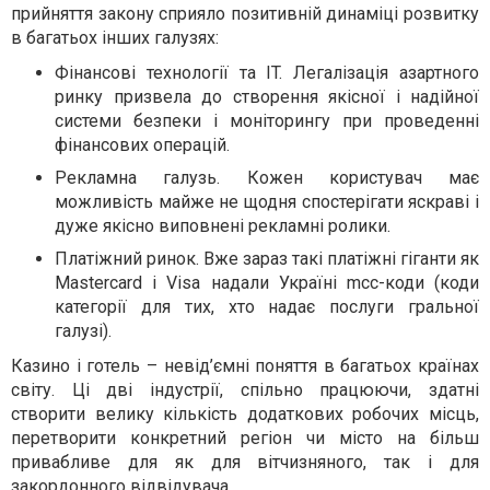
прийняття закону сприяло позитивній динаміці розвитку
в багатьох інших галузях:
Фінансові технології та IT. Легалізація азартного
ринку призвела до створення якісної і надійної
системи безпеки і моніторингу при проведенні
фінансових операцій.
Рекламна галузь. Кожен користувач має
можливість майже не щодня спостерігати яскраві і
дуже якісно виповнені рекламні ролики.
Платіжний ринок. Вже зараз такі платіжні гіганти як
Mastercard і Visa надали Україні mcc-коди (коди
категорії для тих, хто надає послуги гральної
галузі).
Казино і готель – невід’ємні поняття в багатьох країнах
світу. Ці дві індустрії, спільно працюючи, здатні
створити велику кількість додаткових робочих місць,
перетворити конкретний регіон чи місто на більш
привабливе для як для вітчизняного, так і для
закордонного відвідувача.