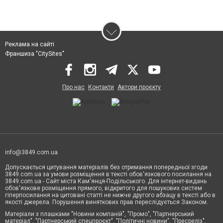
Реклама на сайті
Франшиза "CitySites"
Про нас
Контакти
Автори проєкту
info@3849.com.ua
Допускається цитування матеріалів без отримання попередньої згоди
3849.com.ua за умови розміщення в тексті обов'язкового посилання на
3849.com.ua - Сайт міста Кам'янця-Подільського. Для інтернет-видань
обов'язкове розміщення прямого, відкритого для пошукових систем
гіперпосилання на цитовані статті не нижче другого абзацу в тексті або в
якості джерела. Порушення виняткових прав переслідується Законом.
Матеріали з плашками "Новини компаній", "Промо", "Партнерський
матеріал", "Партнерський спецпроєкт", "Політичні новини", "Пресреліз",