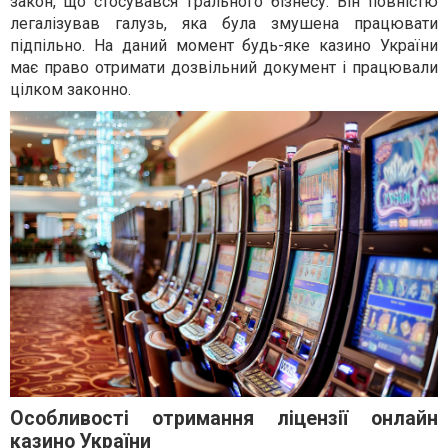
закон, що стосувався грального бізнесу. Він повністю
легалізував галузь, яка була змушена працювати
підпільно. На даний момент будь-яке казино України
має право отримати дозвільний документ і працювали
цілком законно.
Особливості отримання ліцензії онлайн
казино України