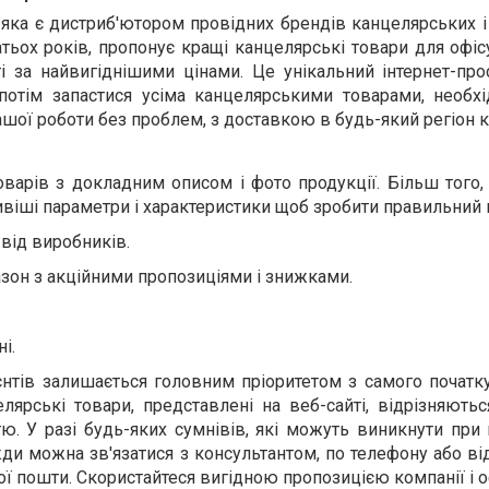
 яка є дистриб'ютором провідних брендів канцелярських 
атьох років, пропонує кращі канцелярські товари для офі
ті за найвигіднішими цінами. Це унікальн
ий
інтернет-про
потім запастися усіма канцелярськими товарами, необх
вашої роботи без проблем
,
з доставкою в будь-який регіон к
варів з докладним описом і фото продукції. Більш того,
віші параметри і характеристики щоб зробити правильний 
 від виробників.
зон з акційними пропозиціями і знижками
.
і.
нтів залишається головним пріоритетом з самого початку
елярські товари, представлені на веб-сайті, відрізняют
тю. У разі будь-яких сумнівів, які можуть виникнути при
жди можна зв'язатися з консультантом, по телефону або 
ої пошти. Скористайтеся вигідною пропозицією компанії і