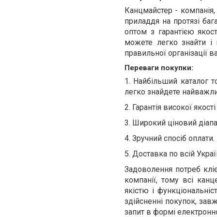
Канцмайстер - компанія,
приладдя на протязі баг
оптом з гарантією якос
можете легко знайти і 
правильної організації 
Переваги покупки:
1.
Найбільший каталог то
легко знайдете найважли
2.
Гарантія високої якості
3.
Широкий ціновий діапа
4.
Зручний спосіб оплати.
5.
Доставка по всій Україн
Задоволення потреб кліє
компанії, тому всі канц
якістю і функціональніс
здійсненні покупок, зав
запит в формі електронн