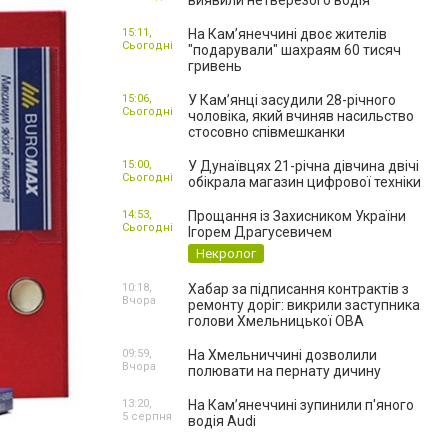
виявили нетверезого водія
15:11,
На Камʼянеччині двоє жителів
Сьогодні
"подарували" шахраям 60 тисяч
гривень
15:06,
У Камʼянці засудили 28-річного
Сьогодні
чоловіка, який вчиняв насильство
стосовно співмешканки
15:00,
У Дунаївцях 21-річна дівчина двічі
Сьогодні
обікрала магазин цифрової техніки
14:53,
Прощання із Захисником України
Сьогодні
Ігорем Драгусевичем
Некролог
10:18,
Хабар за підписання контрактів з
Вчора
ремонту доріг: викрили заступника
голови Хмельницької ОВА
09:59,
На Хмельниччині дозволили
Вчора
полювати на пернату дичину
13:20,
На Камʼянеччині зупинили п'яного
5 серпня
водія Audi