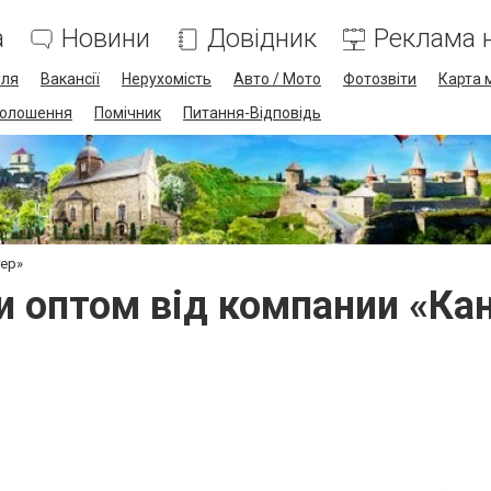
а
Новини
Довідник
Реклама н
лля
Вакансії
Нерухомість
Авто / Мото
Фотозвіти
Карта 
олошення
Помічник
Питання-Відповідь
тер»
и оптом від компании «Ка