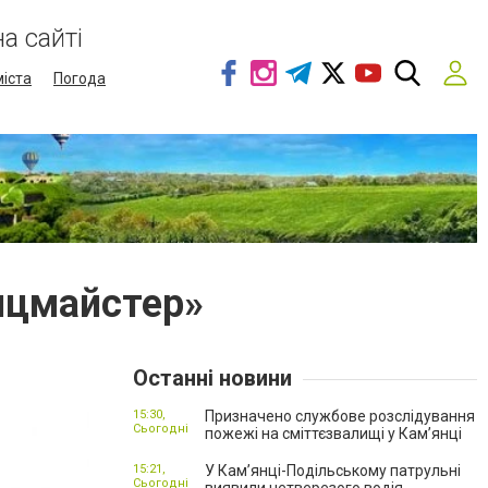
а сайті
міста
Погода
нцмайстер»
Останні новини
15:30,
Призначено службове розслідування
Сьогодні
пожежі на сміттєзвалищі у Кам’янці
15:21,
У Кам’янці-Подільському патрульні
Сьогодні