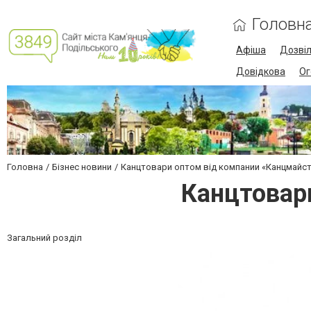
Головн
Афіша
Дозві
Довідкова
Ог
Головна
Бізнес новини
Канцтовари оптом від компании «Канцмайс
Канцтовар
Загальний розділ