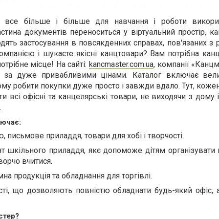
 все більше і більше для навчання і роботи викорис
частина документів переноситься у віртуальний простір, к
ходять застосування в повсякденних справах, пов'язаних з
омпанією і шукаєте якісні канцтовари? Вам потрібна кан
отрібне місце! На сайт
і:
kancmaster.com.ua
,
компанії «Канцм
е за дуже привабливими цінами. Каталог включає вел
тому робити покупки дуже просто і завжди вдало. Тут, коже
 всі офісні та канцелярські товари, не виходячи з дому
.
лючає:
 письмове приладдя, товари для хобі і творчості.
т шкільного приладдя, як
є
допомож
е
дітям організувати 
ворчо вчитися.
на продукція та обладнання для торгівлі.
ті, що дозволяють повністю обладнати будь-який офіс, а
стер?