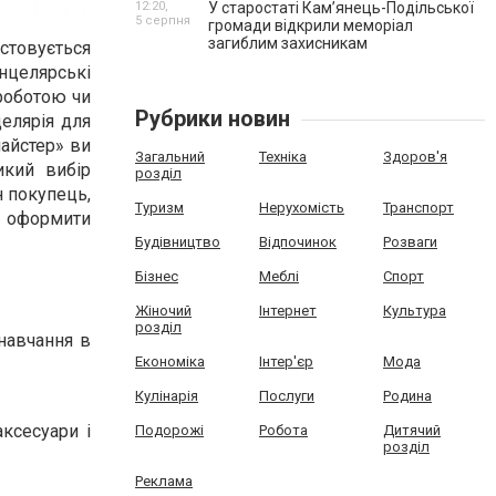
12:20,
У старостаті Кам’янець-Подільської
5 серпня
громади відкрили меморіал
загиблим захисникам
товується
анцелярські
 роботою чи
Рубрики новин
целярія для
айстер» ви
Загальний
Техніка
Здоров'я
икий вибір
розділ
н покупець,
Туризм
Нерухомість
Транспорт
 і оформити
Будівництво
Відпочинок
Розваги
Бізнес
Меблі
Спорт
Жіночий
Інтернет
Культура
розділ
навчання в
Економіка
Інтер'єр
Мода
Кулінарія
Послуги
Родина
ксесуари і
Подорожі
Робота
Дитячий
розділ
Реклама