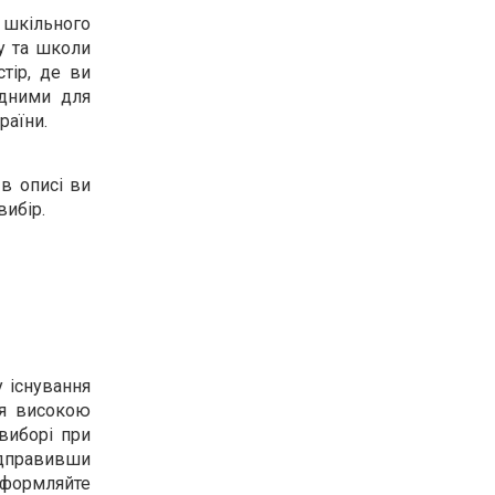
і шкільного
су та школи
стір, де ви
ідними для
раїни.
 в описі ви
вибір.
 існування
ься високою
 виборі при
відправивши
 оформляйте