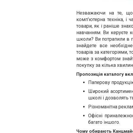
Незважаючи на те, що
комп'ютерна техніка, і 
товари, як і раніше зна
навчанням. Ви керуєте к
школи? Ви потрапили в п
знайдете все необхідн
товарів за категоріями, 
може з комфортом знайти
покупку за кілька хвилин
Пропозиція каталогу вк
Паперову продукцію,
Широкий асортимен
школі і дозволять т
Різноманітна реклам
Офісні приналежнос
багато іншого.
Чому обирають Канцмай