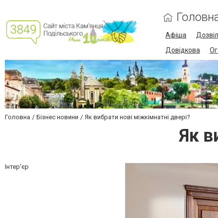
Головн
Афіша
Дозві
Довідкова
Ог
Головна
Бізнес новини
Як вибрати нові міжкімнатні двері?
Як в
Інтер'єр