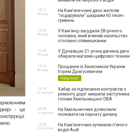
виявили нетверезого водія
15:11,
На Камʼянеччині двоє жителів
Вчора
"подарували" шахраям 60 тисяч
гривень
15:06,
У Камʼянці засудили 28-річного
Вчора
чоловіка, який вчиняв насильство
стосовно співмешканки
15:00,
У Дунаївцях 21-річна дівчина двічі
Вчора
обікрала магазин цифрової техніки
14:53,
Прощання із Захисником України
Вчора
Ігорем Драгусевичем
Некролог
10:18,
Хабар за підписання контрактів з
6 серпня
ремонту доріг: викрили заступника
голови Хмельницької ОВА
формленням
двері - це
09:59,
На Хмельниччині дозволили
6 серпня
полювати на пернату дичину
онструкції.
ямою.
13:20,
На Камʼянеччині зупинили п'яного
5 серпня
водія Audi