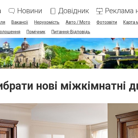
а
Новини
Довідник
Реклама н
лля
Вакансії
Нерухомість
Авто / Мото
Фотозвіти
Карта 
олошення
Помічник
Питання-Відповідь
ибрати нові міжкімнатні д