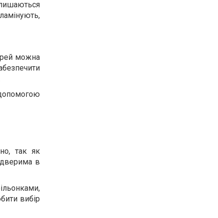
алишаються
 ламінують,
я
верей можна
забезпечити
.
а допомогою
но, так як
 дверима в
ільонками,
обити вибір