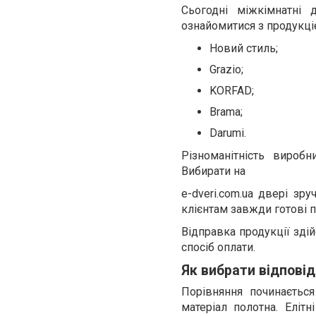
Сьогодні міжкімнатні 
ознайомитися з продукці
Новий стиль;
Grazio;
KORFAD;
Brama;
Darumi.
Різноманітність вироб
Вибирати на
e-dveri.com.ua двері зр
клієнтам завжди готові 
Відправка продукції здій
спосіб оплати.
Як вибрати відповід
Порівняння починається
матеріал полотна. Еліт