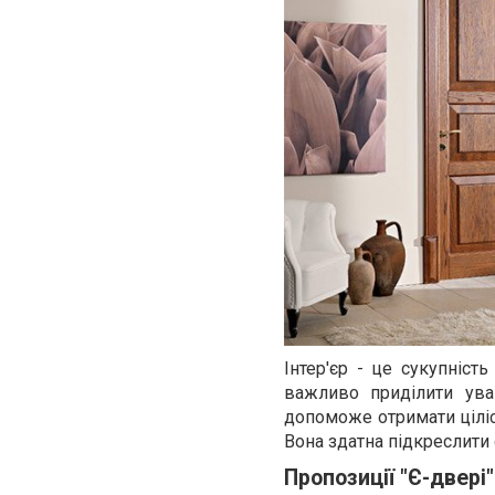
Інтер'єр - це сукупніст
важливо приділити ува
допоможе отримати ціліс
Вона здатна підкреслит
Пропозиції "Є-двері"