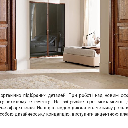
ь органічно підібраних деталей. При роботі над новим о
гу кожному елементу. Не забувайте про міжкімнатні 
не оформлення. Не варто недооцінювати естетичну роль к
и собою дизайнерську концепцію, виступити акцентною пл