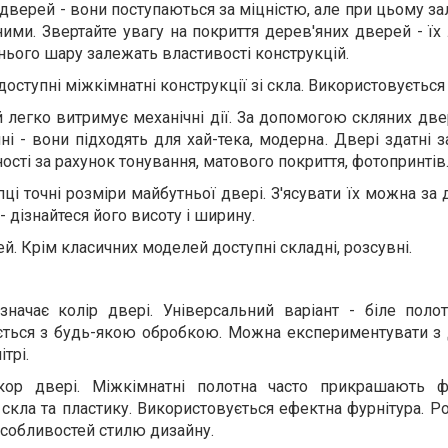
верей - вони поступаються за міцністю, але при цьому з
ними. Звертайте увагу на покриття дерев'яних дверей - їх
нього шару залежать властивості конструкцій.
оступні міжкімнатні конструкції зі скла. Використовуєтьс
й легко витримує механічні дії. За допомогою скляних д
ні - вони підходять для хай-тека, модерна. Двері здатні 
сті за рахунок тонування, матового покриття, фотопринтів
ці точні розміри майбутньої двері. З'ясувати їх можна з
- дізнайтеся його висоту і ширину.
й. Крім класичних моделей доступні складні, розсувні.
начає колір двері. Універсальний варіант - біле полот
ється з будь-якою обробкою. Можна експериментувати з
трі.
кор двері. Міжкімнатні полотна часто прикрашають ф
 скла та пластику. Використовується ефектна фурнітура. Р
особливостей стилю дизайну.