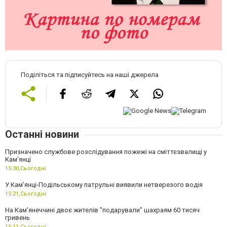
Поділіться та підписуйтесь на наші джерела
Останні новини
Призначено службове розслідування пожежі на сміттєзвалищі у
Кам’янці
15:30,
Сьогодні
У Кам’янці-Подільському патрульні виявили нетверезого водія
15:21,
Сьогодні
На Камʼянеччині двоє жителів "подарували" шахраям 60 тисяч
гривень
15:11,
Сьогодні