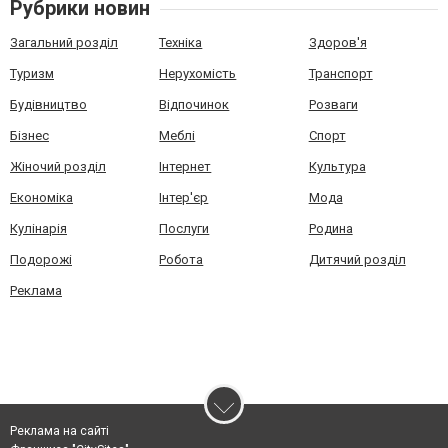
Рубрики новин
Загальний розділ
Техніка
Здоров'я
Туризм
Нерухомість
Транспорт
Будівництво
Відпочинок
Розваги
Бізнес
Меблі
Спорт
Жіночий розділ
Інтернет
Культура
Економіка
Інтер'єр
Мода
Кулінарія
Послуги
Родина
Подорожі
Робота
Дитячий розділ
Реклама
Реклама на сайті