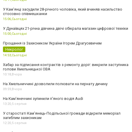
У Камʼянці засудили 28-річного чоловіка, який вчиняв насильство
стосовно співмешканки
15:06,
Сьогодні
У Дунаївцях 21-річна дівчина двічі обікрала магазин цифрової техніки
15:00,
Сьогодні
Прощання із Захисником України Ігорем Драгусевичем
Некролог
14:53,
Сьогодні
Хабар за підписання контрактів з ремонту доріг: викрили заступника
голови Хмельницької ОВА
10:18,
Вчора
На Хмельниччині дозволили полювати на пернату дичину
09:59,
Вчора
На Камʼянеччині зупинили п'яного водія Audi
13:20,
5 серпня
У старостаті Кам’янець-Подільської громади відкрили меморіал
загиблим захисникам
12:20,
5 серпня