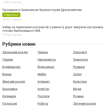
15:00,
7 серпня
Прощання із Захисником України Ігорем Драгусевичем
Некролог
14:53,
7 серпня
Хабар за підписання контрактів з ремонту доріг: викрили заступника
голови Хмельницької ОВА
10:18,
6 серпня
Рубрики новин
Загальний розділ
Техніка
Здоров'я
Туризм
Нерухомість
Транспорт
Будівництво
Відпочинок
Розваги
Бізнес
Меблі
Спорт
Жіночий розділ
Інтернет
Культура
Економіка
Інтер'єр
Мода
Кулінарія
Послуги
Родина
Подорожі
Робота
Дитячий розділ