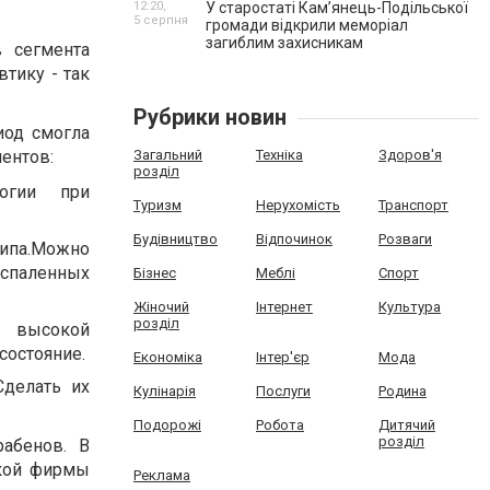
12:20,
У старостаті Кам’янець-Подільської
5 серпня
громади відкрили меморіал
загиблим захисникам
 сегмента
тику - так
Рубрики новин
иод смогла
Загальний
Техніка
Здоров'я
ентов:
розділ
логии при
Туризм
Нерухомість
Транспорт
Будівництво
Відпочинок
Розваги
типа.Можно
оспаленных
Бізнес
Меблі
Спорт
Жіночий
Інтернет
Культура
розділ
в высокой
состояние.
Економіка
Інтер'єр
Мода
Сделать их
Кулінарія
Послуги
Родина
Подорожі
Робота
Дитячий
розділ
абенов. В
ской фирмы
Реклама