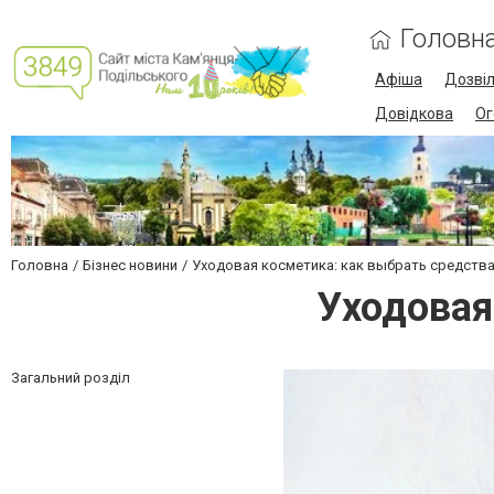
Головн
Афіша
Дозві
Довідкова
Ог
Головна
Бізнес новини
Уходовая косметика: как выбрать средств
Уходовая
Загальний розділ