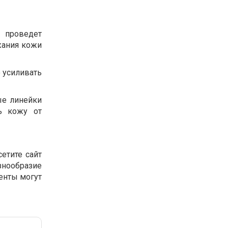
 проведет
жания кожи
о усиливать
ые линейки
ь кожу от
етите сайт
знообразие
енты могут