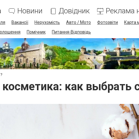
а
Новини
Довідник
Реклама н
лля
Вакансії
Нерухомість
Авто / Мото
Фотозвіти
Карта 
олошення
Помічник
Питання-Відповідь
а?
 косметика: как выбрать 