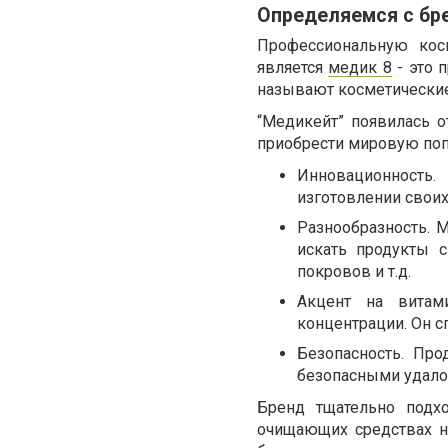
Определяемся с бр
Профессиональную кос
является
медик 8
- это 
называют косметически
“Медикейт” появилась о
приобрести мировую попу
Инновационность
изготовлении своих
Разнообразность. 
искать продукты 
покровов и т.д.
Акцент на витам
концентрации. Он с
Безопасность. Про
безопасными удалос
Бренд тщательно подх
очищающих средствах н