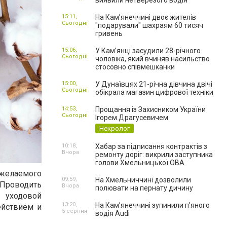
виявили нетверезого водія
15:11,
На Камʼянеччині двоє жителів
Сьогодні
"подарували" шахраям 60 тисяч
гривень
15:06,
У Камʼянці засудили 28-річного
Сьогодні
чоловіка, який вчиняв насильство
стосовно співмешканки
15:00,
У Дунаївцях 21-річна дівчина двічі
Сьогодні
обікрала магазин цифрової техніки
14:53,
Прощання із Захисником України
Сьогодні
Ігорем Драгусевичем
Некролог
10:18,
Хабар за підписання контрактів з
Вчора
ремонту доріг: викрили заступника
голови Хмельницької ОВА
 желаемого
09:59,
На Хмельниччині дозволили
роводить
Вчора
полювати на пернату дичину
 уходовой
13:20,
На Камʼянеччині зупинили п'яного
ействием и
5 серпня
водія Audi