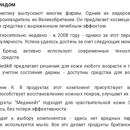
ендом
метику выпускают многие фирмы. Одним из лидеров
производитель из Великобритании. Он предлагает космецев
е средства с выраженным лечебным эффектом.
тносительно недавно - в 2008 году - однако за этот пер
лярность. Успеха удалось достичь за счет следующих мом
. Бренд активно использует современные техно
 средств.
Medik8 предлагает решения для кожи любого возраста и 
с учетом состояния дермы - доступны средства для в
ине К. В продуктах этот компонент присутствует 
пособствует восстановлению кожных покров, улучшает их 
дукты “Медикейт” подходят для чувствительной кожи. 
ь, без потери эффективности.
одит к выбору компонентов - здесь нет вредных пар
е используется мыло. Все это делает продукты британ