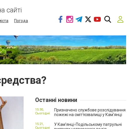
а сайті
міста
Погода
средства?
Останні новини
15:30,
Призначено службове розслідування
Сьогодні
пожежі на сміттєзвалищі у Кам’янці
15:21,
У Кам’янці-Подільському патрульні
Сьогодні