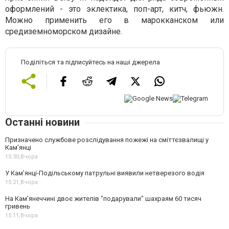
оформлений - это эклектика, поп-арт, китч, фьюжн.
Можно применить его в марокканском или
средиземноморском дизайне.
Поділіться та підписуйтесь на наші джерела
Останні новини
Призначено службове розслідування пожежі на сміттєзвалищі у
Кам’янці
15:30,
Вчора
У Кам’янці-Подільському патрульні виявили нетверезого водія
15:21,
Вчора
На Камʼянеччині двоє жителів "подарували" шахраям 60 тисяч
гривень
15:11,
Вчора