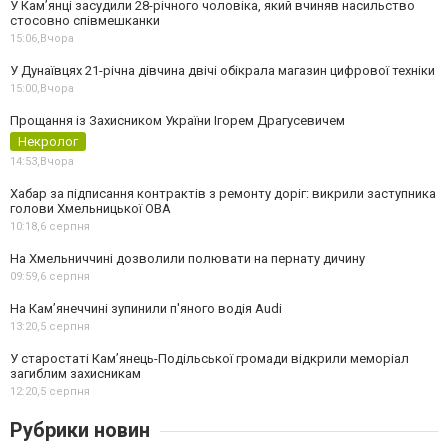
У Камʼянці засудили 28-річного чоловіка, який вчиняв насильство
стосовно співмешканки
15:06,
Вчора
У Дунаївцях 21-річна дівчина двічі обікрала магазин цифрової техніки
15:00,
Вчора
Прощання із Захисником України Ігорем Драгусевичем
Некролог
14:53,
Вчора
Хабар за підписання контрактів з ремонту доріг: викрили заступника
голови Хмельницької ОВА
10:18,
6 серпня
На Хмельниччині дозволили полювати на пернату дичину
09:59,
6 серпня
На Камʼянеччині зупинили п'яного водія Audi
13:20,
5 серпня
У старостаті Кам’янець-Подільської громади відкрили меморіал
загиблим захисникам
12:20,
5 серпня
Рубрики новин