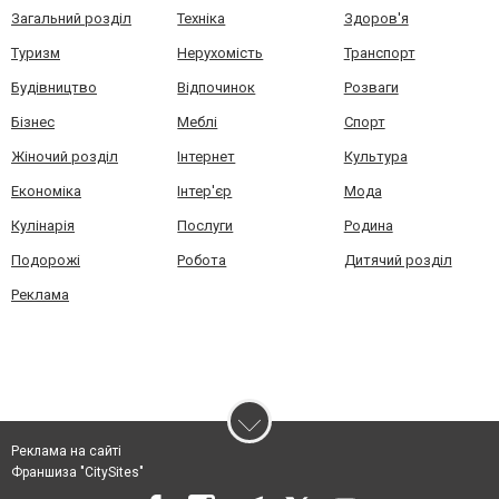
Загальний розділ
Техніка
Здоров'я
Туризм
Нерухомість
Транспорт
Будівництво
Відпочинок
Розваги
Бізнес
Меблі
Спорт
Жіночий розділ
Інтернет
Культура
Економіка
Інтер'єр
Мода
Кулінарія
Послуги
Родина
Подорожі
Робота
Дитячий розділ
Реклама
Реклама на сайті
Франшиза "CitySites"