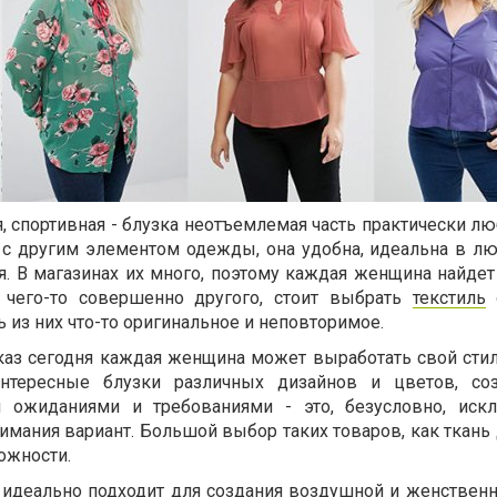
я, спортивная - блузка неотъемлемая часть практически лю
ь с другим элементом одежды, она удобна, идеальна в л
я. В магазинах их много, поэтому каждая женщина найдет
я чего-то совершенно другого, стоит выбрать
текстиль
ь из них что-то оригинальное и неповторимое.
каз сегодня каждая женщина может выработать свой стил
 Интересные блузки различных дизайнов и цветов, со
 ожиданиями и требованиями - это, безусловно, иск
мания вариант. Большой выбор таких товаров, как ткань 
ожности.
к идеально подходит для создания воздушной и женствен