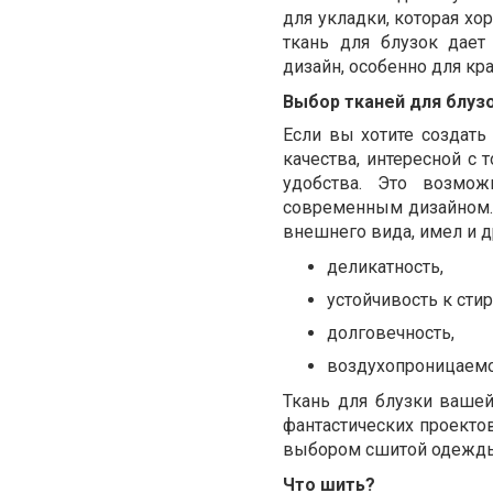
для укладки, которая хо
ткань для блузок дает
дизайн, особенно для кр
Выбор тканей для блуз
Если вы хотите создать 
качества, интересной с 
удобства. Это возмож
современным дизайном. 
внешнего вида, имел и д
деликатность,
устойчивость к стир
долговечность,
воздухопроницаемо
Ткань для блузки вашей
фантастических проекто
выбором сшитой одежд
Что шить?