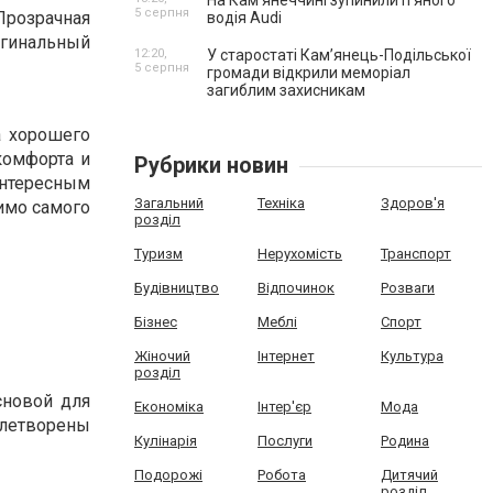
На Камʼянеччині зупинили п'яного
5 серпня
 Прозрачная
водія Audi
игинальный
12:20,
У старостаті Кам’янець-Подільської
5 серпня
громади відкрили меморіал
загиблим захисникам
а хорошего
комфорта и
Рубрики новин
нтересным
Загальний
Техніка
Здоров'я
имо самого
розділ
Туризм
Нерухомість
Транспорт
Будівництво
Відпочинок
Розваги
Бізнес
Меблі
Спорт
Жіночий
Інтернет
Культура
розділ
сновой для
Економіка
Інтер'єр
Мода
влетворены
Кулінарія
Послуги
Родина
Подорожі
Робота
Дитячий
розділ