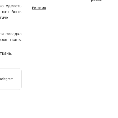
но сделать
Реклама
ожет быть
тичь.
ая складка
юся ткань,
ткань.