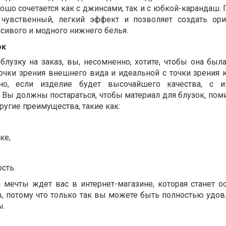
рошо сочетается как с джинсами, так и с юбкой-карандаш.
 чувственный, легкий эффект и позволяет создать ор
асивого и модного нижнего белья.
ок
блузку на заказ, вы, несомненно, хотите, чтобы она был
точки зрения внешнего вида и идеальной с точки зрения 
но, если изделие будет высочайшего качества, с и
Вы должны постараться, чтобы материал для блузок, пом
ругие преимущества, такие как:
ке,
сть.
 мечты ждет вас в интернет-магазине, которая станет о
в, потому что только так вы можете быть полностью удо
ы.