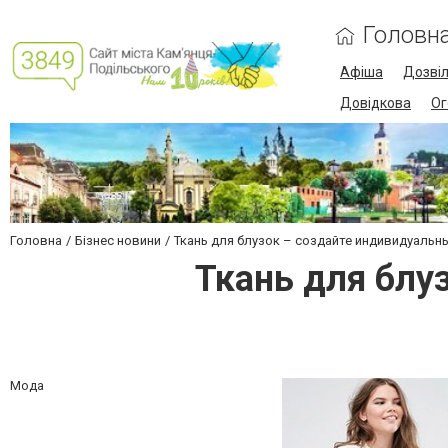
Головн
Афіша
Дозві
Довідкова
Ог
Головна
Бізнес новини
Ткань для блузок – создайте индивидуальн
Ткань для блу
Мода