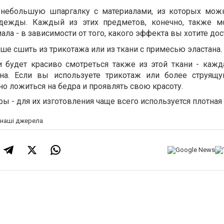
небольшую шпаргалку с материалами, из которых мож
дежды. Каждый из этих предметов, конечно, также м
ала - в зависимости от того, какого эффекта вы хотите дос
е сшить из трикотажа или из ткани с примесью эластана.
 будет красиво смотреться также из этой ткани - кажд
на. Если вы используете трикотаж или более струящу
но ложиться на бедра и проявлять свою красоту.
 - для их изготовления чаще всего используется плотная 
а наші джерела