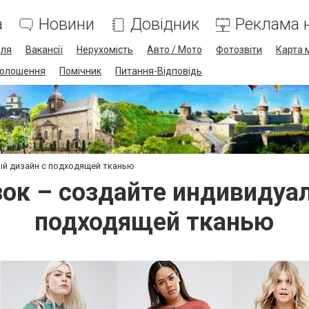
а
Новини
Довідник
Реклама н
лля
Вакансії
Нерухомість
Авто / Мото
Фотозвіти
Карта 
олошення
Помічник
Питання-Відповідь
ый дизайн с подходящей тканью
зок – создайте индивидуа
подходящей тканью