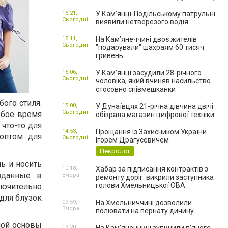
15:21,
У Кам’янці-Подільському патрульні
Сьогодні
виявили нетверезого водія
15:11,
На Камʼянеччині двоє жителів
Сьогодні
"подарували" шахраям 60 тисяч
гривень
15:06,
У Камʼянці засудили 28-річного
Сьогодні
чоловіка, який вчиняв насильство
стосовно співмешканки
бого стиля.
15:00,
У Дунаївцях 21-річна дівчина двічі
Сьогодні
юбое время
обікрала магазин цифрової техніки
 что-то для
14:53,
Прощання із Захисником України
оптом
для
Сьогодні
Ігорем Драгусевичем
Некролог
ь и носить
10:18,
Хабар за підписання контрактів з
зданные в
Вчора
ремонту доріг: викрили заступника
голови Хмельницької ОВА
лючительно
для блузок
09:59,
На Хмельниччині дозволили
Вчора
полювати на пернату дичину
ной основы
13:20,