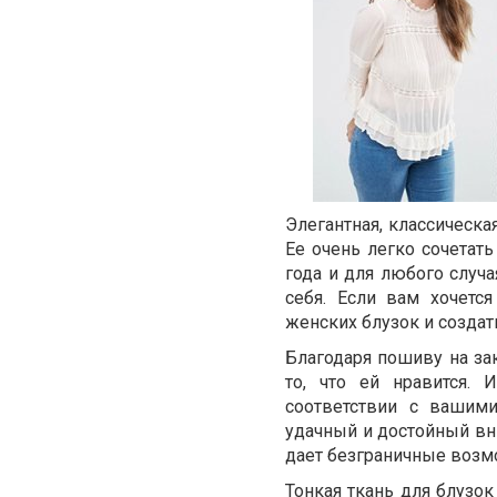
Элегантная, классическа
Ее очень легко сочетат
года и для любого случа
себя. Если вам хочетс
женских блузок и создат
Благодаря пошиву на за
то, что ей нравится.
соответствии с вашими
удачный и достойный вни
дает безграничные возм
Тонкая ткань для блузо