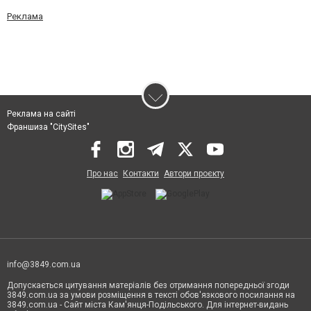
Реклама
Реклама на сайті
Франшиза "CitySites"
Про нас
Контакти
Автори проєкту
info@3849.com.ua
Допускається цитування матеріалів без отримання попередньої згоди
3849.com.ua за умови розміщення в тексті обов'язкового посилання на
3849.com.ua - Сайт міста Кам'янця-Подільського. Для інтернет-видань