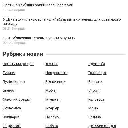
Частина Кам'янця залишилась без води
10:14,
4 серпня
У Дунаївцях планують "з нуля" збудувати котельню для освітнього
закладу
09:21,
3 серпня
На Камʼянеччині перейменували 6 вулиць
09:12,
3 серпня
Рубрики новин
Загальний розділ
Техніка
Здоров'я
Туризм
Нерухомість
Транспорт
Будівництво
Відпочинок
Розваги
Бізнес
Меблі
Спорт
Жіночий розділ
Інтернет
Культура
Економіка
Інтер'єр
Мода
Кулінарія
Послуги
Родина
Подорожі
Робота
Дитячий розділ