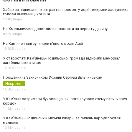
Хабар за підписання контрактів з ремонту доріг: викрили заступника
голови Хмельницької ОВА
10:18,
Вчора
На Хмельниччині дозволили полювати на пернату дичину
09:59,
Вчора
На Камʼянеччині зупинили п'яного водія Audi
13:20,
5 серпня
У старостаті Кам’янець-Подільської громади відкрили меморіал
загиблим захисникам
12:20,
5 серпня
Прощання із Захисником України Сергієм Вільчинським
Некролог
15:08,
4 серпня
У Кам’янці затримали буковинців, які організували схему втечі через
кордон
14:52,
4 серпня
У Кам’янець-Подільській міській лікарні за липень народилося 56
малюків
10:24,
4 серпня