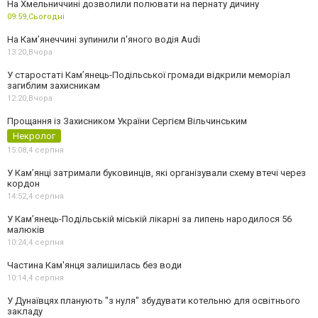
На Хмельниччині дозволили полювати на пернату дичину
09:59,
Сьогодні
На Камʼянеччині зупинили п'яного водія Audi
13:20,
Вчора
У старостаті Кам’янець-Подільської громади відкрили меморіал
загиблим захисникам
12:20,
Вчора
Прощання із Захисником України Сергієм Вільчинським
Некролог
15:08,
4 серпня
У Кам’янці затримали буковинців, які організували схему втечі через
кордон
14:52,
4 серпня
У Кам’янець-Подільській міській лікарні за липень народилося 56
малюків
10:24,
4 серпня
Частина Кам'янця залишилась без води
10:14,
4 серпня
У Дунаївцях планують "з нуля" збудувати котельню для освітнього
закладу