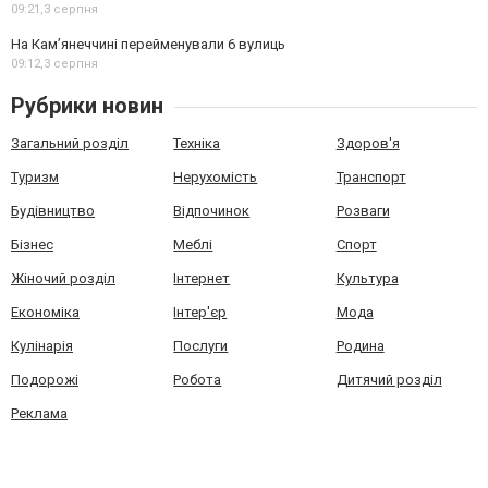
09:21,
3 серпня
На Камʼянеччині перейменували 6 вулиць
09:12,
3 серпня
Рубрики новин
Загальний розділ
Техніка
Здоров'я
Туризм
Нерухомість
Транспорт
Будівництво
Відпочинок
Розваги
Бізнес
Меблі
Спорт
Жіночий розділ
Інтернет
Культура
Економіка
Інтер'єр
Мода
Кулінарія
Послуги
Родина
Подорожі
Робота
Дитячий розділ
Реклама