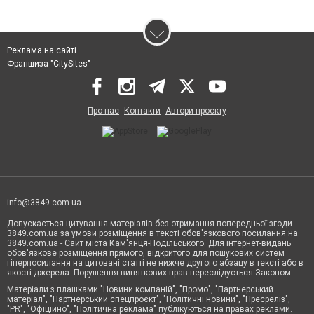
Реклама на сайті
Франшиза "CitySites"
Про нас
Контакти
Автори проєкту
info@3849.com.ua
Допускається цитування матеріалів без отримання попередньої згоди
3849.com.ua за умови розміщення в тексті обов'язкового посилання на
3849.com.ua - Сайт міста Кам'янця-Подільського. Для інтернет-видань
обов'язкове розміщення прямого, відкритого для пошукових систем
гіперпосилання на цитовані статті не нижче другого абзацу в тексті або в
якості джерела. Порушення виняткових прав переслідується Законом.
Матеріали з плашками "Новини компаній", "Промо", "Партнерський
матеріал", "Партнерський спецпроєкт", "Політичні новини", "Пресреліз",
"PR", "Офіційно", "Політична реклама" публікуються на правах реклами.