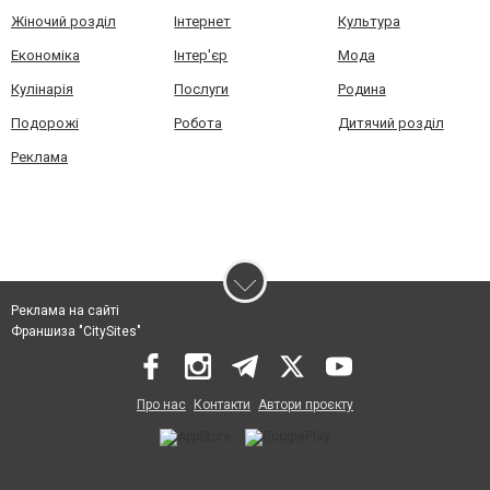
Жіночий розділ
Інтернет
Культура
Економіка
Інтер'єр
Мода
Кулінарія
Послуги
Родина
Подорожі
Робота
Дитячий розділ
Реклама
Реклама на сайті
Франшиза "CitySites"
Про нас
Контакти
Автори проєкту