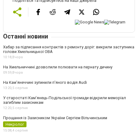
Поділіться та підписуйтесь на наші джерела
Останні новини
Хабар за підписання контрактів з ремонту доріг: викрили заступника
голови Хмельницької ОВА
10:18,
Вчора
На Хмельниччині дозволили полювати на пернату дичину
09:59,
Вчора
На Камʼянеччині зупинили п'яного водія Audi
13:20,
5 серпня
У старостаті Кам’янець-Подільської громади відкрили меморіал
загиблим захисникам
12:20,
5 серпня
Прощання із Захисником України Сергієм Вільчинським
Некролог
15:08,
4 серпня