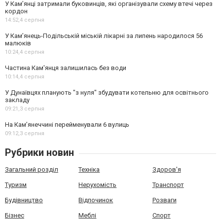
У Кам’янці затримали буковинців, які організували схему втечі через
кордон
14:52,
4 серпня
У Кам’янець-Подільській міській лікарні за липень народилося 56
малюків
10:24,
4 серпня
Частина Кам'янця залишилась без води
10:14,
4 серпня
У Дунаївцях планують "з нуля" збудувати котельню для освітнього
закладу
09:21,
3 серпня
На Камʼянеччині перейменували 6 вулиць
09:12,
3 серпня
Рубрики новин
Загальний розділ
Техніка
Здоров'я
Туризм
Нерухомість
Транспорт
Будівництво
Відпочинок
Розваги
Бізнес
Меблі
Спорт