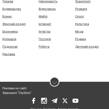
Туризм
Нерухомість
Транспорт
Будівництво
Відпочинок
Розваги
Бізнес
Меблі
Спорт
Жіночий розділ
Інтернет
Культура
Економіка
Інтер'єр
Мода
Кулінарія
Послуги
Родина
Подорожі
Робота
Дитячий розділ
Реклама
Реклама на сайті
Франшиза "CitySites"