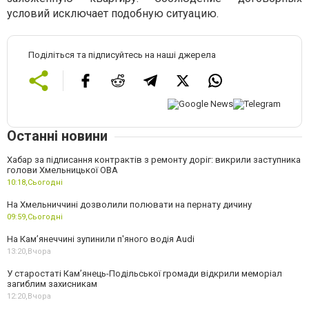
условий исключает подобную ситуацию.
Поділіться та підписуйтесь на наші джерела
Останні новини
Хабар за підписання контрактів з ремонту доріг: викрили заступника
голови Хмельницької ОВА
10:18,
Сьогодні
На Хмельниччині дозволили полювати на пернату дичину
09:59,
Сьогодні
На Камʼянеччині зупинили п'яного водія Audi
13:20,
Вчора
У старостаті Кам’янець-Подільської громади відкрили меморіал
загиблим захисникам
12:20,
Вчора