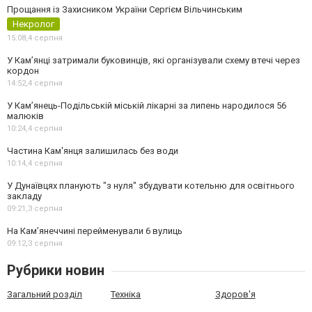
Прощання із Захисником України Сергієм Вільчинським
Некролог
15:08,
4 серпня
У Кам’янці затримали буковинців, які організували схему втечі через
кордон
14:52,
4 серпня
У Кам’янець-Подільській міській лікарні за липень народилося 56
малюків
10:24,
4 серпня
Частина Кам'янця залишилась без води
10:14,
4 серпня
У Дунаївцях планують "з нуля" збудувати котельню для освітнього
закладу
09:21,
3 серпня
На Камʼянеччині перейменували 6 вулиць
09:12,
3 серпня
Рубрики новин
Загальний розділ
Техніка
Здоров'я