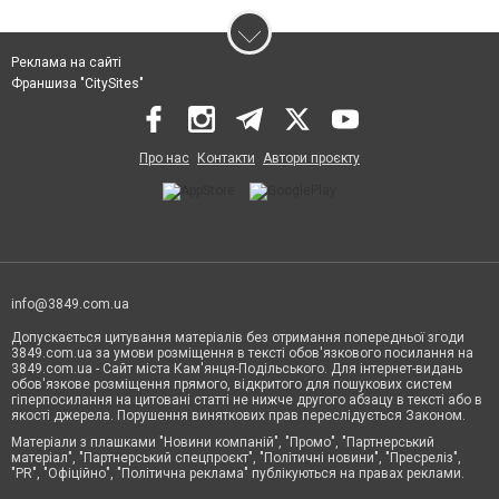
Реклама на сайті
Франшиза "CitySites"
Про нас
Контакти
Автори проєкту
info@3849.com.ua
Допускається цитування матеріалів без отримання попередньої згоди
3849.com.ua за умови розміщення в тексті обов'язкового посилання на
3849.com.ua - Сайт міста Кам'янця-Подільського. Для інтернет-видань
обов'язкове розміщення прямого, відкритого для пошукових систем
гіперпосилання на цитовані статті не нижче другого абзацу в тексті або в
якості джерела. Порушення виняткових прав переслідується Законом.
Матеріали з плашками "Новини компаній", "Промо", "Партнерський
матеріал", "Партнерський спецпроєкт", "Політичні новини", "Пресреліз",
"PR", "Офіційно", "Політична реклама" публікуються на правах реклами.