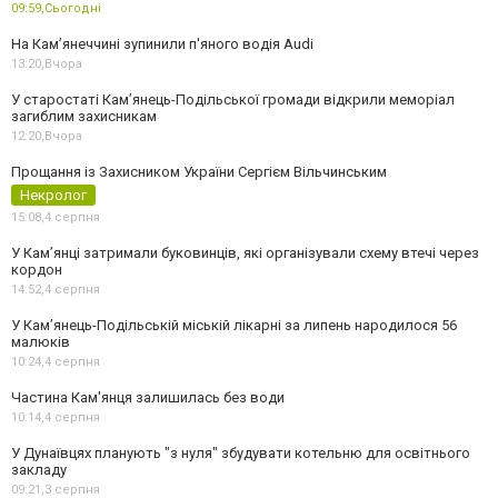
09:59,
Сьогодні
На Камʼянеччині зупинили п'яного водія Audi
13:20,
Вчора
У старостаті Кам’янець-Подільської громади відкрили меморіал
загиблим захисникам
12:20,
Вчора
Прощання із Захисником України Сергієм Вільчинським
Некролог
15:08,
4 серпня
У Кам’янці затримали буковинців, які організували схему втечі через
кордон
14:52,
4 серпня
У Кам’янець-Подільській міській лікарні за липень народилося 56
малюків
10:24,
4 серпня
Частина Кам'янця залишилась без води
10:14,
4 серпня
У Дунаївцях планують "з нуля" збудувати котельню для освітнього
закладу
09:21,
3 серпня