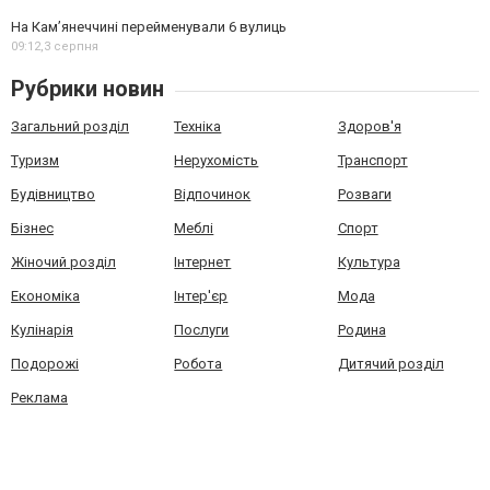
На Камʼянеччині перейменували 6 вулиць
09:12,
3 серпня
Рубрики новин
Загальний розділ
Техніка
Здоров'я
Туризм
Нерухомість
Транспорт
Будівництво
Відпочинок
Розваги
Бізнес
Меблі
Спорт
Жіночий розділ
Інтернет
Культура
Економіка
Інтер'єр
Мода
Кулінарія
Послуги
Родина
Подорожі
Робота
Дитячий розділ
Реклама