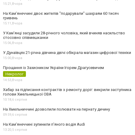
15:21,
Вчора
На Камʼянеччині двоє жителів "подарували" шахраям 60 тисяч
гривень
15:11,
Вчора
У Камʼянці засудили 28-річного чоловіка, який вчиняв насильство
стосовно співмешканки
15:06,
Вчора
У Дунаївцях 21-річна дівчина двічі обікрала магазин цифрової техніки
15:00,
Вчора
Прощання із Захисником України Ігорем Драгусевичем
Некролог
14:53,
Вчора
Хабар за підписання контрактів з ремонту доріг: викрили заступника
голови Хмельницької ОВА
10:18,
6 серпня
На Хмельниччині дозволили полювати на пернату дичину
09:59,
6 серпня
На Камʼянеччині зупинили п'яного водія Audi
13:20,
5 серпня