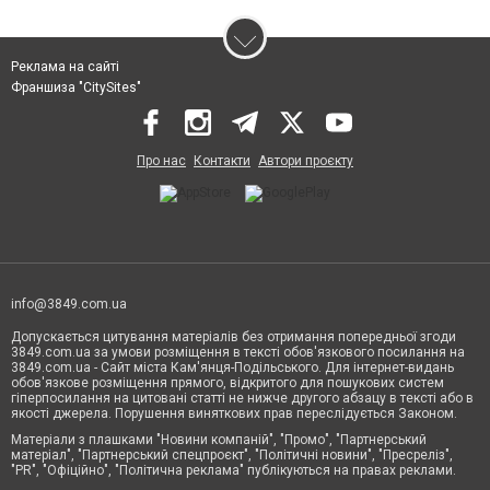
Реклама на сайті
Франшиза "CitySites"
Про нас
Контакти
Автори проєкту
info@3849.com.ua
Допускається цитування матеріалів без отримання попередньої згоди
3849.com.ua за умови розміщення в тексті обов'язкового посилання на
3849.com.ua - Сайт міста Кам'янця-Подільського. Для інтернет-видань
обов'язкове розміщення прямого, відкритого для пошукових систем
гіперпосилання на цитовані статті не нижче другого абзацу в тексті або в
якості джерела. Порушення виняткових прав переслідується Законом.
Матеріали з плашками "Новини компаній", "Промо", "Партнерський
матеріал", "Партнерський спецпроєкт", "Політичні новини", "Пресреліз",
"PR", "Офіційно", "Політична реклама" публікуються на правах реклами.