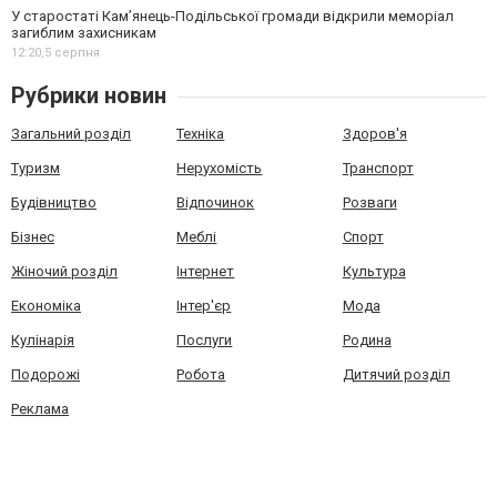
У старостаті Кам’янець-Подільської громади відкрили меморіал
загиблим захисникам
12:20,
5 серпня
Рубрики новин
Загальний розділ
Техніка
Здоров'я
Туризм
Нерухомість
Транспорт
Будівництво
Відпочинок
Розваги
Бізнес
Меблі
Спорт
Жіночий розділ
Інтернет
Культура
Економіка
Інтер'єр
Мода
Кулінарія
Послуги
Родина
Подорожі
Робота
Дитячий розділ
Реклама