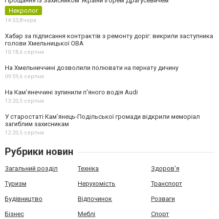
Прощання із Захисником України Ігорем Драгусевичем
Некролог
14:53,
Вчора
Хабар за підписання контрактів з ремонту доріг: викрили заступника
голови Хмельницької ОВА
10:18,
6 серпня
На Хмельниччині дозволили полювати на пернату дичину
09:59,
6 серпня
На Камʼянеччині зупинили п'яного водія Audi
13:20,
5 серпня
У старостаті Кам’янець-Подільської громади відкрили меморіал
загиблим захисникам
12:20,
5 серпня
Рубрики новин
Загальний розділ
Техніка
Здоров'я
Туризм
Нерухомість
Транспорт
Будівництво
Відпочинок
Розваги
Бізнес
Меблі
Спорт