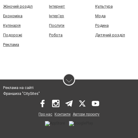
Жіночий розділ
Інтернет
Культура
Економіка
Інтер'єр
Мода
Кулінарія
Послуги
Родина
Подорожі
Робота
Дитячий розділ
Реклама
Реклама на сайті
Франшиза "CitySites"
Про нас
Контакти
Автори проєкту