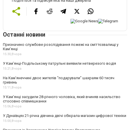
Поділіться та підписуйтесь на наші джерела
Останні новини
Призначено службове розслідування пожежі на сміттєзвалищі у
Кам’янці
15:30,
Вчора
У Кам’янці-Подільському патрульні виявили нетверезого водія
15:21,
Вчора
На Камʼянеччині двоє жителів "подарували" шахраям 60 тисяч
гривень
15:11,
Вчора
У Камʼянці засудили 28-річного чоловіка, який вчиняв насильство
стосовно співмешканки
15:06,
Вчора
У Дунаївцях 21-річна дівчина двічі обікрала магазин цифрової техніки
15:00,
Вчора