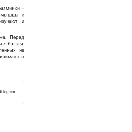
разминки –
ь мышцы к
изучают и
ма. Перед
ые баттлы.
ленных на
ринимают в