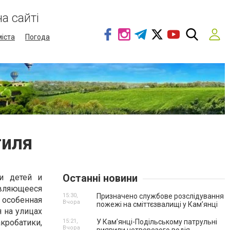
а сайті
міста
Погода
тиля
Останні новини
и детей и
являющееся
15:30,
Призначено службове розслідування
 особенная
Вчора
пожежі на сміттєзвалищі у Кам’янці
 на улицах
обатики,
15:21,
У Кам’янці-Подільському патрульні
Вчора