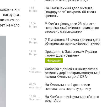
виявили нетверезого водія
15:11,
На Камʼянеччині двоє жителів
 сложных и
Вчора
"подарували" шахраям 60 тисяч
нагрузки,
гривень
авиться со
15:06,
У Камʼянці засудили 28-річного
ает немало
Вчора
чоловіка, який вчиняв насильство
стосовно співмешканки
15:00,
У Дунаївцях 21-річна дівчина двічі
Вчора
обікрала магазин цифрової техніки
14:53,
Прощання із Захисником України
Вчора
Ігорем Драгусевичем
Некролог
10:18,
Хабар за підписання контрактів з
6 серпня
ремонту доріг: викрили заступника
голови Хмельницької ОВА
09:59,
На Хмельниччині дозволили
6 серпня
полювати на пернату дичину
13:20,
На Камʼянеччині зупинили п'яного
5 серпня
водія Audi