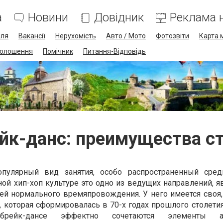
а
Новини
Довідник
Реклама н
лля
Вакансії
Нерухомість
Авто / Мото
Фотозвіти
Карта 
олошення
Помічник
Питання-Відповідь
йк-данс: преимущества с
опулярный вид занятия, особо распространенный сред
ной хип-хоп культуре это одно из ведущих направлений, 
й нормального времяпровождения. У него имеется своя,
 которая сформировалась в 70-х годах прошлого столетия
ейк-дансе эффектно сочетаются элементы акр