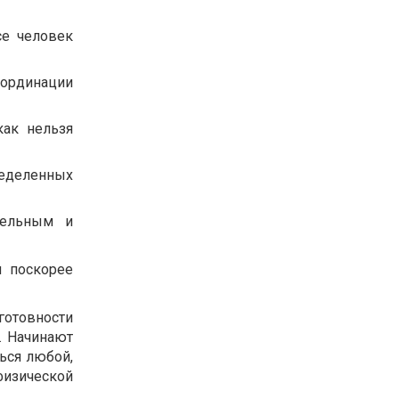
се человек
оординации
как нельзя
еделенных
тельным и
и поскорее
отовности
. Начинают
ься любой,
физической