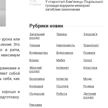
12:20,
У старостаті Кам’янець-Подільської
5 серпня
громади відкрили меморіал
загиблим захисникам
Рубрики новин
Загальний
Техніка
Здоров'я
розділ
о урока или
ления. Это
Туризм
Нерухомість
Транспорт
ю в ритм,
Будівництво
Відпочинок
Розваги
 максимум
Бізнес
Меблі
Спорт
 рамками и
Жіночий
Інтернет
Культура
розділ
ляет собой
 себя, как
Економіка
Інтер'єр
Мода
Кулінарія
Послуги
Родина
о хорошо и
Подорожі
Робота
Дитячий
одготовку.
розділ
Реклама