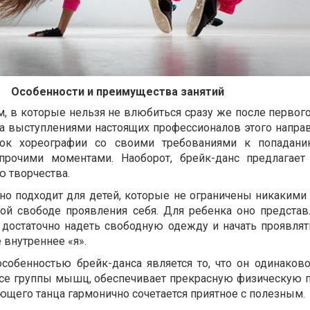
Особенности и преимущества занятий
ем, в которые нельзя не влюбиться сразу же после первог
за выступлениями настоящих профессионалов этого направ
ок хореографии со своими требованиями к попадани
рочими моментами. Наоборот, брейк-данс предлагает
 творчества.
но подходит для детей, которые не ограничены никакими
ой свободе проявления себя. Для ребенка оно представ
 достаточно надеть свободную одежду и начать проявлять
 внутреннее «я».
особенностью брейк-данса является то, что он одинаков
се группы мышц, обеспечивает прекрасную физическую п
ющего танца гармонично сочетается приятное с полезным.