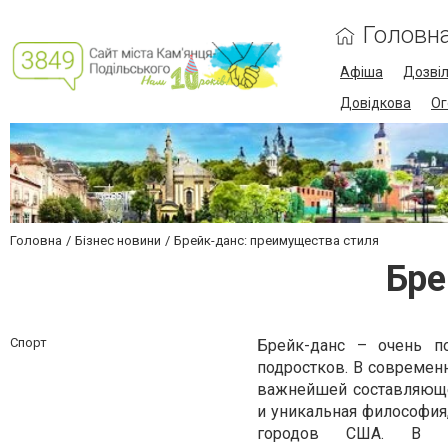
Головн
Афіша
Дозві
Довідкова
Ог
Головна
Бізнес новини
Брейк-данс: преимущества стиля
Бре
Спорт
Брейк-данс – очень п
подростков. В современ
важнейшей составляюще
и уникальная философия,
городов США. В бр