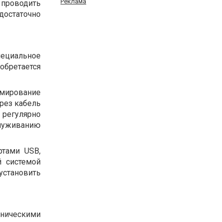
Реклама
 проводить
достаточно
пециальное
бретается
мирование
рез кабель
регулярно
луживанию
ртами USB,
 системой
становить
хническими