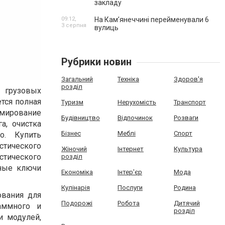
закладу
09:12,
На Камʼянеччині перейменували 6
3 серпня
вулиць
Рубрики новин
Загальний
Техніка
Здоров'я
розділ
 грузовых
тся полная
Туризм
Нерухомість
Транспорт
ммирование
Будівництво
Відпочинок
Розваги
а, очистка
Бізнес
Меблі
Спорт
о. Купить
тического
Жіночий
Інтернет
Культура
стического
розділ
дные ключи
Економіка
Інтер'єр
Мода
Кулінарія
Послуги
Родина
ования для
Подорожі
Робота
Дитячий
аммного и
розділ
и модулей,