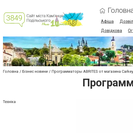
Головн
Афіша
Дозві
Довідкова
Ог
Головна
Бізнес новини
Программаторы ABRITES от магазина Сarke
Программ
Техніка