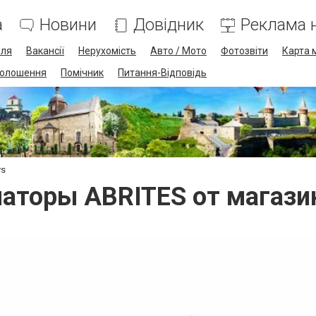
а
Новини
Довідник
Реклама н
лля
Вакансії
Нерухомість
Авто / Мото
Фотозвіти
Карта 
олошення
Помічник
Питання-Відповідь
ys
аторы ABRITES от магазин