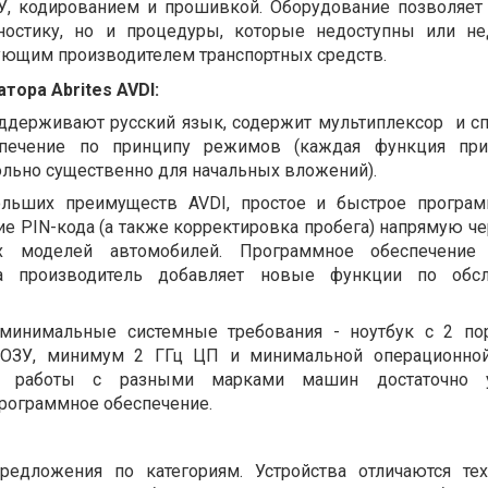
, кодированием и прошивкой. Оборудование позволяет
остику, но и процедуры, которые недоступны или не
ующим производителем транспортных средств.
ора Abrites AVDI:
оддерживают русский язык, содержит мультиплексор
и с
печение по принципу режимов (каждая функция прио
ольно существенно для начальных вложений).
льших преимуществ AVDI, простое и быстрое програм
е PIN-кода (а также корректировка пробега) напрямую че
х моделей автомобилей. Программное обеспечение 
гда производитель добавляет новые функции по обс
 минимальные системные требования - ноутбук с 2 по
ОЗУ, минимум 2 ГГц ЦП и минимальной операционной
 работы с разными марками машин достаточно у
рограммное обеспечение.
едложения по категориям. Устройства отличаются те