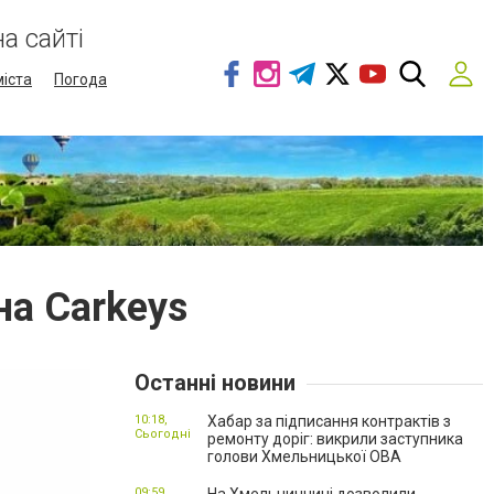
а сайті
міста
Погода
а Сarkeys
Останні новини
10:18,
Хабар за підписання контрактів з
Сьогодні
ремонту доріг: викрили заступника
голови Хмельницької ОВА
09:59,