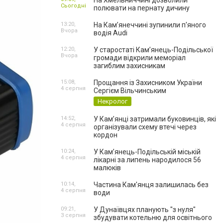
На Хмельниччині дозволили
Сьогодні
полювати на пернату дичину
13:20,
На Камʼянеччині зупинили п'яного
Вчора
водія Audi
12:20,
У старостаті Кам’янець-Подільської
Вчора
громади відкрили меморіал
загиблим захисникам
15:08,
Прощання із Захисником України
4 серпня
Сергієм Вільчинським
Некролог
14:52,
У Кам’янці затримали буковинців, які
4 серпня
організували схему втечі через
кордон
10:24,
У Кам’янець-Подільській міській
4 серпня
лікарні за липень народилося 56
малюків
10:14,
Частина Кам'янця залишилась без
4 серпня
води
09:21,
У Дунаївцях планують "з нуля"
3 серпня
збудувати котельню для освітнього