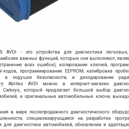
S AVDI - это устройства для диагностики легковых,
наиболее важных функций, которые они выполняют, являе
устранение всех ошибок), копирование ключей, програ
N-кодов, программирование EEPROM, калибровка пробег
х в подушке безопасности, и декодирование ради
то
Abrites AVDI можно в интернет-магазин диагнос
 Сarkeys, который предлагает большой выбор диагно
мобилей, и оригинальные автомобильные ключи, выки
пания в мире послепродажного диагностического оборуд
ленности, специализирующаяся на разработке прогр
я для диагностики автомобилей, обновлении и адаптаци