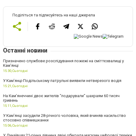
Поділіться та підписуйтесь на наші джерела
Останні новини
Призначено службове розслідування пожежі на сміттєзвалищі у
Кам’янці
15:30,
Сьогодні
У Кам’янці-Подільському патрульні виявили нетверезого водія
15:21,
Сьогодні
На Камʼянеччині двоє жителів "подарували" шахраям 60 тисяч
гривень
15:11,
Сьогодні
У Камʼянці засудили 28-річного чоловіка, який вчиняв насильство
стосовно співмешканки
15:06,
Сьогодні
У Дунаївцях 21-річна дівчина двічі обікрала магазин цифрової техніки