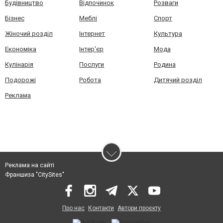
Будівництво
Відпочинок
Розваги
Бізнес
Меблі
Спорт
Жіночий розділ
Інтернет
Культура
Економіка
Інтер'єр
Мода
Кулінарія
Послуги
Родина
Подорожі
Робота
Дитячий розділ
Реклама
Реклама на сайті
Франшиза "CitySites"
Про нас
Контакти
Автори проєкту