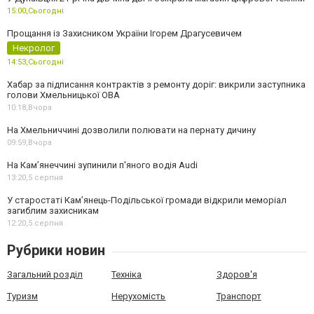
15:00,
Сьогодні
Прощання із Захисником України Ігорем Драгусевичем
Некролог
14:53,
Сьогодні
Хабар за підписання контрактів з ремонту доріг: викрили заступника
голови Хмельницької ОВА
10:18,
Вчора
На Хмельниччині дозволили полювати на пернату дичину
09:59,
Вчора
На Камʼянеччині зупинили п'яного водія Audi
13:20,
5 серпня
У старостаті Кам’янець-Подільської громади відкрили меморіал
загиблим захисникам
12:20,
5 серпня
Рубрики новин
Загальний розділ
Техніка
Здоров'я
Туризм
Нерухомість
Транспорт