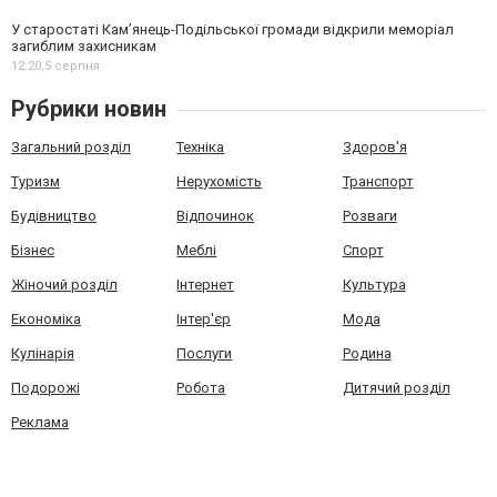
У старостаті Кам’янець-Подільської громади відкрили меморіал
загиблим захисникам
12:20,
5 серпня
Рубрики новин
Загальний розділ
Техніка
Здоров'я
Туризм
Нерухомість
Транспорт
Будівництво
Відпочинок
Розваги
Бізнес
Меблі
Спорт
Жіночий розділ
Інтернет
Культура
Економіка
Інтер'єр
Мода
Кулінарія
Послуги
Родина
Подорожі
Робота
Дитячий розділ
Реклама