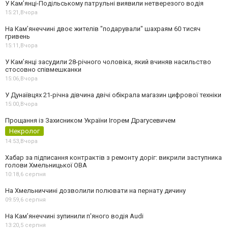
У Кам’янці-Подільському патрульні виявили нетверезого водія
15:21,
Вчора
На Камʼянеччині двоє жителів "подарували" шахраям 60 тисяч
гривень
15:11,
Вчора
У Камʼянці засудили 28-річного чоловіка, який вчиняв насильство
стосовно співмешканки
15:06,
Вчора
У Дунаївцях 21-річна дівчина двічі обікрала магазин цифрової техніки
15:00,
Вчора
Прощання із Захисником України Ігорем Драгусевичем
Некролог
14:53,
Вчора
Хабар за підписання контрактів з ремонту доріг: викрили заступника
голови Хмельницької ОВА
10:18,
6 серпня
На Хмельниччині дозволили полювати на пернату дичину
09:59,
6 серпня
На Камʼянеччині зупинили п'яного водія Audi
13:20,
5 серпня