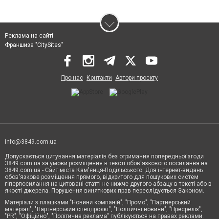
Реклама на сайті
Франшиза "CitySites"
Про нас
Контакти
Автори проєкту
info@3849.com.ua
Допускається цитування матеріалів без отримання попередньої згоди
3849.com.ua за умови розміщення в тексті обов'язкового посилання на
3849.com.ua - Сайт міста Кам'янця-Подільського. Для інтернет-видань
обов'язкове розміщення прямого, відкритого для пошукових систем
гіперпосилання на цитовані статті не нижче другого абзацу в тексті або в
якості джерела. Порушення виняткових прав переслідується Законом.
Матеріали з плашками "Новини компаній", "Промо", "Партнерський
матеріал", "Партнерський спецпроєкт", "Політичні новини", "Пресреліз",
"PR", "Офіційно", "Політична реклама" публікуються на правах реклами.