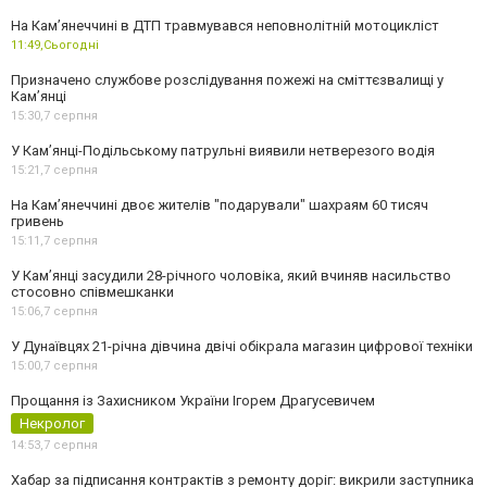
На Кам’янеччині в ДТП травмувався неповнолітній мотоцикліст
11:49,
Сьогодні
Призначено службове розслідування пожежі на сміттєзвалищі у
Кам’янці
15:30,
7 серпня
У Кам’янці-Подільському патрульні виявили нетверезого водія
15:21,
7 серпня
На Камʼянеччині двоє жителів "подарували" шахраям 60 тисяч
гривень
15:11,
7 серпня
У Камʼянці засудили 28-річного чоловіка, який вчиняв насильство
стосовно співмешканки
15:06,
7 серпня
У Дунаївцях 21-річна дівчина двічі обікрала магазин цифрової техніки
15:00,
7 серпня
Прощання із Захисником України Ігорем Драгусевичем
Некролог
14:53,
7 серпня
Хабар за підписання контрактів з ремонту доріг: викрили заступника