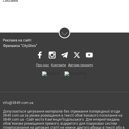
Реклама на сайті
Франшиза "CitySites"
Про нас
Контакти
Автори проєкту
info@3849.com.ua
Допускається цитування матеріалів без отримання попередньої згоди
3849.com.ua за умови розміщення в тексті обов'язкового посилання на
3849.com.ua - Сайт міста Кам'янця-Подільського. Для інтернет-видань
обов'язкове розміщення прямого, відкритого для пошукових систем
гіперпосилання на цитовані статті не нижче другого абзацу в тексті або в