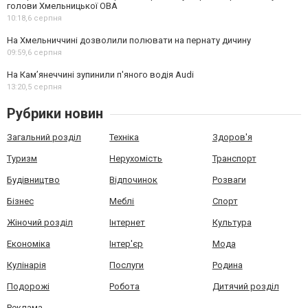
голови Хмельницької ОВА
10:18,
6 серпня
На Хмельниччині дозволили полювати на пернату дичину
09:59,
6 серпня
На Камʼянеччині зупинили п'яного водія Audi
13:20,
5 серпня
Рубрики новин
Загальний розділ
Техніка
Здоров'я
Туризм
Нерухомість
Транспорт
Будівництво
Відпочинок
Розваги
Бізнес
Меблі
Спорт
Жіночий розділ
Інтернет
Культура
Економіка
Інтер'єр
Мода
Кулінарія
Послуги
Родина
Подорожі
Робота
Дитячий розділ
Реклама