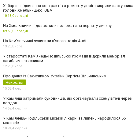
Хабар за підписання контрактів з ремонту доріг: викрили заступника
голови Хмельницької ОВА
10:18,
Сьогодні
На Хмельниччині дозволили полювати на пернату дичину
09:59,
Сьогодні
На Камʼянеччині зупинили п'яного водія Audi
13:20,
Вчора
У старостаті Кам’янець-Подільської громади відкрили меморіал
загиблим захисникам
12:20,
Вчора
Прощання із Захисником України Сергієм Вільчинським
Некролог
15:08,
4 серпня
У Кам’янці затримали буковинців, які організували схему втечі через
кордон
14:52,
4 серпня
У Кам’янець-Подільській міській лікарні за липень народилося 56
малюків
10:24,
4 серпня