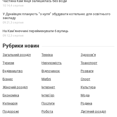
Частина Кам'янця залишилась без води
10:14,
4 серпня
У Дунаївцях планують "з нуля" збудувати котельню для освітнього
закладу
09:21,
3 серпня
На Камʼянеччині перейменували 6 вулиць
09:12,
3 серпня
Рубрики новин
Загальний розділ
Техніка
Здоров'я
Туризм
Нерухомість
Транспорт
Будівництво
Відпочинок
Розваги
Бізнес
Меблі
Спорт
Жіночий розділ
Інтернет
Культура
Економіка
Інтер'єр
Мода
Кулінарія
Послуги
Родина
Подорожі
Робота
Дитячий розділ