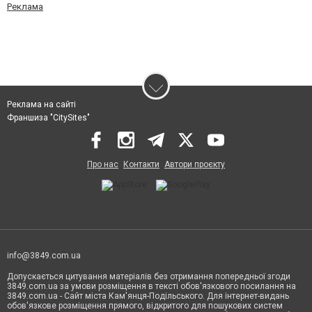
Реклама
Реклама на сайті
Франшиза "CitySites"
Про нас
Контакти
Автори проєкту
info@3849.com.ua
Допускається цитування матеріалів без отримання попередньої згоди
3849.com.ua за умови розміщення в тексті обов'язкового посилання на
3849.com.ua - Сайт міста Кам'янця-Подільського. Для інтернет-видань
обов'язкове розміщення прямого, відкритого для пошукових систем