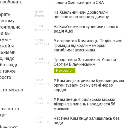
опробовать
голови Хмельницької ОВА
09:59,
На Хмельниччині дозволили
ерять
Вчора
полювати на пернату дичину
 потому
тоятельно,
13:20,
На Камʼянеччині зупинили п'яного
5 серпня
водія Audi
ли вы
а ум –
12:20,
У старостаті Кам’янець-Подільської
5 серпня
тежей и
громади відкрили меморіал
загиблим захисникам
альными
о, надо
15:08,
Прощання із Захисником України
4 серпня
бот надо
Сергієм Вільчинським
а также
Некролог
росто
14:52,
У Кам’янці затримали буковинців, які
4 серпня
організували схему втечі через
е, то можно
кордон
10:24,
У Кам’янець-Подільській міській
4 серпня
лікарні за липень народилося 56
ена этого
малюків
жет
10:14,
Частина Кам'янця залишилась без
4 серпня
води
флиста?"