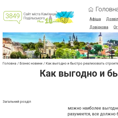
Головн
Афіша
Дозві
Довідкова
Ог
Головна
Бізнес новини
Как выгодно и быстро реализовать строит
Как выгодно и б
Загальний розділ
можно наиболее выгодно
разумеется, все должно б