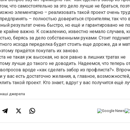
ом, что самостоятельно за это дело лучше не браться, поэ
 можно элементарно – реализовать такой проект очень тру
 предпринять – полностью довериться строителям, так что 
чный результат очень быстро, но ещё и гарантировано не п
же крайне важно. К сожалению, известно немало случаев, 
тью, берясь за дело собственными руками. Стоит подумать
ятного исхода переделка будет стоить еще дороже, да и ма
оэтому придётся покупать их заново.
та не такая уж высокая, но все равно в лишних тратах не
этому лучше до такого не доводить. Надеемся, что теперь о
вопросов вроде «как сделать забор из профлиста?». Впроч
 у вас есть достаточно желания, а, главное, возможностей
ить такой проект. Кто знает, вдруг у вас получится ещё л
а наші джерела