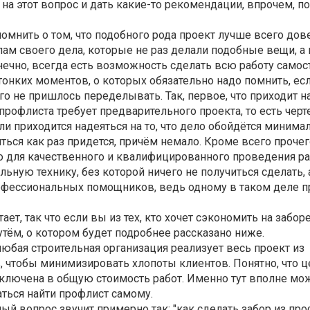
ь на этот вопрос и дать какие-то рекомендации, впрочем, п
омнить о том, что подобного рода проект лучше всего дов
ам своего дела, которые не раз делали подобные вещи, а
ечно, всегда есть возможность сделать всю работу самос
 тонких моментов, о которых обязательно надо помнить, ес
го не пришлось переделывать. Так, первое, что приходит н
 профлиста требует предварительного проекта, то есть чер
 ли приходится надеяться на то, что дело обойдётся миним
ться как раз придется, причём немало. Кроме всего прочег
то для качественного и квалифицированного проведения ра
льную технику, без которой ничего не получиться сделать, 
офессиональных помощников, ведь одному в таком деле п
ает, так что если вы из тех, кто хочет сэкономить на забор
тём, о котором будет подробнее рассказано ниже.
юбая строительная организация реализует весь проект из
 чтобы минимизировать хлопоты клиентов. Понятно, что ц
включена в общую стоимость работ. Именно тут вполне мо
аться найти профлист самому.
ый вопрос звучит примерно так: "как сделать забор из про