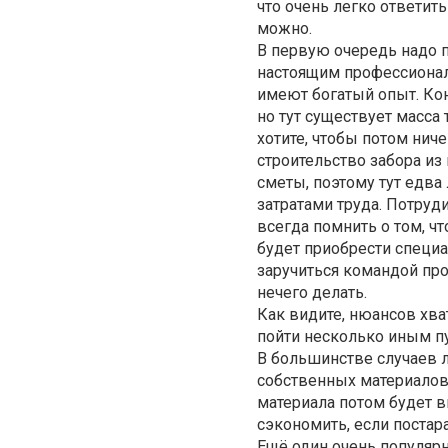
что очень легко ответит
можно.
В первую очередь надо п
настоящим профессионал
имеют богатый опыт. Кон
но тут существует масса
хотите, чтобы потом ниче
строительство забора из
сметы, поэтому тут едва
затратами труда. Потруди
всегда помнить о том, ч
будет приобрести специа
заручиться командой пр
нечего делать.
Как видите, нюансов хват
пойти несколько иным пу
В большинстве случаев л
собственных материалов,
материала потом будет 
сэкономить, если постар
Ещё один очень популярн