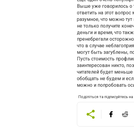
Выше уже говорилось о т
ответить на этот вопрос
разумное, что можно тут
не только получите коне
деньги и время, что так
пренебрегали осторожнос
что в случае неблагопри
могут быть загублены, п
Пусть стоимость профлис
заинтересован никто, по
читателей будет меньше 
обобщать не будем и если
можно и попробовать осил
Поділіться та підписуйтесь н