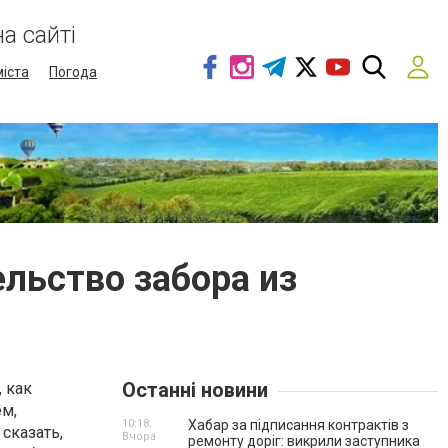
а сайті
міста
Погода
льство забора из
Останні новини
, как
ём,
10:18,
Хабар за підписання контрактів з
сказать,
Вчора
ремонту доріг: викрили заступника