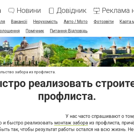
а
Новини
Довідник
Реклама н
лля
Вакансії
Нерухомість
Авто / Мото
Фотозвіти
Карта 
олошення
Помічник
Питання-Відповідь
ельство забора из профлиста.
ыстро реализовать строите
профлиста.
У нас часто спрашивают о том
 и быстро реализовать
монтаж забора
из профлиста, прич
ыть так, чтобы результат работы остался на всю жизнь. Не 