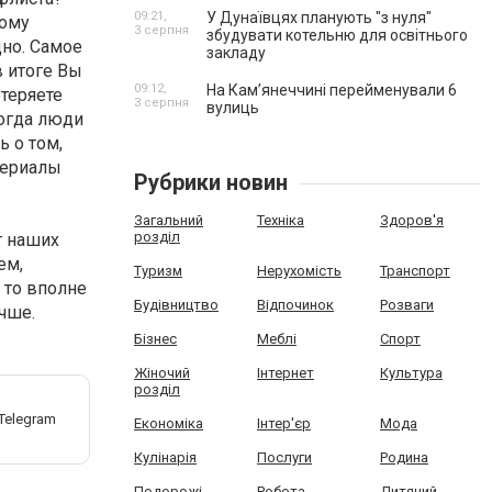
09:21,
У Дунаївцях планують "з нуля"
тому
3 серпня
збудувати котельню для освітнього
дно. Самое
закладу
в итоге Вы
09:12,
На Камʼянеччині перейменували 6
отеряете
3 серпня
вулиць
когда люди
 о том,
териалы
Рубрики новин
Загальний
Техніка
Здоров'я
розділ
т наших
ем,
Туризм
Нерухомість
Транспорт
, то вполне
Будівництво
Відпочинок
Розваги
учше.
Бізнес
Меблі
Спорт
Жіночий
Інтернет
Культура
розділ
Економіка
Інтер'єр
Мода
Кулінарія
Послуги
Родина
Подорожі
Робота
Дитячий