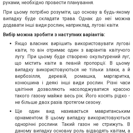
руками, необхідно провести планування.
При цьому потрібно розуміти, що основу в будь-якому
випадку буде складати трава. Однак до неї можна
додавати інші види рослин, наприклад, лугові квіти.
Вибір можна зробити з наступних варіантів:
Якщо власник вирішить використовувати лугові
квіти, то він отримає один з варіантів квітучого
лугу. При цьому буде створено окультурений луг,
що містить квіти в певній пропорції. В цьому
випадку використовуються не тільки злаки, а й
вербозілля, деревій, ромашка, маргаритка,
конюшина і деякі інші види рослин. Різні часи
цвітіння дозволяють насолоджуватися красою
такого газону майже весь рік. Його косять рідко -
не більше двох разів протягом сезону.
Ще один вид називається мавританським
орнаментом. В цьому випадку використовуються
однорічні рослини. Такий газон не стрижуть. В
даному випадку основну роль відводять квітам, а