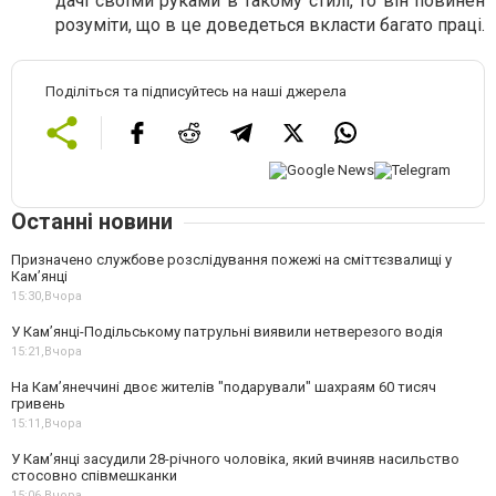
дачі своїми руками в такому стилі, то він повинен
розуміти, що в це доведеться вкласти багато праці.
Поділіться та підписуйтесь на наші джерела
Останні новини
Призначено службове розслідування пожежі на сміттєзвалищі у
Кам’янці
15:30,
Вчора
У Кам’янці-Подільському патрульні виявили нетверезого водія
15:21,
Вчора
На Камʼянеччині двоє жителів "подарували" шахраям 60 тисяч
гривень
15:11,
Вчора
У Камʼянці засудили 28-річного чоловіка, який вчиняв насильство
стосовно співмешканки
15:06,
Вчора