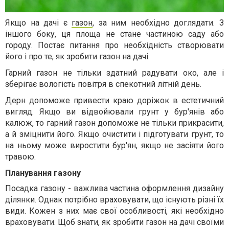
Якщо на дачі є
газон
, за ним необхідно доглядати. З
іншого боку, ця площа не стане частиною саду або
городу. Постає питання про необхідність створювати
його і про те, як зробити газон на дачі.
Гарний газон не тільки здатний радувати око, але і
зберігає вологість повітря в спекотний літній день.
Дерн допоможе привести краю доріжок в естетичний
вигляд. Якщо ви відвойювали грунт у бур'янів або
калюж, то гарний газон допоможе не тільки прикрасити,
а й зміцнити його. Якщо очистити і підготувати грунт, то
на ньому може виростити бур'ян, якщо не засіяти його
травою.
Планування газону
Посадка газону - важлива частина оформлення дизайну
ділянки. Однак потрібно враховувати, що існують різні їх
види. Кожен з них має свої особливості, які необхідно
враховувати. Щоб знати, як зробити газон на дачі своїми