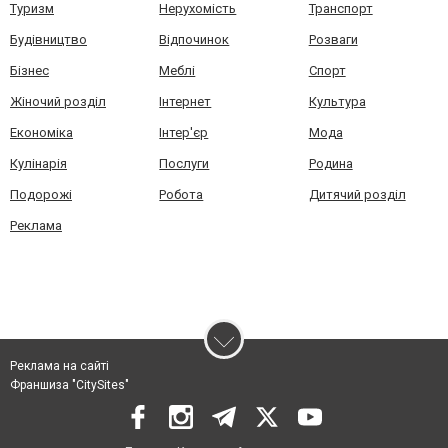
Туризм
Нерухомість
Транспорт
Будівництво
Відпочинок
Розваги
Бізнес
Меблі
Спорт
Жіночий розділ
Інтернет
Культура
Економіка
Інтер'єр
Мода
Кулінарія
Послуги
Родина
Подорожі
Робота
Дитячий розділ
Реклама
Реклама на сайті
Франшиза "CitySites"