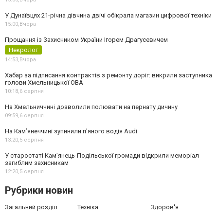
У Дунаївцях 21-річна дівчина двічі обікрала магазин цифрової техніки
15:00,
Вчора
Прощання із Захисником України Ігорем Драгусевичем
Некролог
14:53,
Вчора
Хабар за підписання контрактів з ремонту доріг: викрили заступника
голови Хмельницької ОВА
10:18,
6 серпня
На Хмельниччині дозволили полювати на пернату дичину
09:59,
6 серпня
На Камʼянеччині зупинили п'яного водія Audi
13:20,
5 серпня
У старостаті Кам’янець-Подільської громади відкрили меморіал
загиблим захисникам
12:20,
5 серпня
Рубрики новин
Загальний розділ
Техніка
Здоров'я