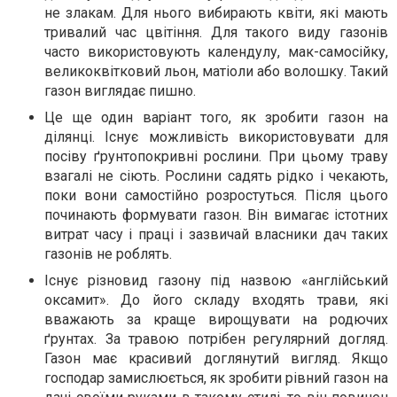
не злакам. Для нього вибирають квіти, які мають
тривалий час цвітіння. Для такого виду газонів
часто використовують календулу, мак-самосійку,
великоквітковий льон, матіоли або волошку. Такий
газон виглядає пишно.
Це ще один варіант того, як зробити газон на
ділянці. Існує можливість використовувати для
посіву ґрунтопокривні рослини. При цьому траву
взагалі не сіють. Рослини садять рідко і чекають,
поки вони самостійно розростуться. Після цього
починають формувати газон. Він вимагає істотних
витрат часу і праці і зазвичай власники дач таких
газонів не роблять.
Існує різновид газону під назвою «англійський
оксамит». До його складу входять трави, які
вважають за краще вирощувати на родючих
ґрунтах. За травою потрібен регулярний догляд.
Газон має красивий доглянутий вигляд. Якщо
господар замислюється, як зробити рівний газон на