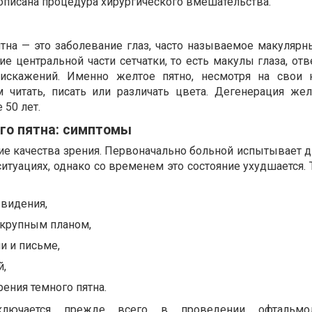
описана процедура хирургического вмешательства.
тна — это заболевание глаз, часто называемое макулярн
 центральной части сетчатки, то есть макулы глаза, отв
 искажений. Именно желтое пятно, несмотря на свои
 читать, писать или различать цвета. Дегенерация жел
 50 лет.
го пятна: симптомы
е качества зрения. Первоначально больной испытывает 
итуациях, однако со временем это состояние ухудшается.
 видения,
 крупным планом,
и и письме,
й,
рения темного пятна.
лючается прежде всего в проведении офтальмол