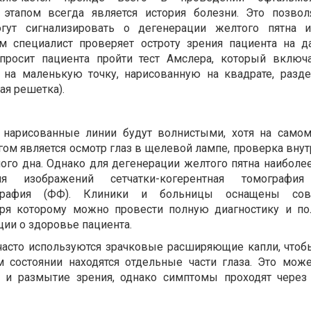
этапом всегда является история болезни. Это позвол
гут сигнализировать о дегенерации желтого пятна и
ем специалист проверяет остроту зрения пациента на д
 просит пациента пройти тест Амслера, который включ
я на маленькую точку, нарисованную на квадрате, разд
ая решетка).
нарисованные линии будут волнистыми, хотя на самом
м является осмотр глаз в щелевой лампе, проверка внут
ного дна. Однако для дегенерации желтого пятна наибол
ия изображений сетчатки-когерентная томографи
ография (ФФ). Клиники и больницы оснащены со
аря которому можно провести полную диагностику и по
и о здоровье пациента.
часто используются зрачковые расширяющие капли, чтоб
м состоянии находятся отдельные части глаза. Это мож
и размытие зрения, однако симптомы проходят через