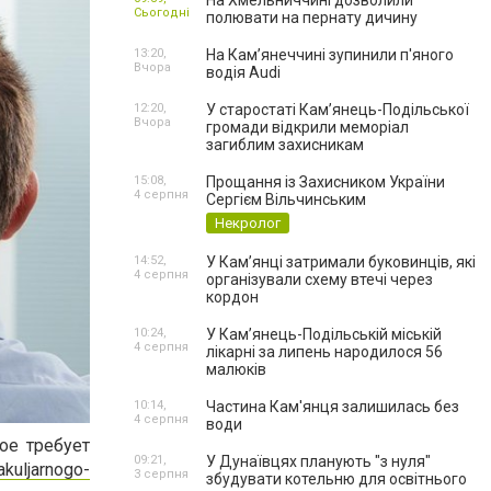
На Хмельниччині дозволили
Сьогодні
полювати на пернату дичину
13:20,
На Камʼянеччині зупинили п'яного
Вчора
водія Audi
12:20,
У старостаті Кам’янець-Подільської
Вчора
громади відкрили меморіал
загиблим захисникам
15:08,
Прощання із Захисником України
4 серпня
Сергієм Вільчинським
Некролог
14:52,
У Кам’янці затримали буковинців, які
4 серпня
організували схему втечі через
кордон
10:24,
У Кам’янець-Подільській міській
4 серпня
лікарні за липень народилося 56
малюків
10:14,
Частина Кам'янця залишилась без
4 серпня
води
ое требует
09:21,
У Дунаївцях планують "з нуля"
akuljarnogo-
3 серпня
збудувати котельню для освітнього