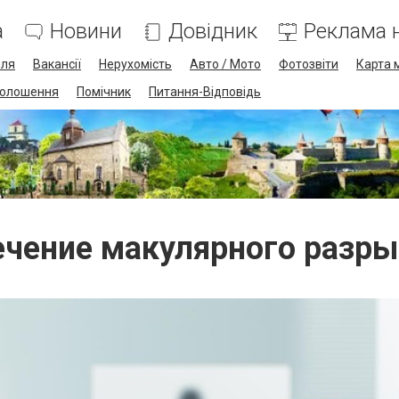
а
Новини
Довідник
Реклама н
лля
Вакансії
Нерухомість
Авто / Мото
Фотозвіти
Карта 
олошення
Помічник
Питання-Відповідь
ечение макулярного разры