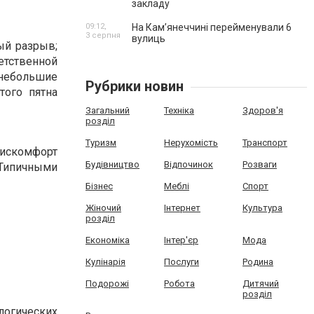
закладу
09:12,
На Камʼянеччині перейменували 6
3 серпня
вулиць
ый разрыв;
етственной
 небольшие
Рубрики новин
того пятна
Загальний
Техніка
Здоров'я
розділ
Туризм
Нерухомість
Транспорт
дискомфорт
Будівництво
Відпочинок
Розваги
 Типичными
Бізнес
Меблі
Спорт
Жіночий
Інтернет
Культура
розділ
Економіка
Інтер'єр
Мода
Кулінарія
Послуги
Родина
Подорожі
Робота
Дитячий
розділ
огических