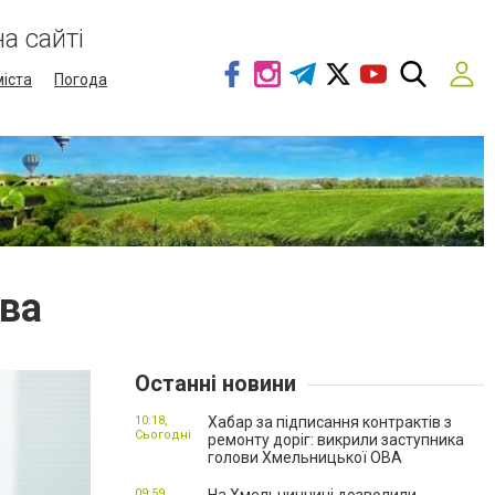
а сайті
міста
Погода
ва
Останні новини
10:18,
Хабар за підписання контрактів з
Сьогодні
ремонту доріг: викрили заступника
голови Хмельницької ОВА
09:59,