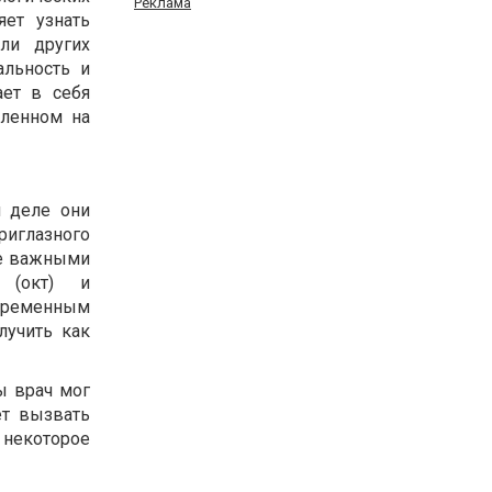
Реклама
яет узнать
ли других
альность и
ает в себя
еленном на
 деле они
риглазного
ее важными
я (окт) и
временным
лучить как
ы врач мог
ет вызвать
 некоторое