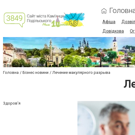
Головн
Афіша
Дозві
Довідкова
Ог
Головна
Бізнес новини
Лечение макулярного разрыва
Л
Здоров'я