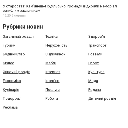
У старостаті Кам’янець-Подільської громади відкрили меморіал
загиблим захисникам
12:20,
5 серпня
Рубрики новин
Загальний розділ
Техніка
Здоров'я
Туризм
Нерухомість
Транспорт
Будівництво
Відпочинок
Розваги
Бізнес
Меблі
Спорт
Жіночий розділ
Інтернет
Культура
Економіка
Інтер'єр
Мода
Кулінарія
Послуги
Родина
Подорожі
Робота
Дитячий розділ
Реклама