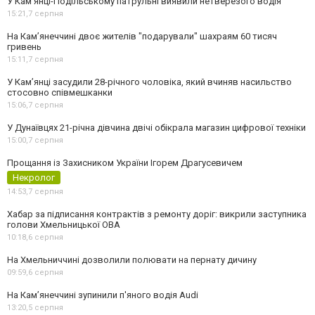
У Кам’янці-Подільському патрульні виявили нетверезого водія
15:21,
7 серпня
На Камʼянеччині двоє жителів "подарували" шахраям 60 тисяч
гривень
15:11,
7 серпня
У Камʼянці засудили 28-річного чоловіка, який вчиняв насильство
стосовно співмешканки
15:06,
7 серпня
У Дунаївцях 21-річна дівчина двічі обікрала магазин цифрової техніки
15:00,
7 серпня
Прощання із Захисником України Ігорем Драгусевичем
Некролог
14:53,
7 серпня
Хабар за підписання контрактів з ремонту доріг: викрили заступника
голови Хмельницької ОВА
10:18,
6 серпня
На Хмельниччині дозволили полювати на пернату дичину
09:59,
6 серпня
На Камʼянеччині зупинили п'яного водія Audi
13:20,
5 серпня