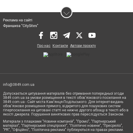
Реклама на сайті
Франшиза "CitySites"
Про нас
Контакти
Автори проєкту
info@3849.com.ua
Допускається цитування матеріалів без отримання попередньої згоди
3849.com.ua за умови розміщення в тексті обов'язкового посилання на
3849.com.ua - Сайт міста Кам'янця-Подільського. Для інтернет-видань
обов'язкове розміщення прямого, відкритого для пошукових систем
гіперпосилання на цитовані статті не нижче другого абзацу в тексті або в
якості джерела. Порушення виняткових прав переслідується Законом.
Матеріали з плашками "Новини компаній", "Промо", "Партнерський
матеріал", "Партнерський спецпроєкт", "Політичні новини", "Пресреліз",
"PR", "Офіційно", "Політична реклама" публікуються на правах реклами.