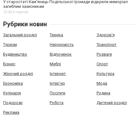
У старостаті Кам’янець-Подільської громади відкрили меморіал
загиблим захисникам
12:20,
5 серпня
Рубрики новин
Загальний розділ
Техніка
Здоров'я
Туризм
Нерухомість
Транспорт
Будівництво
Відпочинок
Розваги
Бізнес
Меблі
Спорт
Жіночий розділ
Інтернет
Культура
Економіка
Інтер'єр
Мода
Кулінарія
Послуги
Родина
Подорожі
Робота
Дитячий розділ
Реклама