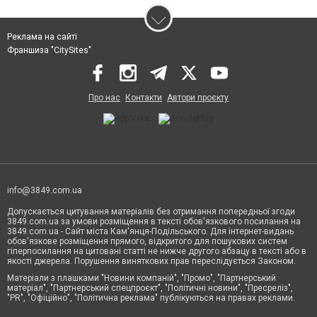
Реклама на сайті
Франшиза "CitySites"
Про нас
Контакти
Автори проєкту
info@3849.com.ua
Допускається цитування матеріалів без отримання попередньої згоди
3849.com.ua за умови розміщення в тексті обов'язкового посилання на
3849.com.ua - Сайт міста Кам'янця-Подільського. Для інтернет-видань
обов'язкове розміщення прямого, відкритого для пошукових систем
гіперпосилання на цитовані статті не нижче другого абзацу в тексті або в
якості джерела. Порушення виняткових прав переслідується Законом.
Матеріали з плашками "Новини компаній", "Промо", "Партнерський
матеріал", "Партнерський спецпроєкт", "Політичні новини", "Пресреліз",
"PR", "Офіційно", "Політична реклама" публікуються на правах реклами.