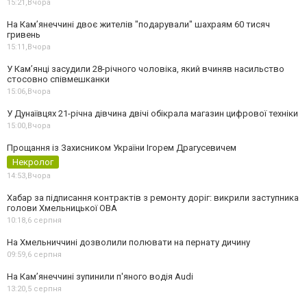
15:21,
Вчора
На Камʼянеччині двоє жителів "подарували" шахраям 60 тисяч
гривень
15:11,
Вчора
У Камʼянці засудили 28-річного чоловіка, який вчиняв насильство
стосовно співмешканки
15:06,
Вчора
У Дунаївцях 21-річна дівчина двічі обікрала магазин цифрової техніки
15:00,
Вчора
Прощання із Захисником України Ігорем Драгусевичем
Некролог
14:53,
Вчора
Хабар за підписання контрактів з ремонту доріг: викрили заступника
голови Хмельницької ОВА
10:18,
6 серпня
На Хмельниччині дозволили полювати на пернату дичину
09:59,
6 серпня
На Камʼянеччині зупинили п'яного водія Audi
13:20,
5 серпня