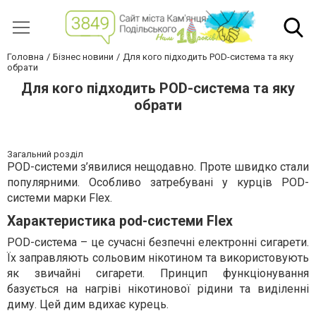
Головна
Бізнес новини
Для кого підходить POD-система та яку
обрати
Для кого підходить POD-система та яку
обрати
Загальний розділ
POD-системи з’явилися нещодавно. Проте швидко стали
популярними. Особливо затребувані у курців POD-
системи марки Flex.
Характеристика pod-системи Flex
POD-система – це сучасні безпечні електронні сигарети.
Їх заправляють сольовим нікотином та використовують
як звичайні сигарети. Принцип функціонування
базується на нагріві нікотинової рідини та виділенні
диму. Цей дим вдихає курець.