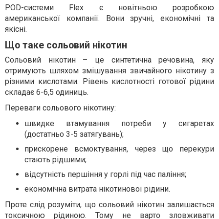
POD-системи Flex є новітньою розробкою
американської компанії. Вони зручні, економічні та
якісні.
Що таке сольовий нікотин
Сольовий нікотин – це синтетична речовина, яку
отримують шляхом змішування звичайного нікотину з
різними кислотами. Рівень кислотності готової рідини
складає 6-6,5 одиниць.
Переваги сольового нікотину:
швидке втамування потреби у сигаретах
(достатньо 3-5 затягувань);
прискорене всмоктування, через що перекури
стають рідшими;
відсутність першіння у горлі під час паління;
економічна витрата нікотинової рідини.
Проте слід розуміти, що сольовий нікотин залишається
токсичною рідиною. Тому не варто зловживати