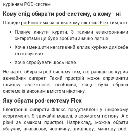
курінням POD-систем.
Кому слід обирати pod-систему, а кому - ні
Підійде
pod-система на сольовому нікотині Flex
тим, хто:
Планує кинути курити. З такими електронними
сигаретами це буде зробити значно легше.
Хоче зменшити негативний вплив куріння для себе
та оточуючих.
Хоче спробувати щось нове.
Не варто обирати pod-систему тим, хто раніше не курив
звичайних сигарет. Такий пристрій може спричинити
швидку залежність, особливо, якщо була обрана
система із високим вмістом нікотину.
Яку обрати pod-систему Flex
Електронні сигарети Флекс представлені у широкому
асортименті. Є звичайні моделі, з ароматом тютюну. А є
різні за смаком пристрої. Наприклад, можна обрати
яблучну, ананасову, чорничну, вишневу, мангову pod-