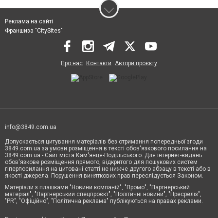
Реклама на сайті
Франшиза "CitySites"
Про нас
Контакти
Автори проєкту
info@3849.com.ua
Допускається цитування матеріалів без отримання попередньої згоди
3849.com.ua за умови розміщення в тексті обов'язкового посилання на
3849.com.ua - Сайт міста Кам'янця-Подільського. Для інтернет-видань
обов'язкове розміщення прямого, відкритого для пошукових систем
гіперпосилання на цитовані статті не нижче другого абзацу в тексті або в
якості джерела. Порушення виняткових прав переслідується Законом.
Матеріали з плашками "Новини компаній", "Промо", "Партнерський
матеріал", "Партнерський спецпроєкт", "Політичні новини", "Пресреліз",
"PR", "Офіційно", "Політична реклама" публікуються на правах реклами.