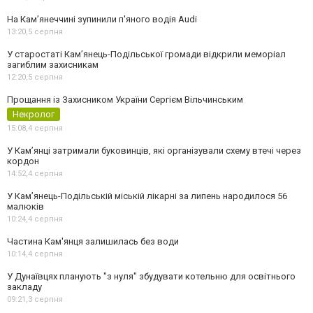
На Камʼянеччині зупинили п'яного водія Audi
13:20,
5 серпня
У старостаті Кам’янець-Подільської громади відкрили меморіал
загиблим захисникам
12:20,
5 серпня
Прощання із Захисником України Сергієм Вільчинським
Некролог
15:08,
4 серпня
У Кам’янці затримали буковинців, які організували схему втечі через
кордон
14:52,
4 серпня
У Кам’янець-Подільській міській лікарні за липень народилося 56
малюків
10:24,
4 серпня
Частина Кам'янця залишилась без води
10:14,
4 серпня
У Дунаївцях планують "з нуля" збудувати котельню для освітнього
закладу
09:21,
3 серпня