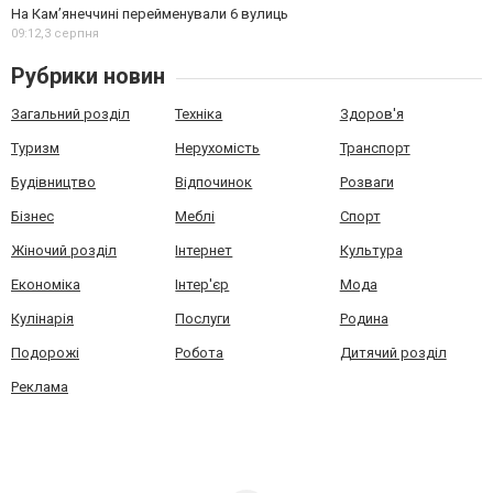
На Камʼянеччині перейменували 6 вулиць
09:12,
3 серпня
Рубрики новин
Загальний розділ
Техніка
Здоров'я
Туризм
Нерухомість
Транспорт
Будівництво
Відпочинок
Розваги
Бізнес
Меблі
Спорт
Жіночий розділ
Інтернет
Культура
Економіка
Інтер'єр
Мода
Кулінарія
Послуги
Родина
Подорожі
Робота
Дитячий розділ
Реклама