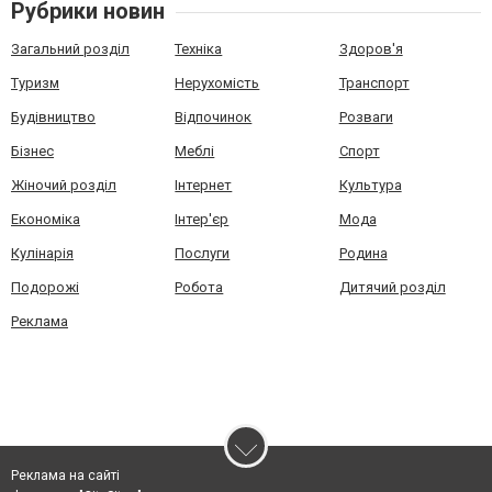
Рубрики новин
Загальний розділ
Техніка
Здоров'я
Туризм
Нерухомість
Транспорт
Будівництво
Відпочинок
Розваги
Бізнес
Меблі
Спорт
Жіночий розділ
Інтернет
Культура
Економіка
Інтер'єр
Мода
Кулінарія
Послуги
Родина
Подорожі
Робота
Дитячий розділ
Реклама
Реклама на сайті