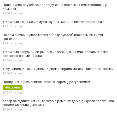
Призначено службове розслідування пожежі на сміттєзвалищі у
Кам’янці
15:30,
7 серпня
У Кам’янці-Подільському патрульні виявили нетверезого водія
15:21,
7 серпня
На Камʼянеччині двоє жителів "подарували" шахраям 60 тисяч
гривень
15:11,
7 серпня
У Камʼянці засудили 28-річного чоловіка, який вчиняв насильство
стосовно співмешканки
15:06,
7 серпня
У Дунаївцях 21-річна дівчина двічі обікрала магазин цифрової техніки
15:00,
7 серпня
Прощання із Захисником України Ігорем Драгусевичем
Некролог
14:53,
7 серпня
Хабар за підписання контрактів з ремонту доріг: викрили заступника
голови Хмельницької ОВА
10:18,
6 серпня