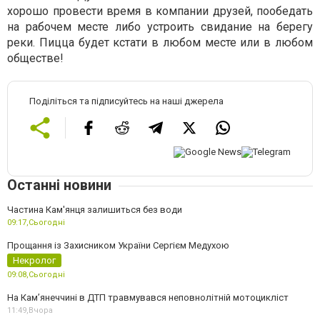
хорошо провести время в компании друзей, пообедать
на рабочем месте либо устроить свидание на берегу
реки. Пицца будет кстати в любом месте или в любом
обществе!
Поділіться та підписуйтесь на наші джерела
Останні новини
Частина Кам'янця залишиться без води
09:17,
Сьогодні
Прощання із Захисником України Сергієм Медухою
Некролог
09:08,
Сьогодні
На Кам’янеччині в ДТП травмувався неповнолітній мотоцикліст
11:49,
Вчора