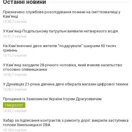
Останні новини
Призначено службове розслідування пожежі на сміттєзвалищі у
Кам’янці
15:30,
7 серпня
У Кам’янці-Подільському патрульні виявили нетверезого водія
15:21,
7 серпня
На Камʼянеччині двоє жителів "подарували" шахраям 60 тисяч
гривень
15:11,
7 серпня
У Камʼянці засудили 28-річного чоловіка, який вчиняв насильство
стосовно співмешканки
15:06,
7 серпня
У Дунаївцях 21-річна дівчина двічі обікрала магазин цифрової техніки
15:00,
7 серпня
Прощання із Захисником України Ігорем Драгусевичем
Некролог
14:53,
7 серпня
Хабар за підписання контрактів з ремонту доріг: викрили заступника
голови Хмельницької ОВА
10:18,
6 серпня