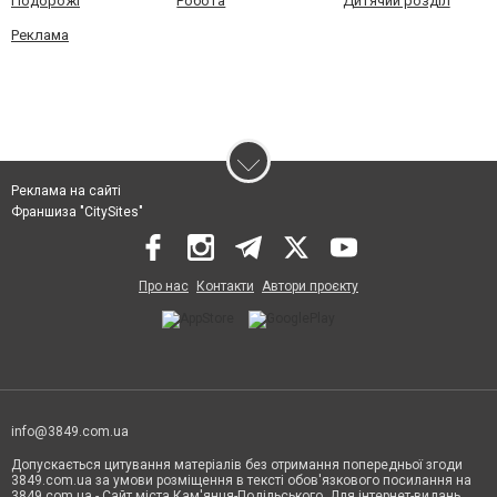
Подорожі
Робота
Дитячий розділ
Реклама
Реклама на сайті
Франшиза "CitySites"
Про нас
Контакти
Автори проєкту
info@3849.com.ua
Допускається цитування матеріалів без отримання попередньої згоди
3849.com.ua за умови розміщення в тексті обов'язкового посилання на
3849.com.ua - Сайт міста Кам'янця-Подільського. Для інтернет-видань