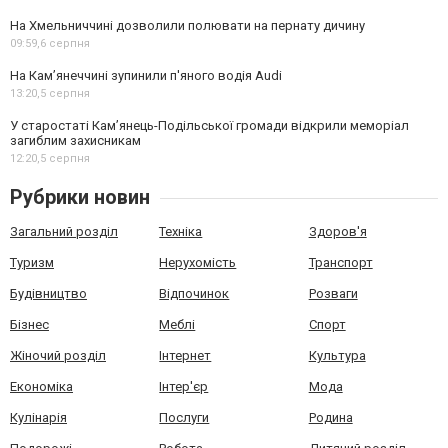
На Хмельниччині дозволили полювати на пернату дичину
09:59,
6 серпня
На Камʼянеччині зупинили п'яного водія Audi
13:20,
5 серпня
У старостаті Кам’янець-Подільської громади відкрили меморіал
загиблим захисникам
12:20,
5 серпня
Рубрики новин
Загальний розділ
Техніка
Здоров'я
Туризм
Нерухомість
Транспорт
Будівництво
Відпочинок
Розваги
Бізнес
Меблі
Спорт
Жіночий розділ
Інтернет
Культура
Економіка
Інтер'єр
Мода
Кулінарія
Послуги
Родина