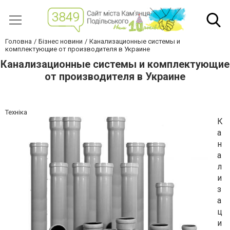
Головна
Бізнес новини
Канализационные системы и
комплектующие от производителя в Украине
Канализационные системы и комплектующие
от производителя в Украине
Техніка
К
а
н
а
л
и
з
а
ц
и