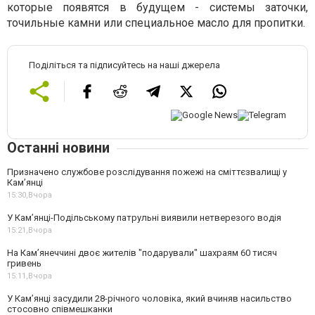
которые появятся в будущем - системы заточки,
точильные камни или специальное масло для пропитки.
Поділіться та підписуйтесь на наші джерела
Останні новини
Призначено службове розслідування пожежі на сміттєзвалищі у
Кам’янці
15:30,
Вчора
У Кам’янці-Подільському патрульні виявили нетверезого водія
15:21,
Вчора
На Камʼянеччині двоє жителів "подарували" шахраям 60 тисяч
гривень
15:11,
Вчора
У Камʼянці засудили 28-річного чоловіка, який вчиняв насильство
стосовно співмешканки