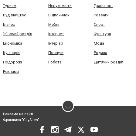
Туризм
Нерухомість
Транспорт
Будівництво
Відпочинок
Розваги
Бізнес
Меблі
Спорт
Жіночий розділ
Інтернет
Культура
Економіка
Інтер'єр
Мода
Кулінарія
Послуги
Родина
Подорожі
Робота
Дитячий розділ
Реклама
Реклама на сайті
Франшиза "CitySites"