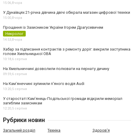
15:06,
Вчора
У Дунаївцях 21-річна дівчина двічі обікрала магазин цифрової техніки
15:00,
Вчора
Прощання із Захисником України Ігорем Драгусевичем
Некролог
14:53,
Вчора
Хабар за підписання контрактів з ремонту доріг: викрили заступника
голови Хмельницької ОВА
10:18,
6 серпня
На Хмельниччині дозволили полювати на пернату дичину
09:59,
6 серпня
На Камʼянеччині зупинили п'яного водія Audi
13:20,
5 серпня
У старостаті Кам’янець-Подільської громади відкрили меморіал
загиблим захисникам
12:20,
5 серпня
Рубрики новин
Загальний розділ
Техніка
Здоров'я