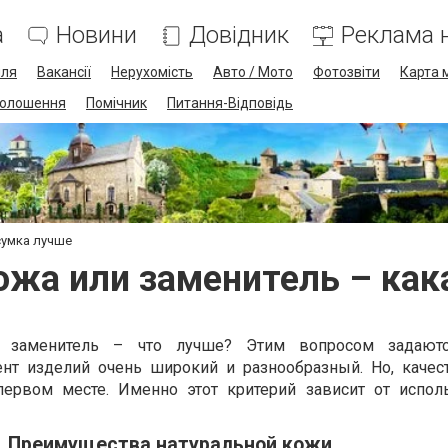
а
Новини
Довідник
Реклама н
лля
Вакансії
Нерухомість
Авто / Мото
Фотозвіти
Карта 
олошення
Помічник
Питання-Відповідь
сумка лучше
ожа или заменитель – как
и заменитель – что лучше? Этим вопросом задаютс
нт изделий очень широкий и разнообразный. Но, качес
первом месте. Именно этот критерий зависит от испол
Преимущества натуральной кожи