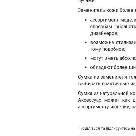
лучами.
Заменитель кожи более д
ассортимент модел
способам обработ
дизайнеров;
возможна стилизац
тому подобное;
могут иметь абсолю
обладают более ши
Сумка из заменителя то
выбирать практичные из
Сумка из натуральной к
Аксессуар может как д
ассортименту изделий, к
Поділіться та підписуйтесь н