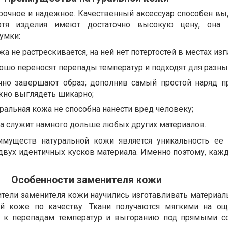
рочное и надежное. Качественный аксессуар способен в
отя изделия имеют достаточно высокую цену, она 
сумки:
а не растрескивается, на ней нет потертостей в местах изг
ошо переносят перепады температур и подходят для разны
чно завершают образ; дополнив самый простой наряд 
жно выглядеть шикарно;
ральная кожа не способна нанести вред человеку;
а служит намного дольше любых других материалов.
муществ натуральной кожи является уникальность ее 
двух идентичных кусков материала. Именно поэтому, кажд
Особенности заменителя кожи
ели заменителя кожи научились изготавливать материал
ой коже по качеству. Ткани получаются мягкими на ощ
и к перепадам температур и выгоранию под прямыми с