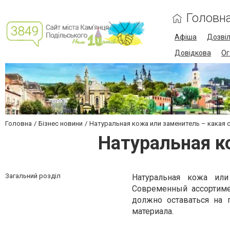
Головн
Афіша
Дозві
Довідкова
Ог
Головна
Бізнес новини
Натуральная кожа или заменитель – какая 
Натуральная к
Загальний розділ
Натуральная кожа ил
Современный ассортиме
должно оставаться на 
материала.