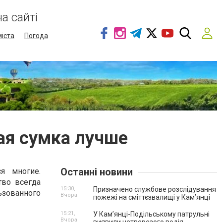
а сайті
міста
Погода
ая сумка лучше
Останні новини
я многие.
тво всегда
15:30,
Призначено службове розслідування
ьзованного
Вчора
пожежі на сміттєзвалищі у Кам’янці
15:21,
У Кам’янці-Подільському патрульні
Вчора