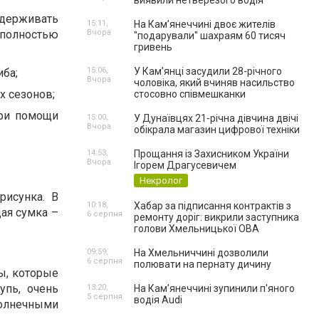
виявили нетверезого водія
ыдерживать
15:11,
На Камʼянеччині двоє жителів
полностью
Вчора
"подарували" шахраям 60 тисяч
гривень
15:06,
У Камʼянці засудили 28-річного
иба;
Вчора
чоловіка, який вчиняв насильство
х сезонов;
стосовно співмешканки
при помощи
15:00,
У Дунаївцях 21-річна дівчина двічі
Вчора
обікрала магазин цифрової техніки
14:53,
Прощання із Захисником України
Вчора
Ігорем Драгусевичем
Некролог
рисунка. В
10:18,
Хабар за підписання контрактів з
ая сумка –
6 серпня
ремонту доріг: викрили заступника
голови Хмельницької ОВА
09:59,
На Хмельниччині дозволили
6 серпня
полювати на пернату дичину
ы, которые
упь, очень
13:20,
На Камʼянеччині зупинили п'яного
5 серпня
водія Audi
олнечными