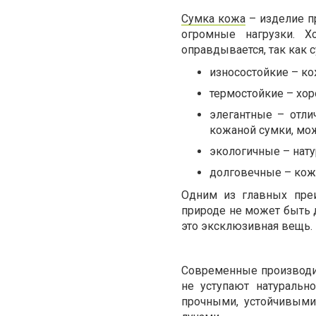
Сумка кожа
– изделие п
огромные нагрузки. Х
оправдывается, так как 
износостойкие – кож
термостойкие – хор
элегантные – отли
кожаной сумки, мо
экологичные – нату
долговечные – кож
Одним из главных преи
природе не может быть 
это эксклюзивная вещь.
Современные производит
не уступают натуральн
прочными, устойчивым