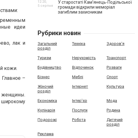
12:20,
У старостаті Кам’янець-Подільської
5 серпня
громади відкрили меморіал
ствами:
загиблим захисникам
овременным
зные идеи
Рубрики новин
ево, лак и
Загальний
Техніка
Здоров'я
розділ
Туризм
Нерухомість
Транспорт
Будівництво
Відпочинок
Розваги
й кожи.
Бізнес
Меблі
Спорт
 Главное –
Жіночий
Інтернет
Культура
розділ
ь женщины.
Економіка
Інтер'єр
Мода
я широкому
Кулінарія
Послуги
Родина
Подорожі
Робота
Дитячий
розділ
Реклама