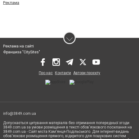
Реклама
Реклама на сайті
Франшиза "CitySites"
Про нас
Контакти
Автори проєкту
info@3849.com.ua
Допускається цитування матеріалів без отримання попередньої згоди
3849.com.ua за умови розміщення в тексті обов'язкового посилання на
3849.com.ua - Сайт міста Кам'янця-Подільського. Для інтернет-видань
обов'язкове розміщення прямого, відкритого для пошукових систем