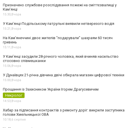
Призначено службове розслідування пожежі на сміттєзвалищі у
Кам’янці
15:30,
Вчора
У Кам’янці-Подільському патрульні виявили нетверезого водія
15:21,
Вчора
На Камʼянеччині двоє жителів "подарували" шахраям 60 тисяч
гривень
15:11,
Вчора
У Камʼянці засудили 28-річного чоловіка, який вчиняв насильство
стосовно співмешканки
15:06,
Вчора
У Дунаївцях 21-річна дівчина двічі обікрала магазин цифрової техніки
15:00,
Вчора
Прощання із Захисником України Ігорем Драгусевичем
Некролог
14:53,
Вчора
Хабар за підписання контрактів з ремонту доріг: викрили заступника
голови Хмельницької ОВА
10:18,
6 серпня