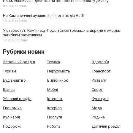
На Хмельниччині дозволили полювати на пернату дичину
09:59,
6 серпня
На Камʼянеччині зупинили п'яного водія Audi
13:20,
5 серпня
У старостаті Кам’янець-Подільської громади відкрили меморіал
загиблим захисникам
12:20,
5 серпня
Рубрики новин
Загальний розділ
Техніка
Здоров'я
Туризм
Нерухомість
Транспорт
Будівництво
Відпочинок
Розваги
Бізнес
Меблі
Спорт
Жіночий розділ
Інтернет
Культура
Економіка
Інтер'єр
Мода
Кулінарія
Послуги
Родина
Подорожі
Робота
Дитячий розділ