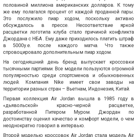
половиной миллиона американских долларов. К тому
же ему полагался процент от каждой проданной пары.
Это послужило пиар ходом, поскольку активно
обсуждалось в прессе. Несоответствие яркой
расцветки логотипа клуба стало причиной конфликта
Джордана с НБА . Ему даже приходилось платить штраф
в 5000у.е. после каждого матча. Что также
спровоцировало дополнительным пиар ходом.
На сегодняшний день бренд выпускает кроссовки
тысячными партиями. Все модели пользуются огромной
популярностью среди спортсменов и обыкновенных
людей. Компания Nike имеет свои заводы на
территории разных стран – Вьетнам, Индонезия, Китай.
Первая коллекция Air Jordan вышла в 1985 году в
«дьявольской» красно-черной расцветке,
разработанной Питером Муром. Джордан по
достоинству оценил качество и комфорт модели, о чем
неоднократно говорил в интервью.
Второй моделью кроссовок
Air Jordan
стала модель Air