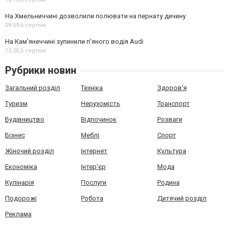
На Хмельниччині дозволили полювати на пернату дичину
09:59,
6 серпня
На Камʼянеччині зупинили п'яного водія Audi
13:20,
5 серпня
Рубрики новин
Загальний розділ
Техніка
Здоров'я
Туризм
Нерухомість
Транспорт
Будівництво
Відпочинок
Розваги
Бізнес
Меблі
Спорт
Жіночий розділ
Інтернет
Культура
Економіка
Інтер'єр
Мода
Кулінарія
Послуги
Родина
Подорожі
Робота
Дитячий розділ
Реклама