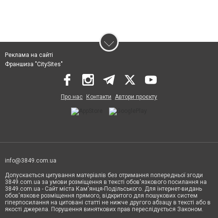
Реклама на сайті
Франшиза "CitySites"
Про нас
Контакти
Автори проєкту
info@3849.com.ua
Допускається цитування матеріалів без отримання попередньої згоди
3849.com.ua за умови розміщення в тексті обов'язкового посилання на
3849.com.ua - Сайт міста Кам'янця-Подільського. Для інтернет-видань
обов'язкове розміщення прямого, відкритого для пошукових систем
гіперпосилання на цитовані статті не нижче другого абзацу в тексті або в
якості джерела. Порушення виняткових прав переслідується Законом.