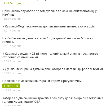
11:49,
Сьогодні
Призначено службове розслідування пожежі на сміттєзвалищі у
Кам’янці
15:30,
7 серпня
У Кам’янці-Подільському патрульні виявили нетверезого водія
15:21,
7 серпня
На Камʼянеччині двоє жителів "подарували" шахраям 60 тисяч
гривень
15:11,
7 серпня
У Камʼянці засудили 28-річного чоловіка, який вчиняв насильство
стосовно співмешканки
15:06,
7 серпня
У Дунаївцях 21-річна дівчина двічі обікрала магазин цифрової техніки
15:00,
7 серпня
Прощання із Захисником України Ігорем Драгусевичем
Некролог
14:53,
7 серпня
Хабар за підписання контрактів з ремонту доріг: викрили заступника
голови Хмельницької ОВА
10:18,
6 серпня