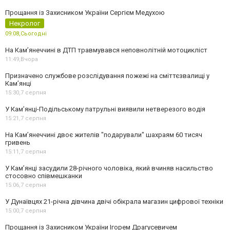
Прощання із Захисником України Сергієм Медухою
Некролог
09:08,
Сьогодні
На Кам’янеччині в ДТП травмувався неповнолітній мотоцикліст
11:49,
Вчора
Призначено службове розслідування пожежі на сміттєзвалищі у
Кам’янці
15:30,
7 серпня
У Кам’янці-Подільському патрульні виявили нетверезого водія
15:21,
7 серпня
На Камʼянеччині двоє жителів "подарували" шахраям 60 тисяч
гривень
15:11,
7 серпня
У Камʼянці засудили 28-річного чоловіка, який вчиняв насильство
стосовно співмешканки
15:06,
7 серпня
У Дунаївцях 21-річна дівчина двічі обікрала магазин цифрової техніки
15:00,
7 серпня
Прощання із Захисником України Ігорем Драгусевичем