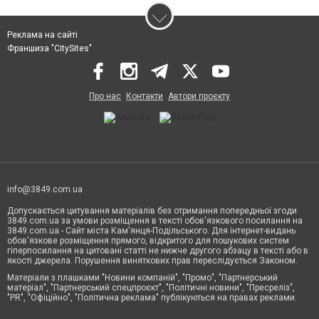
Реклама на сайті
Франшиза "CitySites"
Про нас
Контакти
Автори проєкту
info@3849.com.ua
Допускається цитування матеріалів без отримання попередньої згоди
3849.com.ua за умови розміщення в тексті обов'язкового посилання на
3849.com.ua - Сайт міста Кам'янця-Подільського. Для інтернет-видань
обов'язкове розміщення прямого, відкритого для пошукових систем
гіперпосилання на цитовані статті не нижче другого абзацу в тексті або в
якості джерела. Порушення виняткових прав переслідується Законом.
Матеріали з плашками "Новини компаній", "Промо", "Партнерський
матеріал", "Партнерський спецпроєкт", "Політичні новини", "Пресреліз",
"PR", "Офіційно", "Політична реклама" публікуються на правах реклами.