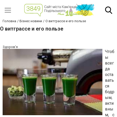
Головна
Бізнес новини
О витграссе и его пользе
О витграссе и его пользе
Здоров'я
Чтоб
ы
всег
да
оста
вать
ся
бодр
ым,
акти
вны
м, с