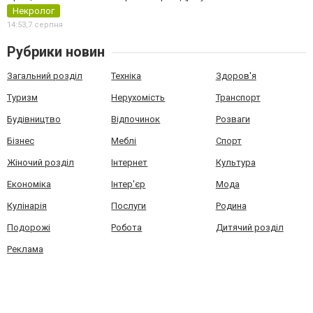
Некролог
14:53,
7 серпня
Рубрики новин
Загальний розділ
Техніка
Здоров'я
Туризм
Нерухомість
Транспорт
Будівництво
Відпочинок
Розваги
Бізнес
Меблі
Спорт
Жіночий розділ
Інтернет
Культура
Економіка
Інтер'єр
Мода
Кулінарія
Послуги
Родина
Подорожі
Робота
Дитячий розділ
Реклама