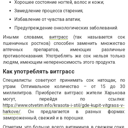
Хорошее состояние ногтей, волос и кожи;
Замедление процесса старения;
Избавление от чувства апатии;
Предупреждение онкологических заболеваний.
Иными словами,
витграсс
(так называется сок
пшеничных ростков) способен заменить множество
аптечных препаратов, имеющих различные
противопоказания. Употреблять же сок нельзя только
людям, имеющим непереносимость этого продукта.
Как употреблять витграсс
Специалисты советуют принимать сок натощак, по
утрам. Оптимальное количество – от 15 до 30
миллилитров. Приобрести витграсс жители Харькова
могут, перейдя по ссылке:
https://www.otvetim.info/krasota-i-stil/gde-kupit-vitgrass-v-
harkove/
. Он предлагается в разных формах:
замороженный, свежий и в порошке.
Отметим, что больше всего витаминов в свежем соке,