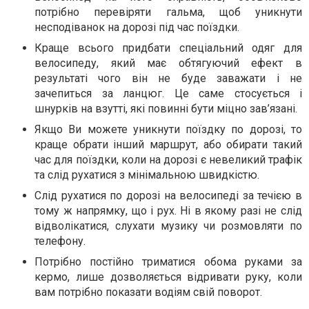
потрібно перевіряти гальма, щоб уникнути
несподіванок на дорозі під час поїздки.
Краще всього придбати спеціальний одяг для
велосипеду, який має обтягуючий ефект в
результаті чого він не буде заважати і не
зачепиться за ланцюг. Це саме стосується і
шнурків на взутті, які повинні бути міцно зав’язані.
Якщо Ви можете уникнути поїздку по дорозі, то
краще обрати інший маршрут, або обирати такий
час для поїздки, коли на дорозі є невеликий трафік
та слід рухатися з мінімальною швидкістю.
Слід рухатися по дорозі на велосипеді за течією в
тому ж напрямку, що і рух. Ні в якому разі не слід
відволікатися, слухати музику чи розмовляти по
телефону.
Потрібно постійно триматися обома руками за
кермо, лише дозволяється відривати руку, коли
вам потрібно показати водіям свій поворот.