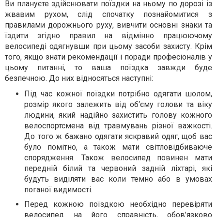
Ви плануєте здійснювати поїздки на ньому по дорозі із
жвавим рухом, слід спочатку познайомитися з
правилами дорожнього руху, вивчити основні знаки та
їздити згідно правил на відмінно працюючому
велосипеді одягнувши при цьому засоби захисту. Крім
того, якщо знати рекомендації і поради професіоналів у
цьому питанні, то ваша поїздка завжди буде
безпечною. До них відносяться наступні:
Під час кожної поїздки потрібно одягати шолом,
розмір якого залежить від об‘єму голови та віку
людини, який надійно захистить голову кожного
велоспортсмена від травмувань різної важкості.
До того ж бажано одягати яскравий одяг, щоб вас
було помітно, а також мати світловідбиваюче
спорядження. Також велосипед повинен мати
передній білий та червоний задній ліхтарі, які
будуть виділяти вас коли темно або в умовах
поганої видимості.
Перед кожною поїздкою необхідно перевіряти
велосипед на його справність, обов’язково