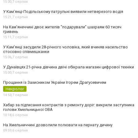
15:30,
7 серпня
У Кам’янці-Подільському патрульні виявили нетверезого водія
15:21,
7 серпня
На Камʼянеччині двоє жителів "подарували" шахраям 60 тисяч
гривень
15:11,
7 серпня
У Камʼянці засудили 28-річного чоловіка, який вчиняв насильство
стосовно співмешканки
15:06,
7 серпня
У Дунаївцях 21-річна дівчина двічі обікрала магазин цифрової техніки
15:00,
7 серпня
Прощання із Захисником України Ігорем Драгусевичем
Некролог
14:53,
7 серпня
Хабар за підписання контрактів з ремонту доріг: викрили заступника
голови Хмельницької ОВА
10:18,
6 серпня
На Хмельниччині дозволили полювати на пернату дичину
09:59,
6 серпня