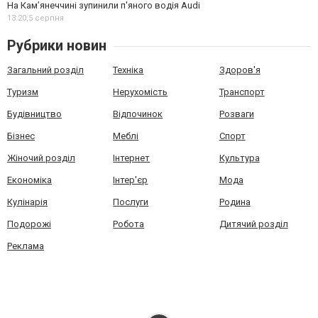
На Камʼянеччині зупинили п'яного водія Audi
13:20,
5 серпня
Рубрики новин
Загальний розділ
Техніка
Здоров'я
Туризм
Нерухомість
Транспорт
Будівництво
Відпочинок
Розваги
Бізнес
Меблі
Спорт
Жіночий розділ
Інтернет
Культура
Економіка
Інтер'єр
Мода
Кулінарія
Послуги
Родина
Подорожі
Робота
Дитячий розділ
Реклама