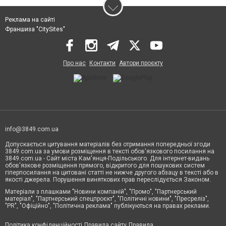
Реклама на сайті
Франшиза "CitySites"
Про нас
Контакти
Автори проєкту
info@3849.com.ua
Допускається цитування матеріалів без отримання попередньої згоди
3849.com.ua за умови розміщення в тексті обов'язкового посилання на
3849.com.ua - Сайт міста Кам'янця-Подільського. Для інтернет-видань
обов'язкове розміщення прямого, відкритого для пошукових систем
гіперпосилання на цитовані статті не нижче другого абзацу в тексті або в
якості джерела. Порушення виняткових прав переслідується Законом.
Матеріали з плашками "Новини компаній", "Промо", "Партнерський
матеріал", "Партнерський спецпроєкт", "Політичні новини", "Пресреліз",
"PR", "Офіційно", "Політична реклама" публікуються на правах реклами.
Політика конфіденційності
Правила сайту
Правила