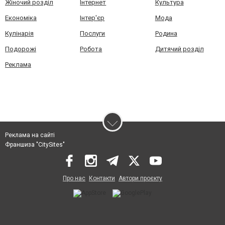
Жіночий розділ
Інтернет
Культура
Економіка
Інтер'єр
Мода
Кулінарія
Послуги
Родина
Подорожі
Робота
Дитячий розділ
Реклама
Реклама на сайті
Франшиза "CitySites"
Про нас
Контакти
Автори проєкту