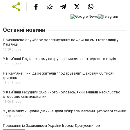
Останні новини
Призначено службове розслідування пожежі на сміттєзвалищі у
Кам’янці
15:30,
Вчора
У Кам’янці-Подільському патрульні виявили нетверезого водія
15:21,
Вчора
На Камʼянеччині двоє жителів "подарували" шахраям 60 тисяч
гривень
15:11,
Вчора
У Камʼянці засудили 28-річного чоловіка, який вчиняв насильство
стосовно співмешканки
15:06,
Вчора
У Дунаївцях 21-річна дівчина двічі обікрала магазин цифрової техніки
15:00,
Вчора
Прощання із Захисником України Ігорем Драгусевичем