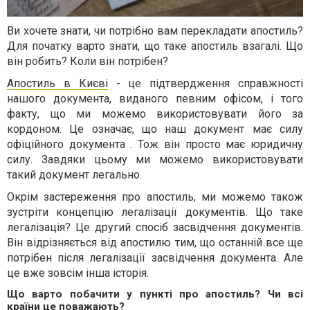
Ви хочете знати, чи потрібно вам перекладати апостиль?
Для початку варто знати, що таке апостиль взагалі. Що
він робить? Коли він потрібен?
Апостиль в Києві
- це підтвердження справжності
нашого документа, виданого певним офісом, і того
факту, що ми можемо використовувати його за
кордоном. Це означає, що наш документ має силу
офіційного документа . Тож він просто має юридичну
силу. Завдяки цьому ми можемо використовувати
такий документ легально.
Окрім застереження про апостиль, ми можемо також
зустріти концепцію легалізації документів. Що таке
легалізація? Це другий спосіб засвідчення документів.
Він відрізняється від апостилю тим, що останній все ще
потрібен після легалізації засвідчення документа. Але
це вже зовсім інша історія.
Що варто побачити у пункті про апостиль? Чи всі
країни це поважають?