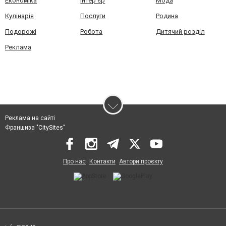
Економіка
Інтер'єр
Мода
Кулінарія
Послуги
Родина
Подорожі
Робота
Дитячий розділ
Реклама
Реклама на сайті
Франшиза "CitySites"
Про нас
Контакти
Автори проєкту