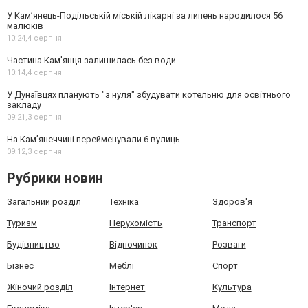
У Кам’янець-Подільській міській лікарні за липень народилося 56
малюків
10:24,
4 серпня
Частина Кам'янця залишилась без води
10:14,
4 серпня
У Дунаївцях планують "з нуля" збудувати котельню для освітнього
закладу
09:21,
3 серпня
На Камʼянеччині перейменували 6 вулиць
09:12,
3 серпня
Рубрики новин
Загальний розділ
Техніка
Здоров'я
Туризм
Нерухомість
Транспорт
Будівництво
Відпочинок
Розваги
Бізнес
Меблі
Спорт
Жіночий розділ
Інтернет
Культура