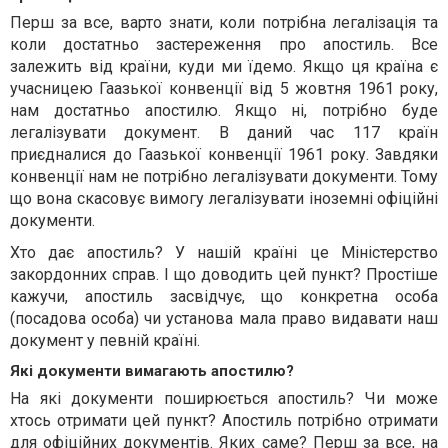
Перш за все, варто знати, коли потрібна легалізація та
коли достатньо застереження про апостиль. Все
залежить від країни, куди ми їдемо. Якщо ця країна є
учасницею Гаазької конвенції від 5 жовтня 1961 року,
нам достатньо апостилю. Якщо ні, потрібно буде
легалізувати документ. В даний час 117 країн
приєдналися до Гаазької конвенції 1961 року. Завдяки
конвенції нам не потрібно легалізувати документи. Тому
що вона скасовує вимогу легалізувати іноземні офіційні
документи.
Хто дає апостиль? У нашій країні це Міністерство
закордонних справ. І що доводить цей пункт? Простіше
кажучи, апостиль засвідчує, що конкретна особа
(посадова особа) чи установа мала право видавати наш
документ у певній країні.
Які документи вимагають апостилю?
На які документи поширюється апостиль? Чи може
хтось отримати цей пункт? Апостиль потрібно отримати
для офіційних документів. Яких саме? Перш за все, на