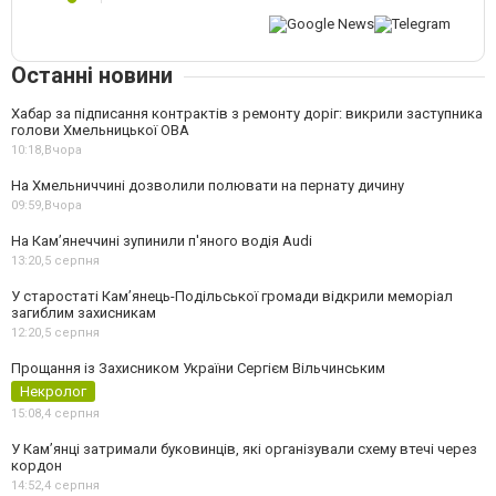
Останні новини
Хабар за підписання контрактів з ремонту доріг: викрили заступника
голови Хмельницької ОВА
10:18,
Вчора
На Хмельниччині дозволили полювати на пернату дичину
09:59,
Вчора
На Камʼянеччині зупинили п'яного водія Audi
13:20,
5 серпня
У старостаті Кам’янець-Подільської громади відкрили меморіал
загиблим захисникам
12:20,
5 серпня
Прощання із Захисником України Сергієм Вільчинським
Некролог
15:08,
4 серпня
У Кам’янці затримали буковинців, які організували схему втечі через
кордон
14:52,
4 серпня