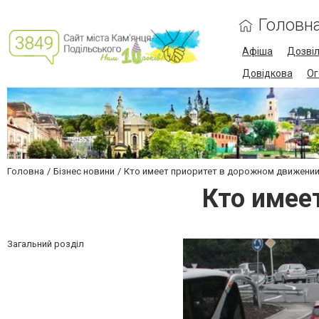
Головн
Афіша
Дозві
Довідкова
Ог
Головна
Бізнес новини
Кто имеет приоритет в дорожном движени
Кто имее
Загальний розділ