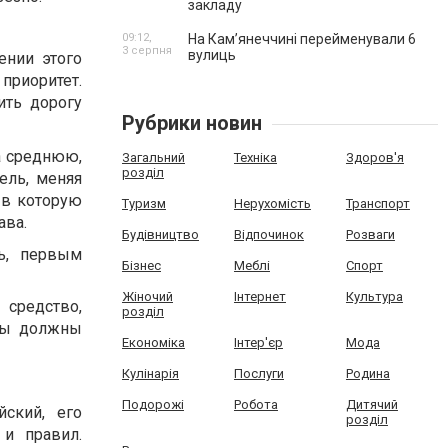
закладу
09:12,
На Камʼянеччині перейменували 6
3 серпня
вулиць
ении этого
приоритет.
ить дорогу
Рубрики новин
а среднюю,
Загальний
Техніка
Здоров'я
розділ
ель, меняя
 в которую
Туризм
Нерухомість
Транспорт
ава.
Будівництво
Відпочинок
Розваги
ь, первым
Бізнес
Меблі
Спорт
Жіночий
Інтернет
Культура
 средство,
розділ
 вы должны
Економіка
Інтер'єр
Мода
Кулінарія
Послуги
Родина
Подорожі
Робота
Дитячий
йский,
его
розділ
и правил.