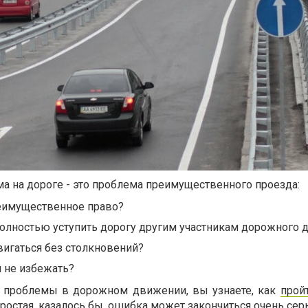
ма на дороге - это проблема преимущественного проезда
:
реимущественное право
?
олностью уступить дорогу другим участникам дорожного 
игаться без столкновений?
 не избежать?
 проблемы в дорожном движении, вы узнаете, как
прой
 простая, казалось бы, ошибка может закончиться очень сер