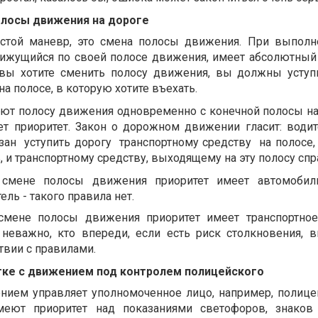
олосы движения на дороге
остой маневр, это смена полосы движения. При выполн
ижущийся по своей полосе движения, имеет абсолютный 
и вы хотите сменить полосу движения, вы должны уступ
а полосе, в которую хотите въехать.
ют полосу движения одновременно с конечной полосы н
т приоритет. Закон о дорожном движении гласит: водит
зан
уступить дорогу
транспортному средству
на полосе,
, и транспортному средству, выходящему на эту полосу спр
 смене полосы движения приоритет имеет автомобил
ль - такого правила нет.
смене полосы движения приоритет имеет транспортное
неважно, кто впереди, если есть риск столкновения,
твии с правилами.
тке с движением под контролем полицейского
ием управляет уполномоченное лицо, например, полице
еют приоритет над показаниями светофоров, знаков 