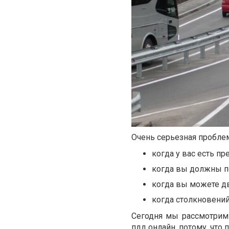
Очень серьезная пробле
когда у
в
ас есть п
когда
в
ы должны п
когда
в
ы можете дв
когда столкновений
Сегодня мы рассмотрим
пдд онлайн
, потому, что