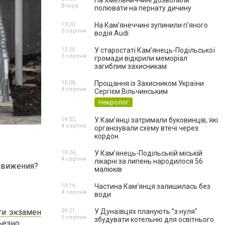
На Хмельниччині дозволили
Вчора
полювати на пернату дичину
13:20,
На Камʼянеччині зупинили п'яного
5 серпня
водія Audi
12:20,
У старостаті Кам’янець-Подільської
5 серпня
громади відкрили меморіал
загиблим захисникам
15:08,
Прощання із Захисником України
4 серпня
Сергієм Вільчинським
Некролог
14:52,
У Кам’янці затримали буковинців, які
4 серпня
організували схему втечі через
кордон
10:24,
У Кам’янець-Подільській міській
4 серпня
лікарні за липень народилося 56
движения
?
малюків
10:14,
Частина Кам'янця залишилась без
4 серпня
води
ти экзамен
09:21,
У Дунаївцях планують "з нуля"
3 серпня
збудувати котельню для освітнього
ьезно.