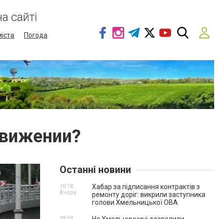
а сайті
міста
Погода
движении?
Останні новини
10:18,
Хабар за підписання контрактів з
Вчора
ремонту доріг: викрили заступника
голови Хмельницької ОВА
09:59,