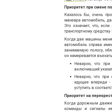
Приоритет при смене п
Казалось бы, очень пр
маневра автомобиль, дв
Это означает, что, есл
транспортному средству н
Когда две машины меня
автомобиль справа имее
занимаемую полосу, обя
он намеревается въехать
Неверно, что при
включивший указате
Неверно, что при 
идущее впереди - 
уступить в соответс
Приоритет на перекрес
Когда дорожным движен
команды и сигналы им