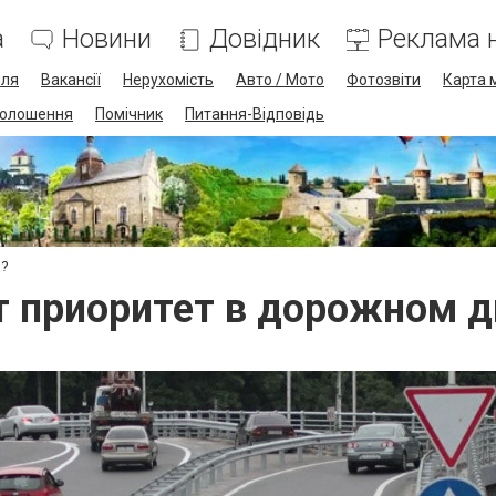
а
Новини
Довідник
Реклама н
лля
Вакансії
Нерухомість
Авто / Мото
Фотозвіти
Карта 
олошення
Помічник
Питання-Відповідь
и?
т приоритет в дорожном 