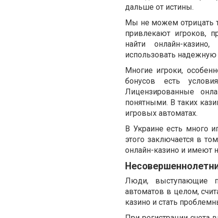
дальше от истины.
Мы не можем отрицать т
привлекают игроков, п
найти онлайн-казино
использовать надежную 
Многие игроки, особенно
бонусов есть услови
Лицензированные онла
понятными. В таких каз
игровых автоматах.
В Украине есть много и
этого заключается в том
онлайн-казино и имеют 
Несовершеннолетние
Люди, выступающие пр
автоматов в целом, счит
казино и стать проблемн
При регистрации счета 