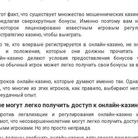
от факт, что существует множество мошеннических казин
редлагая сверхкрупные бонусы. Именно поэтому вам 
, которое лицензировано известным игровым регул
стратегию казино, чтобы выиграть.
 те, кто впервые регистрируется в онлайн-казино, не зн
я и положения, которые они должны прочитать 
йн-казино делают условия предоставления бонусов 
ино обычный игрок может легко получить свои бонусы за
гроков онлайн-казино, которые думают именно так. Одна
, что многие из этих игроков, как правило, выбирают не
неудачный опыт.
 могут легко получить доступ к онлайн-казин
отив легализации и регулирования онлайн-казино 
ают, что несовершеннолетние могут легко получить досту
ыми игроками. Но это просто неправда.
вы должны сообщить онлайн-казино дату своего рождения,