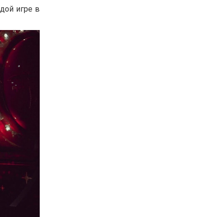
дой игре в