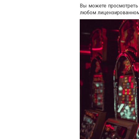
Вы можете просмотреть 
любом лицензированном