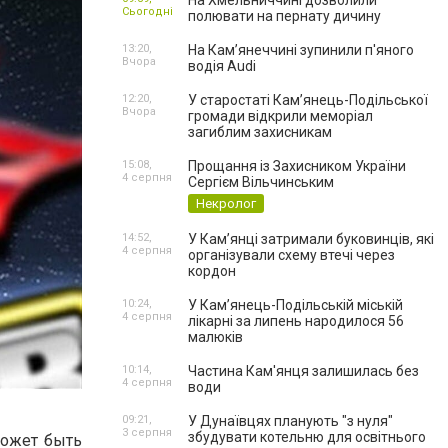
На Хмельниччині дозволили
Сьогодні
полювати на пернату дичину
13:20,
На Камʼянеччині зупинили п'яного
Вчора
водія Audi
12:20,
У старостаті Кам’янець-Подільської
Вчора
громади відкрили меморіал
загиблим захисникам
15:08,
Прощання із Захисником України
4 серпня
Сергієм Вільчинським
Некролог
14:52,
У Кам’янці затримали буковинців, які
4 серпня
організували схему втечі через
кордон
10:24,
У Кам’янець-Подільській міській
4 серпня
лікарні за липень народилося 56
малюків
10:14,
Частина Кам'янця залишилась без
4 серпня
води
09:21,
У Дунаївцях планують "з нуля"
3 серпня
збудувати котельню для освітнього
может быть