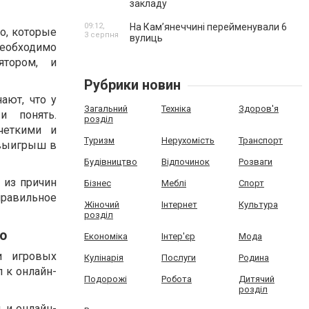
закладу
09:12,
На Камʼянеччині перейменували 6
о, которые
3 серпня
вулиць
необходимо
ятором, и
Рубрики новин
ают, что у
Загальний
Техніка
Здоров'я
и понять.
розділ
четкими и
Туризм
Нерухомість
Транспорт
 выигрыш в
Будівництво
Відпочинок
Розваги
 из причин
Бізнес
Меблі
Спорт
правильное
Жіночий
Інтернет
Культура
розділ
о
Економіка
Інтер'єр
Мода
и игровых
Кулінарія
Послуги
Родина
п к онлайн-
Подорожі
Робота
Дитячий
розділ
 и онлайн-