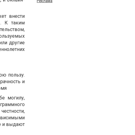
Реклама
жет внести
ь. К таким
тельством,
ользуемых
или другие
еннолетних
ою пользу.
рачность и
емя
бе могилу,
граммного
честности,
ависимыми
е и выдают