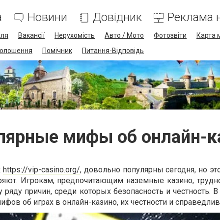
а
Новини
Довідник
Реклама н
лля
Вакансії
Нерухомість
Авто / Мото
Фотозвіти
Карта 
олошення
Помічник
Питання-Відповідь
лярные мифы об онлайн-к
к
https://vip-casino.org/
, довольно популярны сегодня, но это
ряют. Игрокам, предпочитающим наземные казино, трудн
 ряду причин, среди которых безопасность и честность. В
фов об играх в онлайн-казино, их честности и справедлив