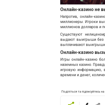
Онлайн-казино не 
Напротив, онлайн-казин
миллионеры. Игроки выи
миллионов долларов и п
Существуют нелицензи
выдают выигрыши без у
выплачивают выигрыши в
Онлайн-казино выз
Игры онлайн-казино бол
наземных казино. Правда
игровую информацию, в
времени и денег, количе
Поділіться та підписуйтесь н