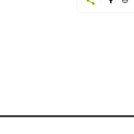
Приєднуйтесь до 
Реклама на сайті
Франшиза "CitySites"