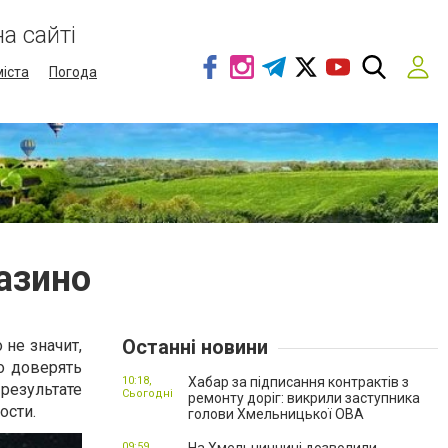
а сайті
міста
Погода
азино
Останні новини
 не значит,
о доверять
10:18,
Хабар за підписання контрактів з
 результате
Сьогодні
ремонту доріг: викрили заступника
ости.
голови Хмельницької ОВА
09:59,