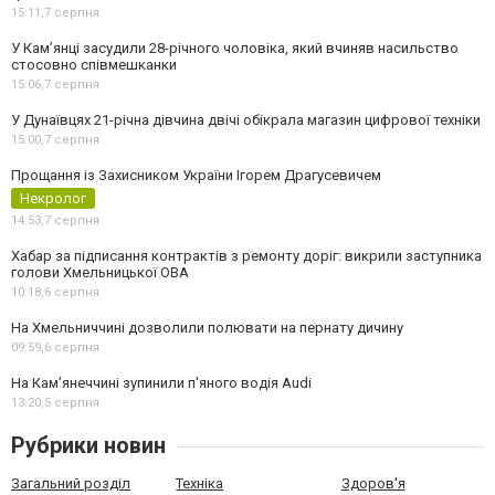
15:11,
7 серпня
У Камʼянці засудили 28-річного чоловіка, який вчиняв насильство
стосовно співмешканки
15:06,
7 серпня
У Дунаївцях 21-річна дівчина двічі обікрала магазин цифрової техніки
15:00,
7 серпня
Прощання із Захисником України Ігорем Драгусевичем
Некролог
14:53,
7 серпня
Хабар за підписання контрактів з ремонту доріг: викрили заступника
голови Хмельницької ОВА
10:18,
6 серпня
На Хмельниччині дозволили полювати на пернату дичину
09:59,
6 серпня
На Камʼянеччині зупинили п'яного водія Audi
13:20,
5 серпня
Рубрики новин
Загальний розділ
Техніка
Здоров'я