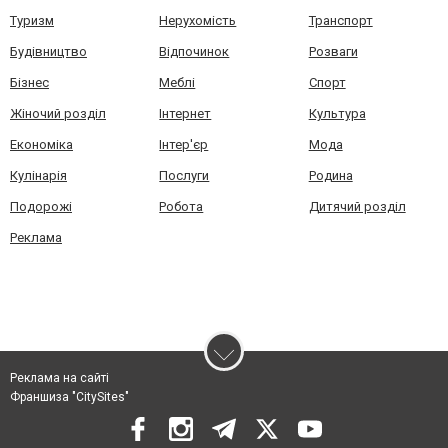
Туризм
Нерухомість
Транспорт
Будівництво
Відпочинок
Розваги
Бізнес
Меблі
Спорт
Жіночий розділ
Інтернет
Культура
Економіка
Інтер'єр
Мода
Кулінарія
Послуги
Родина
Подорожі
Робота
Дитячий розділ
Реклама
Реклама на сайті
Франшиза "CitySites"