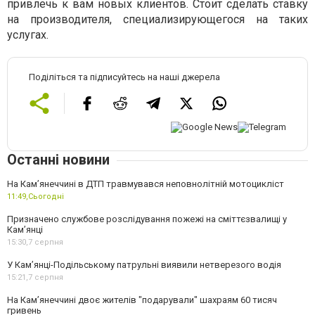
привлечь к вам новых клиентов. Стоит сделать ставку
на производителя, специализирующегося на таких
услугах.
Поділіться та підписуйтесь на наші джерела
Останні новини
На Кам’янеччині в ДТП травмувався неповнолітній мотоцикліст
11:49,
Сьогодні
Призначено службове розслідування пожежі на сміттєзвалищі у
Кам’янці
15:30,
7 серпня
У Кам’янці-Подільському патрульні виявили нетверезого водія
15:21,
7 серпня
На Камʼянеччині двоє жителів "подарували" шахраям 60 тисяч
гривень