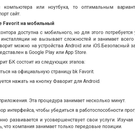
с компьютера или ноутбука, то оптимальным вариант
орт сайт.
ие
Favorit
на мобильный
контора
доступна с мобильного, но для этого потребуется 
 инсталляции не вызывает сложностей и занимает всего
аворит можно на устройства
Android
или
iOS
.Безопасный з
редставлен в
Google
Play
или
App
Store
.
рит БК состоит из следующих этапов:
иться на официальную страницу
bk
Favorit
.
уется нажать на кнопку Фаворит для
Android
.
приложения. Эта процедура занимает несколько минут.
ор интерфейса, чтобы убедиться в работоспособности про
нно развивается и усовершенствует свои услуги. Изучая
, что компания занимает только передовые позиции.