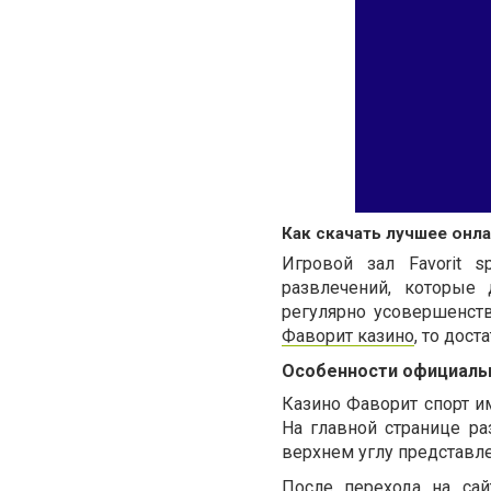
Как скачать лучшее онл
Игровой зал
Favorit
s
развлечений, которые
регулярно усовершенс
Фаворит казино
, то дос
Особенности официаль
Казино Фаворит спорт
им
На главной странице р
верхнем углу представле
После перехода на са