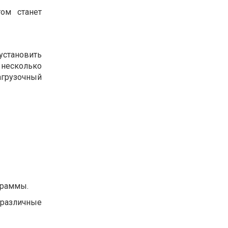
ом станет
установить
 несколько
агрузочный
граммы.
 различные