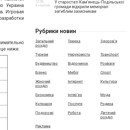
12:20,
У старостаті Кам’янець-Подільської
о Украина
5 серпня
громади відкрили меморіал
загиблим захисникам
в. Игровая
разработки
Рубрики новин
Загальний
Техніка
Здоров'я
имательно
розділ
ице ниже:
Туризм
Нерухомість
Транспорт
Будівництво
Відпочинок
Розваги
Бізнес
Меблі
Спорт
Жіночий
Інтернет
Культура
розділ
Економіка
Інтер'єр
Мода
Кулінарія
Послуги
Родина
Подорожі
Робота
Дитячий
розділ
Реклама