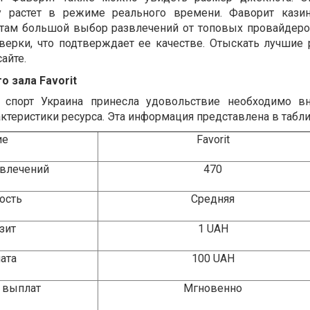
у растет в режиме реального времени. Фаворит казин
нтам большой выбор развлечений от топовых провайдеро
верки, что подтверждает ее качестве. Отыскать лучшие 
айте.
го зала
Favorit
 спорт Украина принесла удовольствие необходимо вн
актеристики ресурса. Эта информация представлена в табл
ие
Favorit
звлечений
470
ость
Средняя
зит
1
UAH
лата
100
UAH
 выплат
Мгновенно