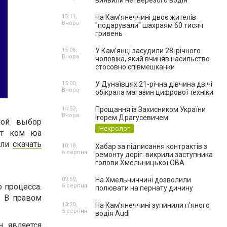
виявили нетверезого водія
15:11,
На Камʼянеччині двоє жителів
Вчора
"подарували" шахраям 60 тисяч
гривень
15:06,
У Камʼянці засудили 28-річного
Вчора
чоловіка, який вчиняв насильство
стосовно співмешканки
15:00,
У Дунаївцях 21-річна дівчина двічі
Вчора
обікрала магазин цифрової техніки
14:53,
Прощання із Захисником України
Вчора
Ігорем Драгусевичем
шой выбор
Некролог
ит ком юа
или
скачать
10:18,
Хабар за підписання контрактів з
6 серпня
ремонту доріг: викрили заступника
голови Хмельницької ОВА
09:59,
На Хмельниччині дозволили
 процесса.
6 серпня
полювати на пернату дичину
. В правом
13:20,
На Камʼянеччині зупинили п'яного
5 серпня
водія Audi
 является