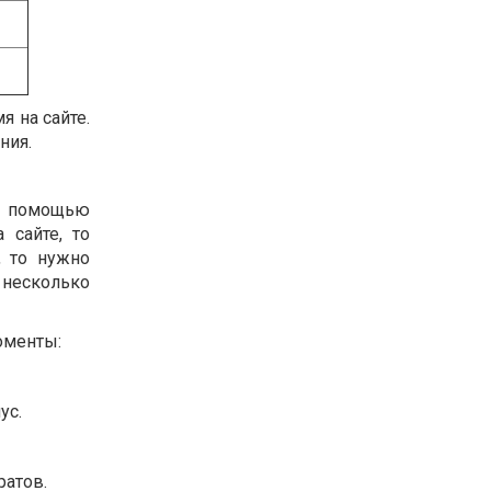
 на сайте.
ния.
го помощью
 сайте, то
, то нужно
 несколько
оменты:
ус.
ратов.