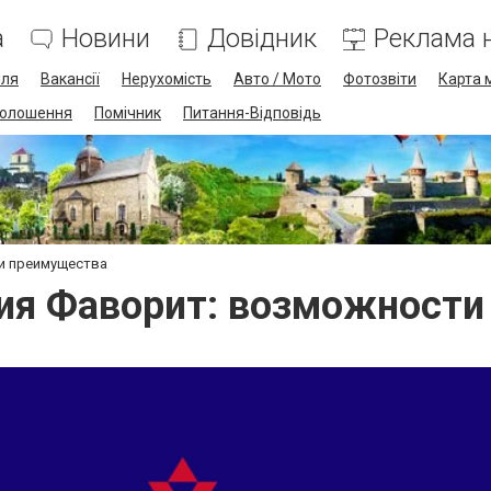
а
Новини
Довідник
Реклама н
лля
Вакансії
Нерухомість
Авто / Мото
Фотозвіти
Карта 
олошення
Помічник
Питання-Відповідь
и преимущества
ия Фаворит: возможности