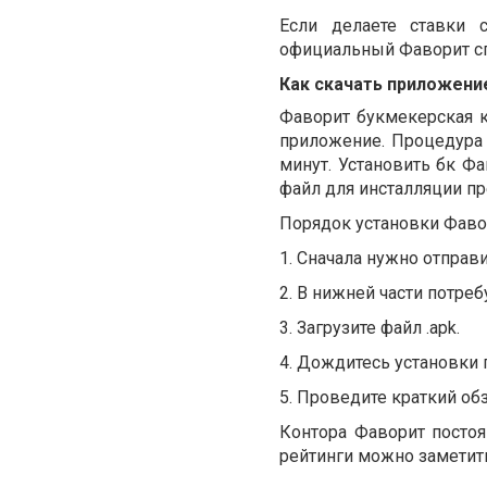
Если делаете ставки 
официальный Фаворит сп
Как скачать приложен
Фаворит букмекерская 
приложение. Процедура
минут. Установить бк Ф
файл для инсталляции п
Порядок установки Фаво
1.
Сначала нужно отправ
2.
В нижней части потреб
3.
Загрузите файл .
apk
.
4.
Дождитесь установки 
5.
Проведите краткий обз
Контора Фаворит
постоя
рейтинги можно заметить