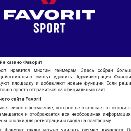
айн казино Фаворит
port
нравится многим геймерам. Здесь собран боль
 действительно смогут удивить. Администрация Фавор
твуют площадку и добавляют новые функции. Если реш
таточно просто отправиться на официальный сайт.
ного сайта
Favorit
еет синее оформление, которое не отвлекает от игрового
азмещается и отображается вся необходимая информация
ны кнопки для регистрации и входа на платформу.
йт Фаворит также можно увидеть размер джекпота. Он