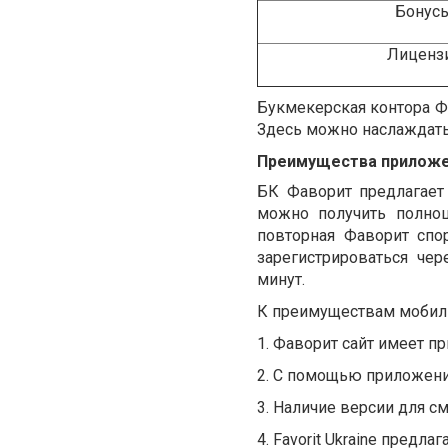
Бонус
Лиценз
Букмекерская контора Ф
Здесь можно наслаждатьс
Преимущества прилож
БК Фаворит
предлагает
можно получить полноц
повторная Фаворит спор
зарегистрироваться че
минут.
К преимуществам мобил
1.
Фаворит сайт
имеет пр
2.
С помощью приложения
3.
Наличие версии для см
4.
Favorit
Ukraine
предлага