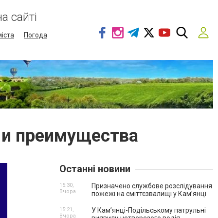
а сайті
міста
Погода
 и преимущества
Останні новини
15:30,
Призначено службове розслідування
Вчора
пожежі на сміттєзвалищі у Кам’янці
15:21,
У Кам’янці-Подільському патрульні
Вчора